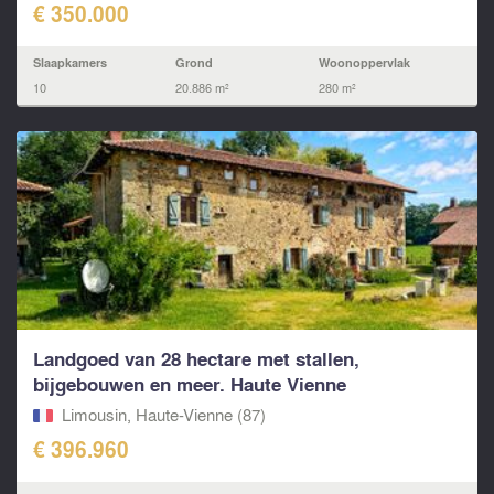
€ 350.000
Slaapkamers
Grond
Woonoppervlak
10
20.886 m²
280 m²
Landgoed van 28 hectare met stallen,
bijgebouwen en meer. Haute Vienne
Limousin, Haute-Vienne (87)
€ 396.960