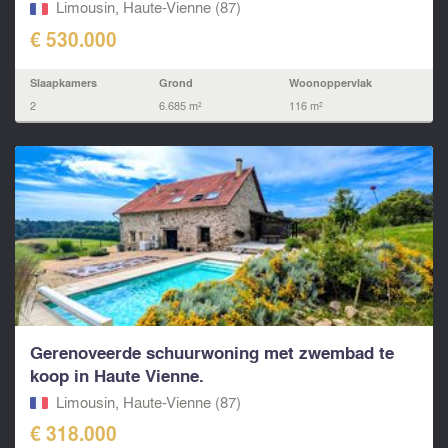
Limousin, Haute-Vienne (87)
€ 530.000
Slaapkamers
Grond
Woonoppervlak
2
6.685 m²
116 m²
Gerenoveerde schuurwoning met zwembad te
koop in Haute Vienne.
Limousin, Haute-Vienne (87)
€ 318.000