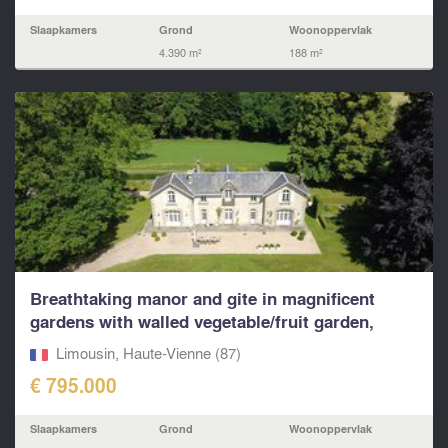
Slaapkamers
Grond
Woonoppervlak
4.390 m²
188 m²
Breathtaking manor and gite in magnificent
gardens with walled vegetable/fruit garden,
ponds and wat
Limousin, Haute-Vienne (87)
€ 795.000
Slaapkamers
Grond
Woonoppervlak