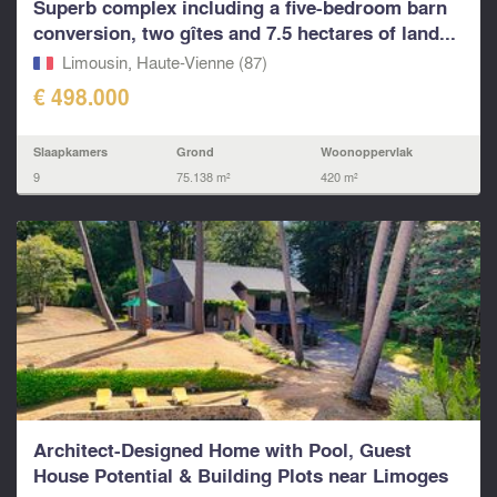
Superb complex including a five-bedroom barn
conversion, two gîtes and 7.5 hectares of land...
Limousin, Haute-Vienne (87)
€ 498.000
Slaapkamers
Grond
Woonoppervlak
9
75.138 m²
420 m²
Architect-Designed Home with Pool, Guest
House Potential & Building Plots near Limoges