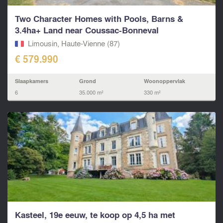
Two Character Homes with Pools, Barns &
3.4ha+ Land near Coussac-Bonneval
Limousin, Haute-Vienne (87)
€ 579.990
Slaapkamers
Grond
Woonoppervlak
6
35.000 m²
330 m²
Kasteel, 19e eeuw, te koop op 4,5 ha met