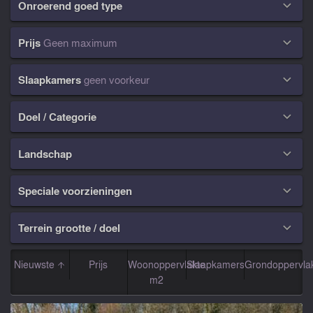
Onroerend goed type

Prijs
Geen maximum

Slaapkamers
geen voorkeur

Doel / Categorie

Landschap

Speciale voorzieningen

Terrein grootte / doel

Nieuwste
Prijs
Woonoppervlakte
Slaapkamers
Grondoppervla
m2