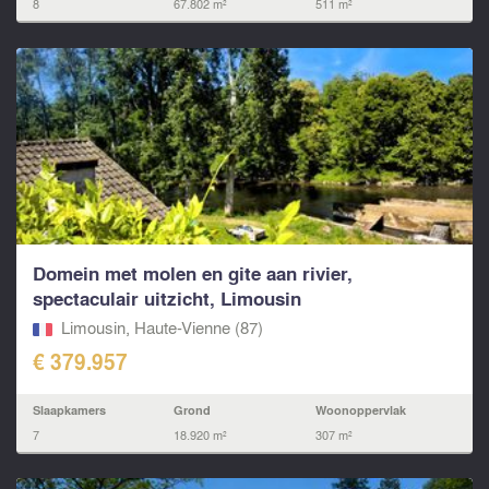
8
67.802 m²
511 m²
Domein met molen en gite aan rivier,
spectaculair uitzicht, Limousin
Limousin, Haute-Vienne (87)
€ 379.957
Slaapkamers
Grond
Woonoppervlak
7
18.920 m²
307 m²