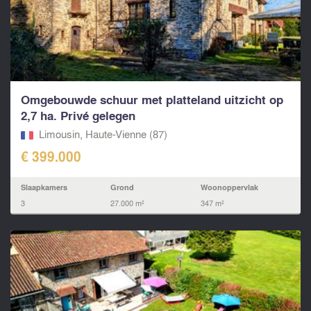
Omgebouwde schuur met platteland uitzicht op
2,7 ha. Privé gelegen
Limousin, Haute-Vienne (87)
€ 399.000
Slaapkamers
Grond
Woonoppervlak
3
27.000 m²
347 m²