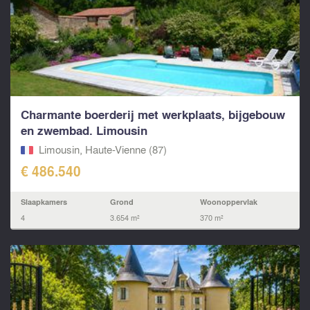
Charmante boerderij met werkplaats, bijgebouw
en zwembad. Limousin
Limousin, Haute-Vienne (87)
€ 486.540
Slaapkamers
Grond
Woonoppervlak
4
3.654 m²
370 m²