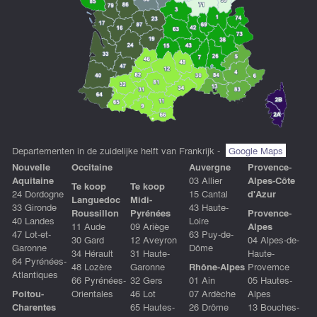
Departementen in de zuidelijke helft van Frankrijk -
Google Maps
Nouvelle
Occitaine
Auvergne
Provence-
Aquitaine
03 Allier
Alpes-Côte
Te koop
Te koop
24 Dordogne
15 Cantal
d'Azur
Languedoc
Midi-
33 Gironde
43 Haute-
Roussillon
Pyrénées
Provence-
40 Landes
Loire
11 Aude
09 Ariège
Alpes
47 Lot-et-
63 Puy-de-
30 Gard
12 Aveyron
04 Alpes-de-
Garonne
Dôme
34 Hérault
31 Haute-
Haute-
64 Pyrénées-
48 Lozère
Garonne
Rhône-Alpes
Provemce
Atlantiques
66 Pyrénées-
32 Gers
01 Ain
05 Hautes-
Poitou-
Orientales
46 Lot
07 Ardèche
Alpes
Charentes
65 Hautes-
26 Drôme
13 Bouches-