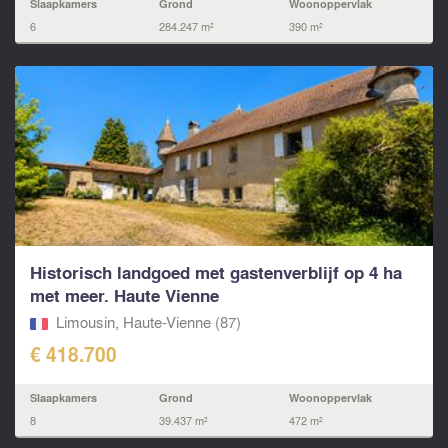
Slaapkamers
Grond
Woonoppervlak
6
284.247 m²
390 m²
Historisch landgoed met gastenverblijf op 4 ha
met meer. Haute Vienne
Limousin, Haute-Vienne (87)
€ 418.700
Slaapkamers
Grond
Woonoppervlak
8
39.437 m²
472 m²