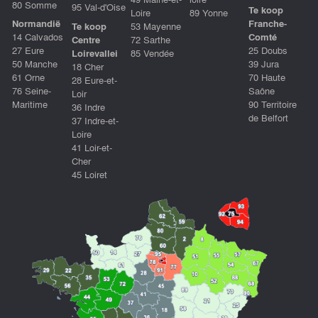
80 Somme
95 Val-d'Oise
Te koop
Loire
89 Yonne
Normandië
Franche-
Te koop
53 Mayenne
14 Calvados
Comté
Centre
72 Sarthe
27 Eure
25 Doubs
Loirevallei
85 Vendée
50 Manche
39 Jura
18 Cher
61 Orne
70 Haute
28 Eure-et-
76 Seine-
Saône
Loir
Maritime
90 Territoire
36 Indre
de Belfort
37 Indre-et-
Loire
41 Loir-et-
Cher
45 Loiret