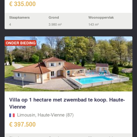
€ 335.000
Slaapkamers
Grond
Woonoppervlak
4
3.980 m²
143 m²
ONDER BIEDING
Villa op 1 hectare met zwembad te koop. Haute-
Vienne
Limousin, Haute-Vienne (87)
€ 397.500