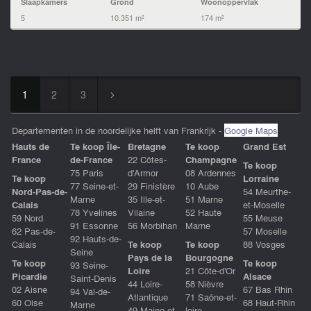
Slaapkamers
Grond
Woonoppervlak
5
10.351 m²
174 m²
1
2
3
▻
Departementen in de noordelijke helft van Frankrijk -
Google Maps
Hauts de
Te koop Île-
Bretagne
Te koop
Grand Est
France
de-France
22 Côtes-
Champagne
Te koop
75 Paris
d'Armor
08 Ardennes
Te koop
Lorraine
77 Seine-et-
29 Finistère
10 Aube
Nord-Pas-de-
54 Meurthe-
Marne
35 Ille-et-
51 Marne
Calais
et-Moselle
78 Yvelines
Vilaine
52 Haute
59 Nord
55 Meuse
91 Essonne
56 Morbihan
Marne
62 Pas-de-
57 Moselle
92 Hauts-de-
Calais
Te koop
Te koop
88 Vosges
Seine
Pays de la
Bourgogne
Te koop
Te koop
93 Seine-
Loire
21 Côte-d'Or
Picardie
Alsace
Saint-Denis
44 Loire-
58 Nièvre
02 Aisne
67 Bas Rhin
94 Val-de-
Atlantique
71 Saône-et-
60 Oise
68 Haut-Rhin
Marne
49 Maine-et-
loire