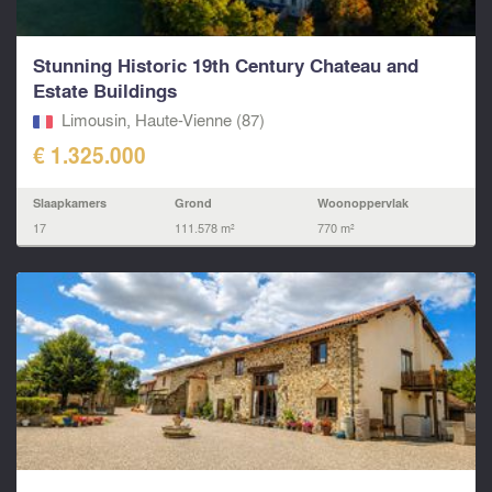
Stunning Historic 19th Century Chateau and
Estate Buildings
Limousin, Haute-Vienne (87)
€ 1.325.000
Slaapkamers
Grond
Woonoppervlak
17
111.578 m²
770 m²