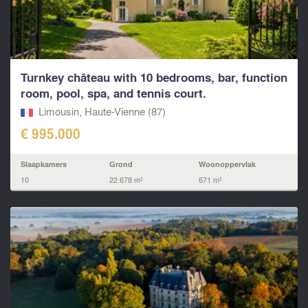
Turnkey château with 10 bedrooms, bar, function
room, pool, spa, and tennis court.
Limousin, Haute-Vienne (87)
€ 995.000
Slaapkamers
Grond
Woonoppervlak
10
22.678 m²
671 m²