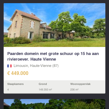
Paarden domein met grote schuur op 15 ha aan
rivieroever. Haute Vienne
Limousin, Haute-Vienne (87)
€ 449.000
Slaapkamers
Grond
Woonoppervlak
4
149.350 m²
236 m²