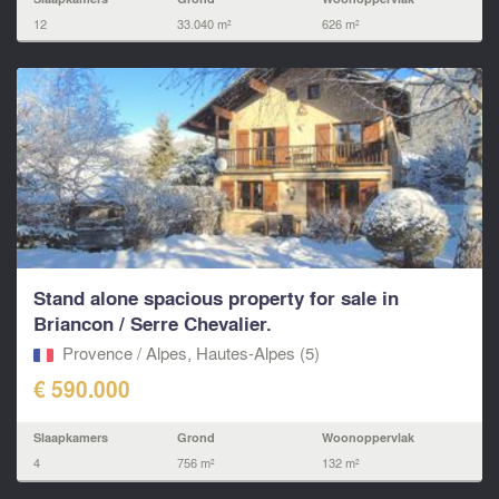
12
33.040 m²
626 m²
Stand alone spacious property for sale in
Briancon / Serre Chevalier.
Provence / Alpes, Hautes-Alpes (5)
€ 590.000
Slaapkamers
Grond
Woonoppervlak
4
756 m²
132 m²