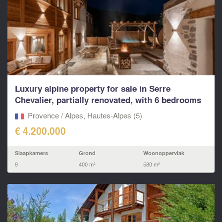
Luxury alpine property for sale in Serre
Chevalier, partially renovated, with 6 bedrooms
and spa.
Provence / Alpes, Hautes-Alpes (5)
€ 4.200.000
Slaapkamers
Grond
Woonoppervlak
9
400 m²
580 m²