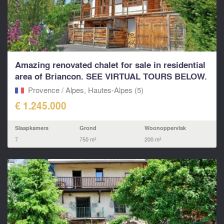
Amazing renovated chalet for sale in residential
area of Briancon. SEE VIRTUAL TOURS BELOW.
Provence / Alpes, Hautes-Alpes (5)
€ 1.245.000
Slaapkamers
Grond
Woonoppervlak
7
750 m²
200 m²