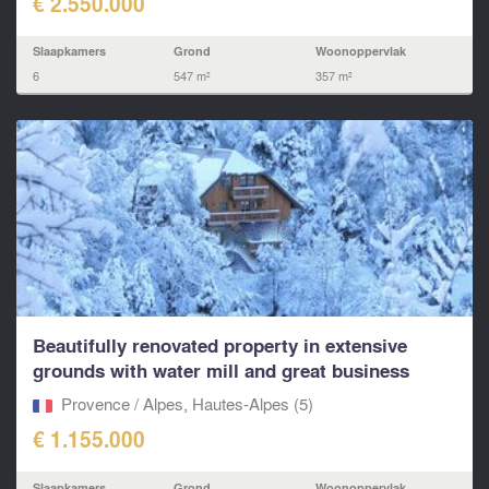
€ 2.550.000
Slaapkamers
Grond
Woonoppervlak
6
547 m²
357 m²
Beautifully renovated property in extensive
grounds with water mill and great business
potential
Provence / Alpes, Hautes-Alpes (5)
€ 1.155.000
Slaapkamers
Grond
Woonoppervlak