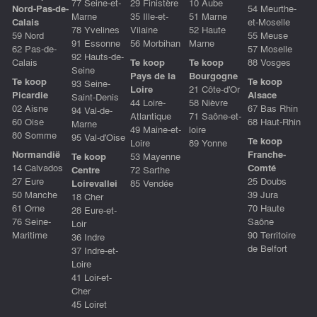
77 Seine-et-
29 Finistère
10 Aube
Nord-Pas-de-
54 Meurthe-
Marne
35 Ille-et-
51 Marne
Calais
et-Moselle
78 Yvelines
Vilaine
52 Haute
59 Nord
55 Meuse
91 Essonne
56 Morbihan
Marne
62 Pas-de-
57 Moselle
92 Hauts-de-
Calais
Te koop
Te koop
88 Vosges
Seine
Pays de la
Bourgogne
Te koop
Te koop
93 Seine-
Loire
21 Côte-d'Or
Picardie
Alsace
Saint-Denis
44 Loire-
58 Nièvre
02 Aisne
67 Bas Rhin
94 Val-de-
Atlantique
71 Saône-et-
60 Oise
68 Haut-Rhin
Marne
49 Maine-et-
loire
80 Somme
95 Val-d'Oise
Te koop
Loire
89 Yonne
Normandië
Franche-
Te koop
53 Mayenne
14 Calvados
Comté
Centre
72 Sarthe
27 Eure
25 Doubs
Loirevallei
85 Vendée
50 Manche
39 Jura
18 Cher
61 Orne
70 Haute
28 Eure-et-
76 Seine-
Saône
Loir
Maritime
90 Territoire
36 Indre
de Belfort
37 Indre-et-
Loire
41 Loir-et-
Cher
45 Loiret