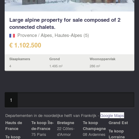
Large alpine property for sale composed of 2
connected chalets.
Provence / Alpes, Hautes-Alpes (5)
€ 1.102.500
Slaapkamers
Grond
Woonoppervlak
4
1.495 m²
286 m²
1
Departementen in de noordelijke helft van Frankrijk -
Google Maps
Hauts de
Te koop Île-
Bretagne
Te koop
Grand Est
France
de-France
22 Côtes-
Champagne
Te koop
75 Paris
d'Armor
08 Ardennes
Te koop
Lorraine