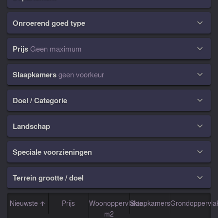
Onroerend goed type

Prijs
Geen maximum

Slaapkamers
geen voorkeur

Doel / Categorie

Landschap

Speciale voorzieningen

Terrein grootte / doel

Nieuwste
Prijs
Woonoppervlakte
Slaapkamers
Grondoppervla
m2