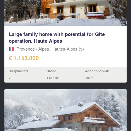
Large family home with potential for Gite
operation. Haute Alpes
Provence / Alpes, Hautes-Alpes (5)
€ 1.153.000
Slaapkamers
Grond
Woonoppervlak
7
1.644 m²
285 m²