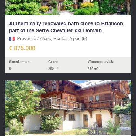
Authentically renovated barn close to Briancon,
part of the Serre Chevalier ski Domain.
Provence / Alpes, Hautes-Alpes (5)
€ 875.000
Slaapkamers
Grond
Woonoppervlak
5
250 m²
310 m²