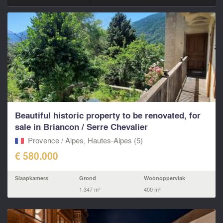
Beautiful historic property to be renovated, for
sale in Briancon / Serre Chevalier
Provence / Alpes, Hautes-Alpes (5)
€ 580.000
Slaapkamers
Grond
Woonoppervlak
1.347 m²
400 m²