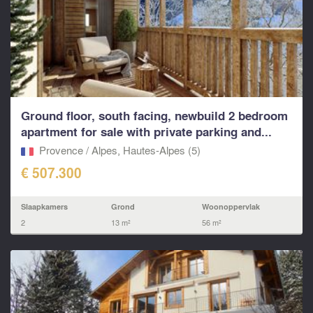
Ground floor, south facing, newbuild 2 bedroom
apartment for sale with private parking and...
Provence / Alpes, Hautes-Alpes (5)
€ 507.300
Slaapkamers
Grond
Woonoppervlak
2
13 m²
56 m²