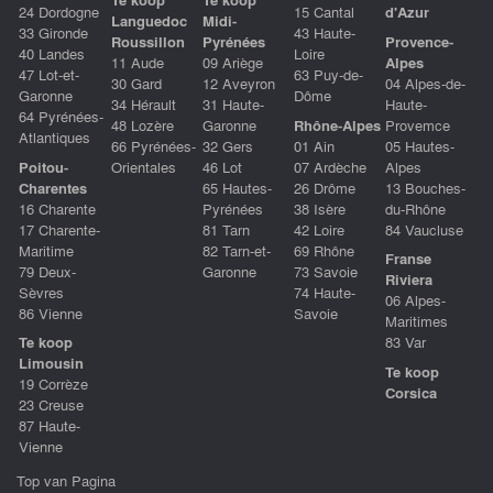
24 Dordogne
15 Cantal
d'Azur
Languedoc
Midi-
33 Gironde
43 Haute-
Roussillon
Pyrénées
Provence-
40 Landes
Loire
11 Aude
09 Ariège
Alpes
47 Lot-et-
63 Puy-de-
30 Gard
12 Aveyron
04 Alpes-de-
Garonne
Dôme
34 Hérault
31 Haute-
Haute-
64 Pyrénées-
48 Lozère
Garonne
Rhône-Alpes
Provemce
Atlantiques
66 Pyrénées-
32 Gers
01 Ain
05 Hautes-
Poitou-
Orientales
46 Lot
07 Ardèche
Alpes
Charentes
65 Hautes-
26 Drôme
13 Bouches-
16 Charente
Pyrénées
38 Isère
du-Rhône
17 Charente-
81 Tarn
42 Loire
84 Vaucluse
Maritime
82 Tarn-et-
69 Rhône
Franse
79 Deux-
Garonne
73 Savoie
Riviera
Sèvres
74 Haute-
06 Alpes-
86 Vienne
Savoie
Maritimes
Te koop
83 Var
Limousin
Te koop
19 Corrèze
Corsica
23 Creuse
87 Haute-
Vienne
Top van Pagina