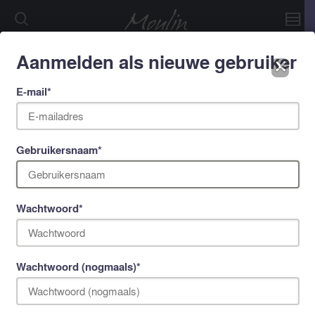
Aanmelden als nieuwe gebruiker
␡
©2026 Immoulin BV
E-mail
*
Gebruikersnaam
*
Wachtwoord
*
Wachtwoord (nogmaals)
*