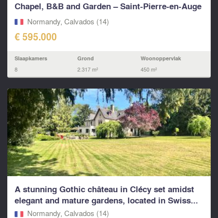
Chapel, B&B and Garden – Saint-Pierre-en-Auge
(Calvados)
Normandy, Calvados (14)
€ 595.000
Slaapkamers
Grond
Woonoppervlak
8
2.317 m²
450 m²
A stunning Gothic château in Clécy set amidst
elegant and mature gardens, located in Swiss...
Normandy, Calvados (14)