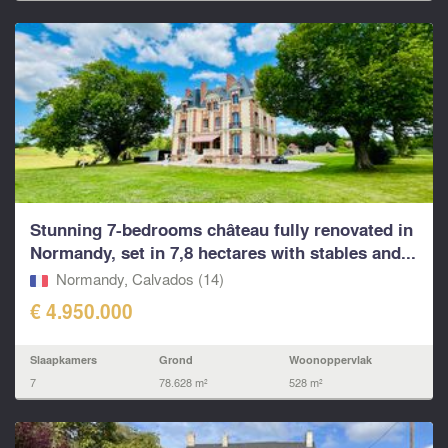
Stunning 7-bedrooms château fully renovated in
Normandy, set in 7,8 hectares with stables and...
Normandy, Calvados (14)
€ 4.950.000
Slaapkamers
Grond
Woonoppervlak
7
78.628 m²
528 m²