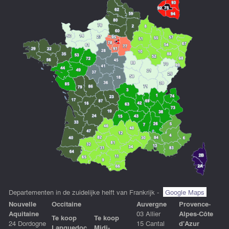
Departementen in de zuidelijke helft van Frankrijk -
Google Maps
Nouvelle
Occitaine
Auvergne
Provence-
Aquitaine
03 Allier
Alpes-Côte
Te koop
Te koop
24 Dordogne
15 Cantal
d'Azur
Languedoc
Midi-