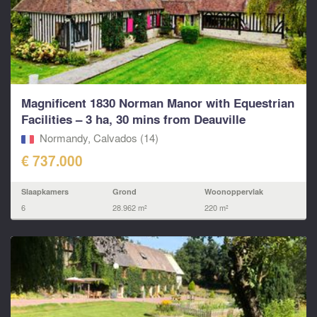
Magnificent 1830 Norman Manor with Equestrian
Facilities – 3 ha, 30 mins from Deauville
Normandy, Calvados (14)
€ 737.000
Slaapkamers
Grond
Woonoppervlak
6
28.962 m²
220 m²