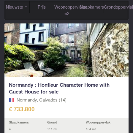
Nieuwste
Prijs
Woonoppervlakte
Slaapkamers
Grondoppervla
m2
Normandy : Honfleur Character Home with
Guest House for sale
Normandy, Calvados (14)
€ 733.800
Slaapkamers
Grond
Woonoppervlak
4
111 m²
164 m²