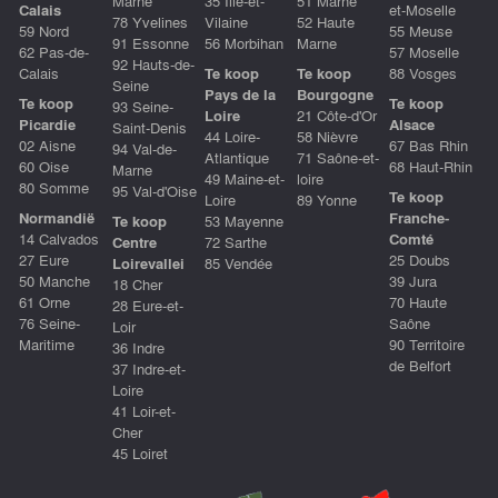
Marne
35 Ille-et-
51 Marne
Calais
et-Moselle
78 Yvelines
Vilaine
52 Haute
59 Nord
55 Meuse
91 Essonne
56 Morbihan
Marne
62 Pas-de-
57 Moselle
92 Hauts-de-
Calais
Te koop
Te koop
88 Vosges
Seine
Pays de la
Bourgogne
Te koop
Te koop
93 Seine-
Loire
21 Côte-d'Or
Picardie
Alsace
Saint-Denis
44 Loire-
58 Nièvre
02 Aisne
67 Bas Rhin
94 Val-de-
Atlantique
71 Saône-et-
60 Oise
68 Haut-Rhin
Marne
49 Maine-et-
loire
80 Somme
95 Val-d'Oise
Te koop
Loire
89 Yonne
Normandië
Franche-
Te koop
53 Mayenne
14 Calvados
Comté
Centre
72 Sarthe
27 Eure
25 Doubs
Loirevallei
85 Vendée
50 Manche
39 Jura
18 Cher
61 Orne
70 Haute
28 Eure-et-
76 Seine-
Saône
Loir
Maritime
90 Territoire
36 Indre
de Belfort
37 Indre-et-
Loire
41 Loir-et-
Cher
45 Loiret