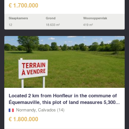
€ 1.700.000
Slaapkamers
Grond
Woonoppervlak
12
18.633 m²
419 m²
Located 2 km from Honfleur in the commune of
Équemauville, this plot of land measures 5,300...
Normandy, Calvados (14)
€ 1.800.000