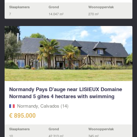
Slaapkamers
Grond
Woonoppervlak
7
14.047 m²
270 m²
Normandy Pays D'auge near LISIEUX Domaine
Normand 5 gites 4 hectares with swimming
pool...
Normandy, Calvados (14)
€ 895.000
Slaapkamers
Grond
Woonoppervlak
10
42.313 m²
345 m²