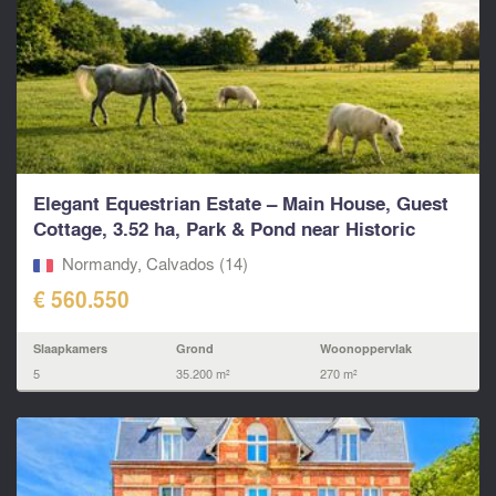
Elegant Equestrian Estate – Main House, Guest
Cottage, 3.52 ha, Park & Pond near Historic
Falaise
Normandy, Calvados (14)
€ 560.550
Slaapkamers
Grond
Woonoppervlak
5
35.200 m²
270 m²