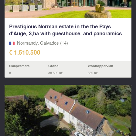
Prestigious Norman estate in the the Pays
d'Auge, 3,ha with guesthouse, and panoramics
views
Normandy, Calvados (14)
€ 1.510.500
Slaapkamers
Grond
Woonoppervlak
8
38.500 m²
350 m²