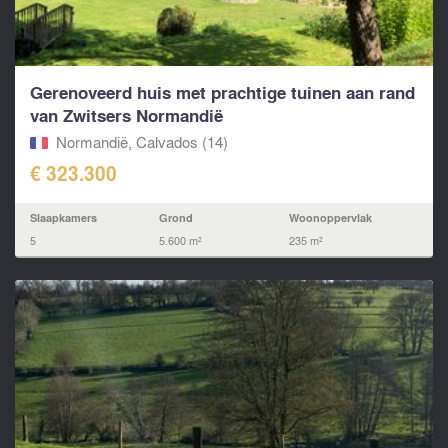
Gerenoveerd huis met prachtige tuinen aan rand
van Zwitsers Normandië
Normandië, Calvados (14)
€ 323.300
Slaapkamers
Grond
Woonoppervlak
5
5.600 m²
235 m²