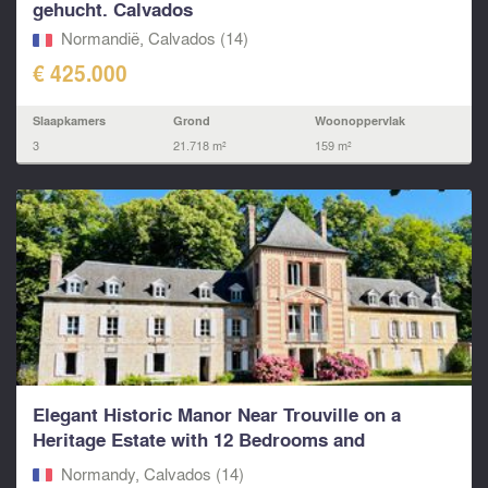
gehucht. Calvados
Normandië, Calvados (14)
€ 425.000
Slaapkamers
Grond
Woonoppervlak
3
21.718 m²
159 m²
Elegant Historic Manor Near Trouville on a
Heritage Estate with 12 Bedrooms and
Panoramic Views
Normandy, Calvados (14)