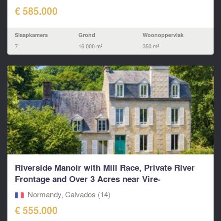
€ 585.000
Slaapkamers
Grond
Woonoppervlak
7
16.000 m²
350 m²
Riverside Manoir with Mill Race, Private River
Frontage and Over 3 Acres near Vire-
Normandie...
Normandy, Calvados (14)
€ 555.000