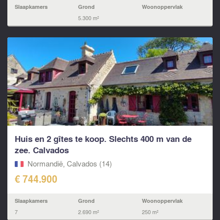
Slaapkamers
Grond
Woonoppervlak
5.300 m²
Huis en 2 gîtes te koop. Slechts 400 m van de
zee. Calvados
Normandië, Calvados (14)
€ 744.900
Slaapkamers
Grond
Woonoppervlak
7
2.690 m²
250 m²