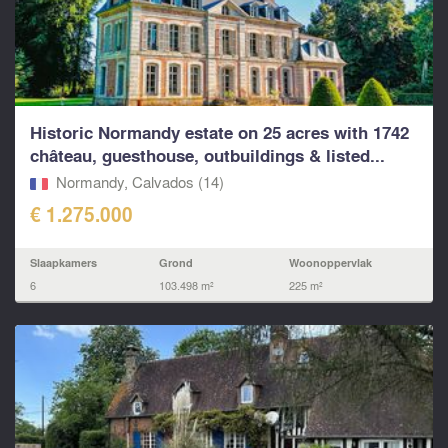
Historic Normandy estate on 25 acres with 1742
château, guesthouse, outbuildings & listed...
Normandy, Calvados (14)
€ 1.275.000
Slaapkamers
Grond
Woonoppervlak
6
103.498 m²
225 m²