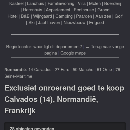
Kasteel
|
Landhuis
|
Familiewoning
|
Villa
|
Molen
|
Boerderij
|
Herenhuis
|
Appartement
|
Penthouse
|
Grond
Hotel
|
B&B
|
Wijngaard
|
Camping
|
Paarden
|
Aan zee
|
Golf
|
Ski
|
Jachthaven
|
Nieuwbouw
|
Erfgoed
Regio locator: waar ligt dit departement?
|
← Terug naar vorige
pagina
|
Google maps
|
|
|
|
Normandië:
14 Calvados
27 Eure
50 Manche
61 Orne
76
Seine-Maritime
Exclusief onroerend goed te koop
Calvados (14), Normandië,
Frankrijk
28 objecten gevonden