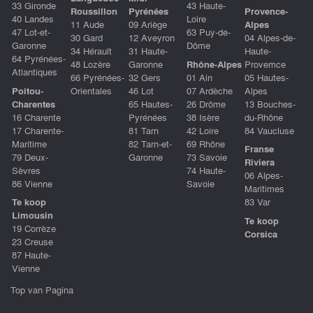
33 Gironde
43 Haute-
Roussillon
Pyrénées
Provence-
40 Landes
Loire
11 Aude
09 Ariège
Alpes
47 Lot-et-
63 Puy-de-
30 Gard
12 Aveyron
04 Alpes-de-
Garonne
Dôme
34 Hérault
31 Haute-
Haute-
64 Pyrénées-
48 Lozère
Garonne
Rhône-Alpes
Provemce
Atlantiques
66 Pyrénées-
32 Gers
01 Ain
05 Hautes-
Poitou-
Orientales
46 Lot
07 Ardèche
Alpes
Charentes
65 Hautes-
26 Drôme
13 Bouches-
16 Charente
Pyrénées
38 Isère
du-Rhône
17 Charente-
81 Tarn
42 Loire
84 Vaucluse
Maritime
82 Tarn-et-
69 Rhône
Franse
79 Deux-
Garonne
73 Savoie
Riviera
Sèvres
74 Haute-
06 Alpes-
86 Vienne
Savoie
Maritimes
Te koop
83 Var
Limousin
Te koop
19 Corrèze
Corsica
23 Creuse
87 Haute-
Vienne
Top van Pagina