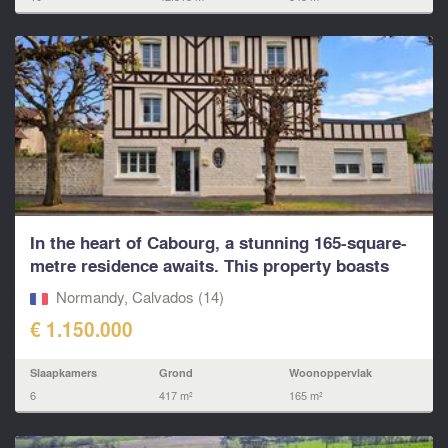
In the heart of Cabourg, a stunning 165-square-
metre residence awaits. This property boasts
six...
Normandy, Calvados (14)
€ 1.150.000
Slaapkamers
Grond
Woonoppervlak
6
417 m²
165 m²