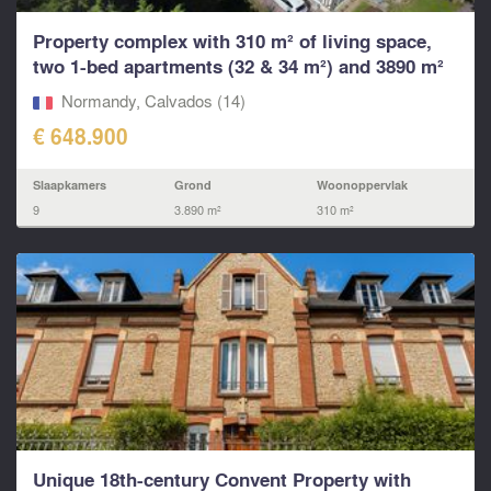
Property complex with 310 m² of living space,
two 1-bed apartments (32 & 34 m²) and 3890 m²
of land.
Normandy, Calvados (14)
€ 648.900
Slaapkamers
Grond
Woonoppervlak
9
3.890 m²
310 m²
Unique 18th-century Convent Property with