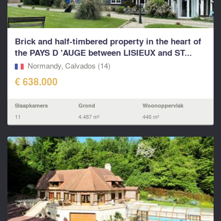
Brick and half-timbered property in the heart of
the PAYS D 'AUGE between LISIEUX and ST...
Normandy, Calvados (14)
€ 638.000
Slaapkamers
Grond
Woonoppervlak
11
4.487 m²
446 m²