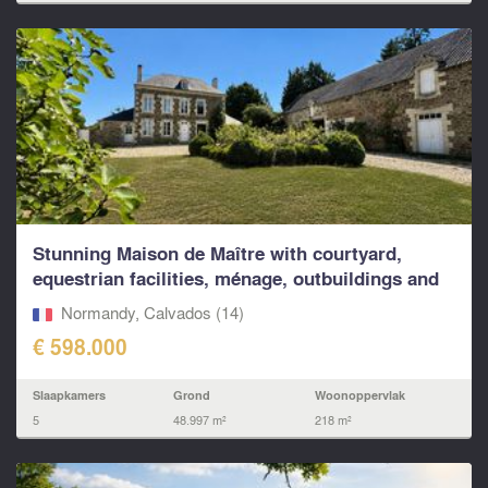
Stunning Maison de Maître with courtyard,
equestrian facilities, ménage, outbuildings and
land
Normandy, Calvados (14)
€ 598.000
Slaapkamers
Grond
Woonoppervlak
5
48.997 m²
218 m²