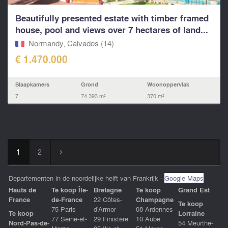
Beautifully presented estate with timber framed
house, pool and views over 7 hectares of land...
Normandy, Calvados (14)
€ 1.470.000
Slaapkamers
Grond
Woonoppervlak
7
74.393 m²
370 m²
1
2
▻
Departementen in de noordelijke helft van Frankrijk -
Google Maps
Hauts de
Te koop Île-
Bretagne
Te koop
Grand Est
France
de-France
22 Côtes-
Champagne
Te koop
75 Paris
d'Armor
08 Ardennes
Te koop
Lorraine
77 Seine-et-
29 Finistère
10 Aube
Nord-Pas-de-
54 Meurthe-