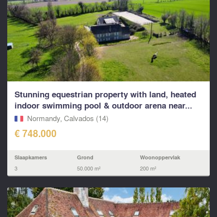
Stunning equestrian property with land, heated
indoor swimming pool & outdoor arena near...
Normandy, Calvados (14)
€ 748.000
Slaapkamers
Grond
Woonoppervlak
3
50.000 m²
200 m²