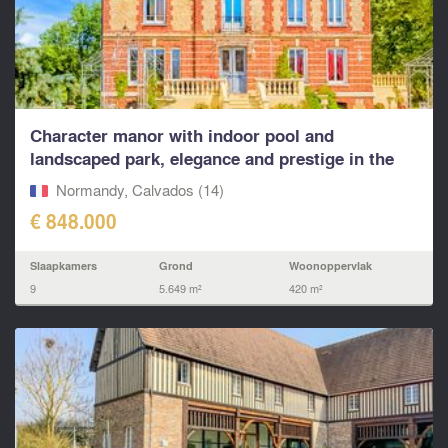
Character manor with indoor pool and
landscaped park, elegance and prestige in the
heart of...
Normandy, Calvados (14)
€ 848.000
Slaapkamers
Grond
Woonoppervlak
9
5.649 m²
420 m²