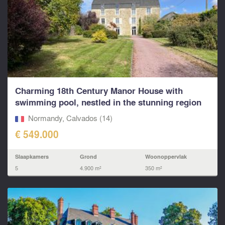
Charming 18th Century Manor House with
swimming pool, nestled in the stunning region
of...
Normandy, Calvados (14)
€ 549.000
Slaapkamers
Grond
Woonoppervlak
5
4.900 m²
350 m²