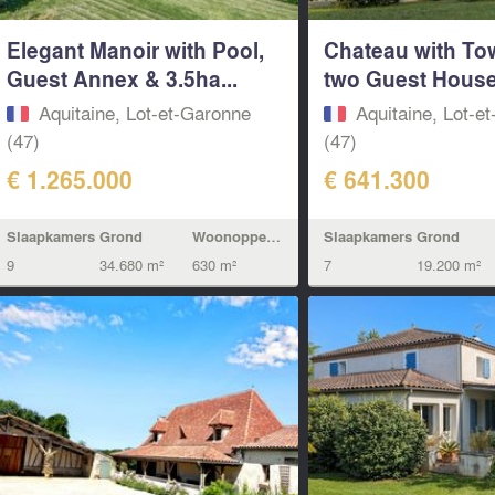
Elegant Manoir with Pool,
Chateau with To
Guest Annex & 3.5ha...
two Guest Houses
Aquitaine, Lot-et-Garonne
Aquitaine, Lot-e
(47)
(47)
€ 1.265.000
€ 641.300
Slaapkamers
Grond
Woonoppervlak
Slaapkamers
Grond
9
34.680 m²
630 m²
7
19.200 m²