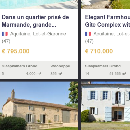
Dans un quartier prisé de
Elegant Farmho
Marmande, grande...
Gîte Complex with
Aquitaine, Lot-et-Garonne
Aquitaine, Lot-e
(47)
(47)
€ 795.000
€ 710.000
Slaapkamers
Grond
Woonoppervlak
Slaapkamers
Grond
5
4.000 m²
356 m²
14
51.868 m²