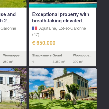
use and
Exceptional property with
 2...
breath-taking elevated...
t-Garonne
Aquitaine, Lot-et-Garonne
(47)
€ 650.000
Woonoppervlak
Slaapkamers
Grond
Woonoppervlak
280 m²
4
3.350 m²
320 m²