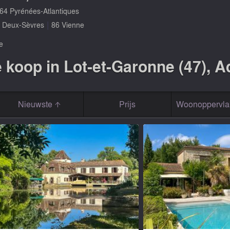
64 Pyrénées-Atlantiques
|
 Deux-Sèvres
86 Vienne
e
koop in Lot-et-Garonne (47), A
Nieuwste
Prijs
Woonoppervla