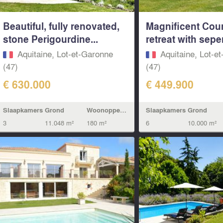
Beautiful, fully renovated,
Magnificent Cou
stone Perigourdine...
retreat with seper
Aquitaine, Lot-et-Garonne
Aquitaine, Lot-e
(47)
(47)
€ 630.000
€ 449.900
Slaapkamers
Grond
Woonoppervlak
Slaapkamers
Grond
3
11.048 m²
180 m²
6
10.000 m²