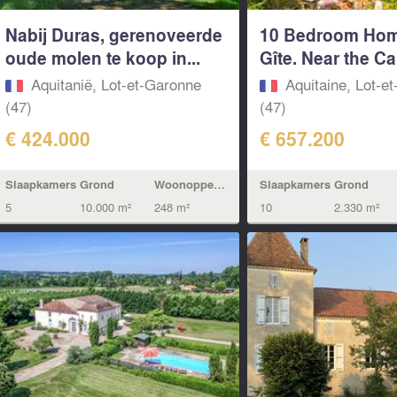
Nabij Duras, gerenoveerde
10 Bedroom Hom
oude molen te koop in...
Gîte. Near the Ca
Aquitanië, Lot-et-Garonne
Aquitaine, Lot-e
(47)
(47)
€ 424.000
€ 657.200
Slaapkamers
Grond
Woonoppervlak
Slaapkamers
Grond
5
10.000 m²
248 m²
10
2.330 m²