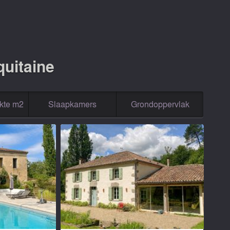
quitaine
kte m2
Slaapkamers
Grondoppervlak