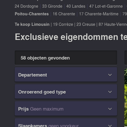
|
|
|
|
24 Dordogne
33 Gironde
40 Landes
47 Lot-et-Garonne
|
|
|
Poitou-Charentes
16 Charente
17 Charente-Maritime
79
Te koop Limousin
|
19 Corrèze
|
23 Creuse
|
87 Haute-Vienn
Exclusieve eigendommen te 
58 objecten gevonden
Departement

Onroerend goed type

Geen maximum
Prijs

geen voorkeur
Slaapkamers
