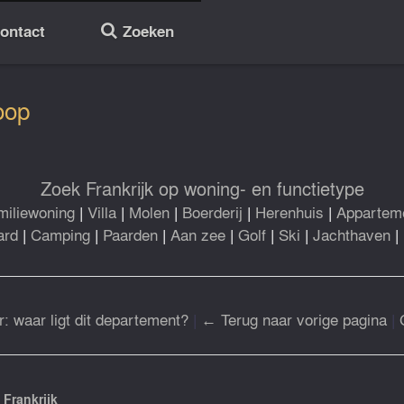
ontact
Zoeken
🔎
oop
Zoek Frankrijk op woning- en functietype
miliewoning
|
Villa
|
Molen
|
Boerderij
|
Herenhuis
|
Appartem
ard
|
Camping
|
Paarden
|
Aan zee
|
Golf
|
Ski
|
Jachthaven
|
r: waar ligt dit departement?
|
← Terug naar vorige pagina
|
 Frankrijk