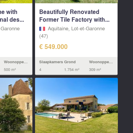
e with
Beautifully Renovated
nal des...
Former Tile Factory with...
t-Garonne
Aquitaine, Lot-et-Garonne
(47)
€ 549.000
Woonoppervlak
Slaapkamers
Grond
Woonoppervlak
500 m²
4
1.754 m²
309 m²