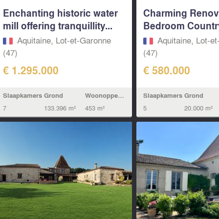
Enchanting historic water
Charming Renov
mill offering tranquillity...
Bedroom Countr
Aquitaine, Lot-et-Garonne
Aquitaine, Lot-e
(47)
(47)
€ 1.295.000
€ 580.000
Slaapkamers
Grond
Woonoppervlak
Slaapkamers
Grond
7
133.396 m²
453 m²
5
20.000 m²