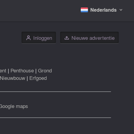
Nederlands

Inloggen
Nieuwe advertentie
👤

ent
|
Penthouse
|
Grond
Nieuwbouw
|
Erfgoed
Google maps