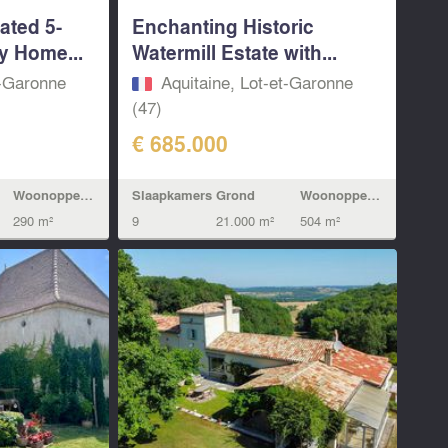
ated 5-
Enchanting Historic
y Home...
Watermill Estate with...
t-Garonne
Aquitaine, Lot-et-Garonne
(47)
€ 685.000
Woonoppervlak
Slaapkamers
Grond
Woonoppervlak
290 m²
9
21.000 m²
504 m²