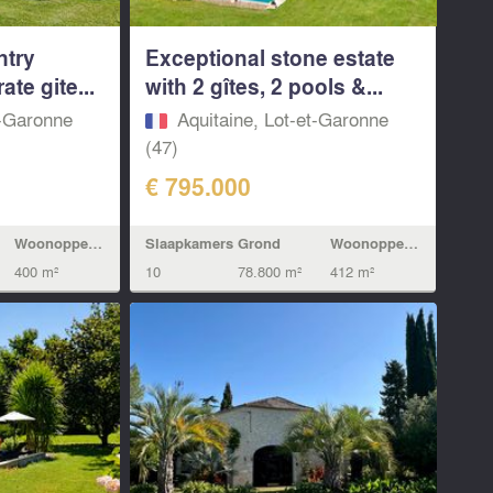
ntry
Exceptional stone estate
ate gite...
with 2 gîtes, 2 pools &...
t-Garonne
Aquitaine, Lot-et-Garonne
(47)
€ 795.000
Woonoppervlak
Slaapkamers
Grond
Woonoppervlak
400 m²
10
78.800 m²
412 m²