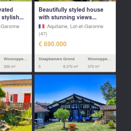
vated
Beautifully styled house
stylish...
with stunning views...
t-Garonne
Aquitaine, Lot-et-Garonne
(47)
€ 690.000
Woonoppervlak
Slaapkamers
Grond
Woonoppervlak
200 m²
5
8.270 m²
370 m²