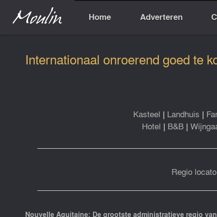
Home
Adverteren
C
Internationaal onroerend goed te k
Kasteel
|
Landhuis
|
Fa
Hotel
|
B&B
|
Wijnga
Regio locato
Nouvelle Aquitaine: De grootste administratieve regio van