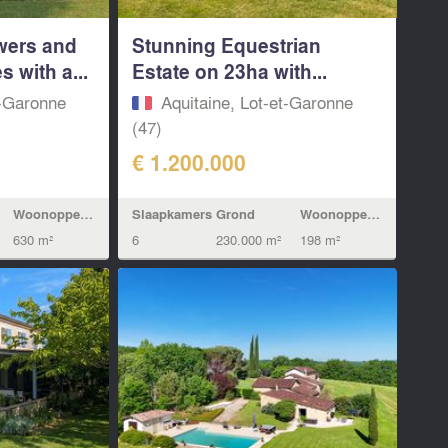
wers and
Stunning Equestrian
 with a...
Estate on 23ha with...
t-Garonne
Aquitaine, Lot-et-Garonne
(47)
€ 1.200.000
Woonoppervlak
Slaapkamers
Grond
Woonoppervlak
630 m²
6
230.000 m²
198 m²