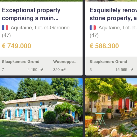
Exceptional property
Exquisitely reno
comprising a main...
stone property, a 
Aquitaine, Lot-et-Garonne
Aquitaine, Lot-e
(47)
(47)
€ 749.000
€ 588.300
Slaapkamers
Grond
Woonoppervlak
Slaapkamers
Grond
7
4.150 m²
320 m²
3
15.565 m²