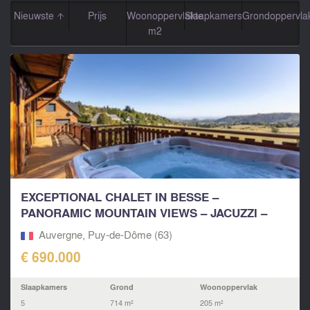
Nieuwste
Prijs
Woonoppervlakte
Slaapkamers
Grondoppervla
m2
EXCEPTIONAL CHALET IN BESSE –
PANORAMIC MOUNTAIN VIEWS – JACUZZI –
SLEEPS 13 –...
Auvergne, Puy-de-Dôme (63)
€ 690.000
Slaapkamers
Grond
Woonoppervlak
5
714 m²
205 m²