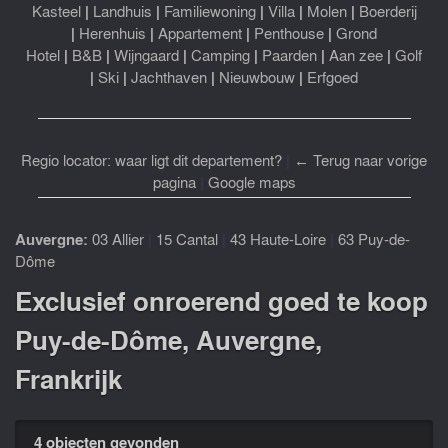
Kasteel
|
Landhuis
|
Familiewoning
|
Villa
|
Molen
|
Boerderij
|
Herenhuis
|
Appartement
|
Penthouse
|
Grond
Hotel
|
B&B
|
Wijngaard
|
Camping
|
Paarden
|
Aan zee
|
Golf
|
Ski
|
Jachthaven
|
Nieuwbouw
|
Erfgoed
Regio locator: waar ligt dit departement?
|
← Terug naar vorige
pagina
|
Google maps
Auvergne:
03 Allier
|
15 Cantal
|
43 Haute-Loire
|
63 Puy-de-
Dôme
Exclusief onroerend goed te koop
Puy-de-Dôme, Auvergne,
Frankrijk
4 objecten gevonden