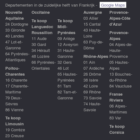
Departementen in de zuidelijke helft van Frankrijk -
Google Maps
Nouvelle
Occitaine
Auvergne
Provence-
Aquitaine
03 Allier
Alpes-Côte
Te koop
Te koop
24 Dordogne
15 Cantal
d'Azur
Languedoc
Midi-
33 Gironde
43 Haute-
Roussillon
Pyrénées
Provence-
40 Landes
Loire
11 Aude
09 Ariège
Alpes
47 Lot-et-
63 Puy-de-
30 Gard
12 Aveyron
04 Alpes-de-
Garonne
Dôme
34 Hérault
31 Haute-
Haute-
64 Pyrénées-
48 Lozère
Garonne
Rhône-Alpes
Provemce
Atlantiques
66 Pyrénées-
32 Gers
01 Ain
05 Hautes-
Poitou-
Orientales
46 Lot
07 Ardèche
Alpes
Charentes
65 Hautes-
26 Drôme
13 Bouches-
16 Charente
Pyrénées
38 Isère
du-Rhône
17 Charente-
81 Tarn
42 Loire
84 Vaucluse
Maritime
82 Tarn-et-
69 Rhône
Franse
79 Deux-
Garonne
73 Savoie
Riviera
Sèvres
74 Haute-
06 Alpes-
86 Vienne
Savoie
Maritimes
Te koop
83 Var
Limousin
Te koop
19 Corrèze
Corsica
23 Creuse