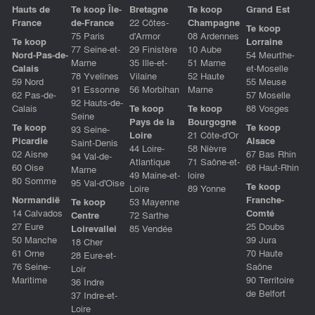
Hauts de
Te koop Île-
Bretagne
Te koop
Grand Est
France
de-France
22 Côtes-
Champagne
Te koop
75 Paris
d'Armor
08 Ardennes
Te koop
Lorraine
77 Seine-et-
29 Finistère
10 Aube
Nord-Pas-de-
54 Meurthe-
Marne
35 Ille-et-
51 Marne
Calais
et-Moselle
78 Yvelines
Vilaine
52 Haute
59 Nord
55 Meuse
91 Essonne
56 Morbihan
Marne
62 Pas-de-
57 Moselle
92 Hauts-de-
Calais
Te koop
Te koop
88 Vosges
Seine
Pays de la
Bourgogne
Te koop
Te koop
93 Seine-
Loire
21 Côte-d'Or
Picardie
Alsace
Saint-Denis
44 Loire-
58 Nièvre
02 Aisne
67 Bas Rhin
94 Val-de-
Atlantique
71 Saône-et-
60 Oise
68 Haut-Rhin
Marne
49 Maine-et-
loire
80 Somme
95 Val-d'Oise
Te koop
Loire
89 Yonne
Normandië
Franche-
Te koop
53 Mayenne
14 Calvados
Comté
Centre
72 Sarthe
27 Eure
25 Doubs
Loirevallei
85 Vendée
50 Manche
39 Jura
18 Cher
61 Orne
70 Haute
28 Eure-et-
76 Seine-
Saône
Loir
Maritime
90 Territoire
36 Indre
de Belfort
37 Indre-et-
Loire