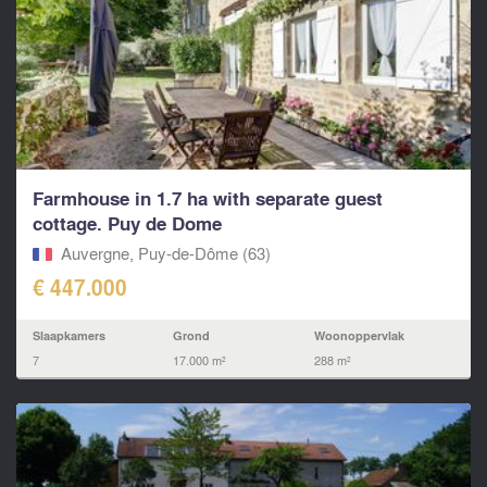
Farmhouse in 1.7 ha with separate guest
cottage. Puy de Dome
Auvergne, Puy-de-Dôme (63)
€ 447.000
Slaapkamers
Grond
Woonoppervlak
7
17.000 m²
288 m²