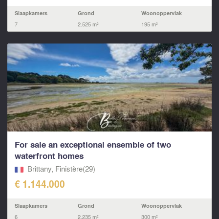
Slaapkamers
Grond
Woonoppervlak
7
2.525 m²
195 m²
For sale an exceptional ensemble of two
waterfront homes
Brittany, Finistère(29)
€ 1.144.000
Slaapkamers
Grond
Woonoppervlak
6
2.235 m²
300 m²