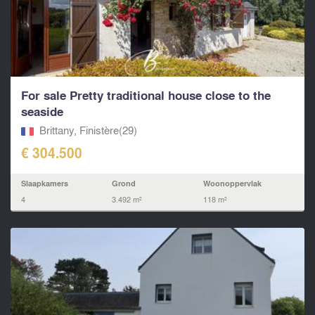
For sale Pretty traditional house close to the
seaside
Brittany, Finistère(29)
€ 304.500
Slaapkamers
Grond
Woonoppervlak
4
3.492 m²
118 m²