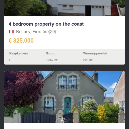
4 bedroom property on the coast
Brittany, Finistère(29)
€ 825.000
Slaapkamers
Grond
Woonoppervlak
4
5.367 m²
206 m²