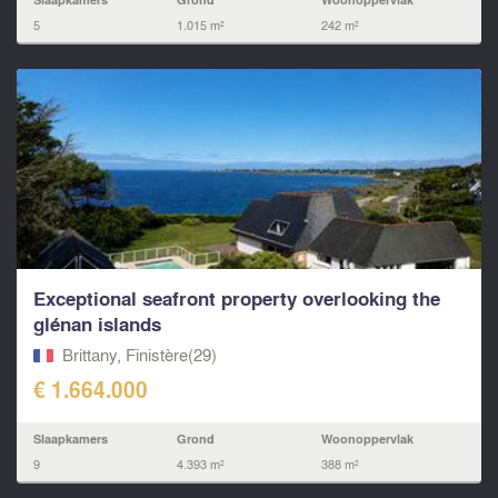
5
1.015 m²
242 m²
Exceptional seafront property overlooking the
glénan islands
Brittany, Finistère(29)
€ 1.664.000
Slaapkamers
Grond
Woonoppervlak
9
4.393 m²
388 m²