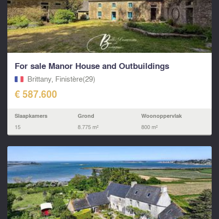
For sale Manor House and Outbuildings
Brittany, Finistère(29)
€ 587.600
Slaapkamers
Grond
Woonoppervlak
15
8.775 m²
800 m²