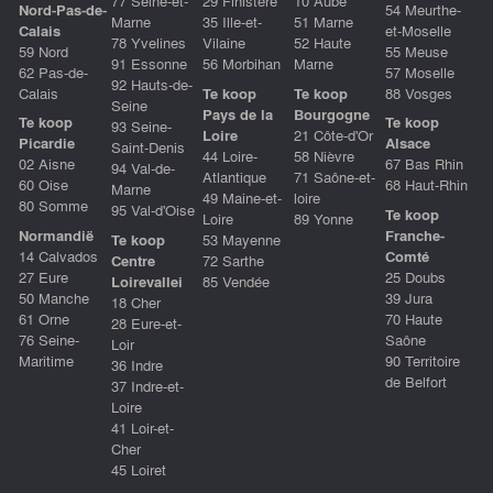
77 Seine-et-
29 Finistère
10 Aube
Nord-Pas-de-
54 Meurthe-
Marne
35 Ille-et-
51 Marne
Calais
et-Moselle
78 Yvelines
Vilaine
52 Haute
59 Nord
55 Meuse
91 Essonne
56 Morbihan
Marne
62 Pas-de-
57 Moselle
92 Hauts-de-
Calais
Te koop
Te koop
88 Vosges
Seine
Pays de la
Bourgogne
Te koop
Te koop
93 Seine-
Loire
21 Côte-d'Or
Picardie
Alsace
Saint-Denis
44 Loire-
58 Nièvre
02 Aisne
67 Bas Rhin
94 Val-de-
Atlantique
71 Saône-et-
60 Oise
68 Haut-Rhin
Marne
49 Maine-et-
loire
80 Somme
95 Val-d'Oise
Te koop
Loire
89 Yonne
Normandië
Franche-
Te koop
53 Mayenne
14 Calvados
Comté
Centre
72 Sarthe
27 Eure
25 Doubs
Loirevallei
85 Vendée
50 Manche
39 Jura
18 Cher
61 Orne
70 Haute
28 Eure-et-
76 Seine-
Saône
Loir
Maritime
90 Territoire
36 Indre
de Belfort
37 Indre-et-
Loire
41 Loir-et-
Cher
45 Loiret