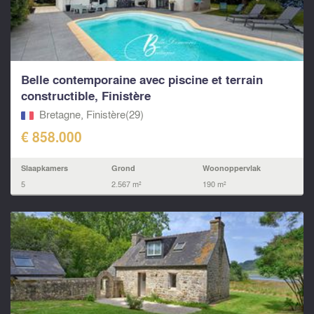
Belle contemporaine avec piscine et terrain
constructible, Finistère
Bretagne, Finistère(29)
€ 858.000
Slaapkamers
Grond
Woonoppervlak
5
2.567 m²
190 m²