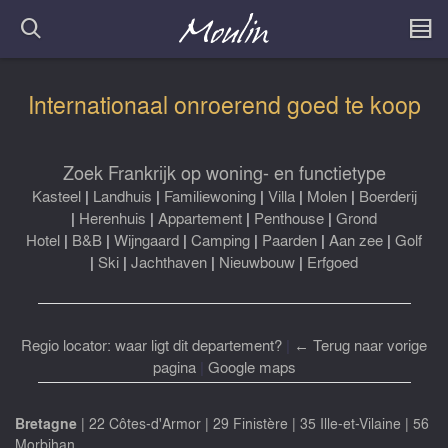
Internationaal onroerend goed te koop
Zoek Frankrijk op woning- en functietype
Kasteel
|
Landhuis
|
Familiewoning
|
Villa
|
Molen
|
Boerderij
|
Herenhuis
|
Appartement
|
Penthouse
|
Grond
Hotel
|
B&B
|
Wijngaard
|
Camping
|
Paarden
|
Aan zee
|
Golf
|
Ski
|
Jachthaven
|
Nieuwbouw
|
Erfgoed
Regio locator: waar ligt dit departement?
|
← Terug naar vorige
pagina
|
Google maps
Bretagne
|
22 Côtes-d'Armor
|
29 Finistère
|
35 Ille-et-Vilaine
|
56
Morbihan