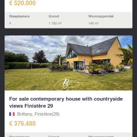
€ 520.000
Slaapkamers
Grond
Woonoppervlak
4
1.182 m²
146 m²
For sale contemporary house with countryside
views Finistère 29
Brittany, Finistère(29)
€ 376.480
Slaapkamers
Grond
Woonoppervlak