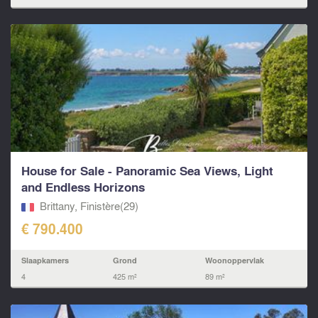
House for Sale - Panoramic Sea Views, Light
and Endless Horizons
Brittany, Finistère(29)
€ 790.400
Slaapkamers
Grond
Woonoppervlak
4
425 m²
89 m²