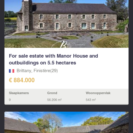
For sale estate with Manor House and
outbuildings on 5.5 hectares
Brittany, Finistère(29)
€ 884.000
Slaapkamers
Grond
Woonoppervlak
9
56.206 m²
543 m²