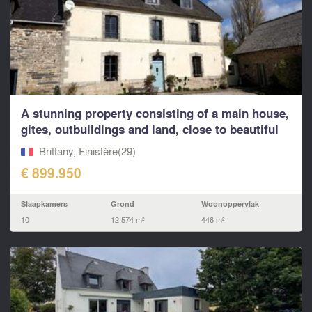
A stunning property consisting of a main house,
gites, outbuildings and land, close to beautiful
bea
Brittany, Finistère(29)
€ 899.950
Slaapkamers
Grond
Woonoppervlak
10
12.574 m²
448 m²