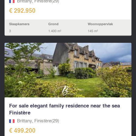
Brittany, Finistère(29)
€ 292.950
Slaapkamers
Grond
Woonoppervlak
3
1.400 m²
145 m²
For sale elegant family residence near the sea
Finistère
Brittany, Finistère(29)
€ 499.200