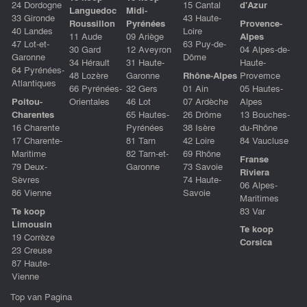
24 Dordogne
15 Cantal
d'Azur
Languedoc
Midi-
33 Gironde
43 Haute-
Roussillon
Pyrénées
Provence-
40 Landes
Loire
11 Aude
09 Ariège
Alpes
47 Lot-et-
63 Puy-de-
30 Gard
12 Aveyron
04 Alpes-de-
Garonne
Dôme
34 Hérault
31 Haute-
Haute-
64 Pyrénées-
48 Lozère
Garonne
Rhône-Alpes
Provemce
Atlantiques
66 Pyrénées-
32 Gers
01 Ain
05 Hautes-
Poitou-
Orientales
46 Lot
07 Ardèche
Alpes
Charentes
65 Hautes-
26 Drôme
13 Bouches-
16 Charente
Pyrénées
38 Isère
du-Rhône
17 Charente-
81 Tarn
42 Loire
84 Vaucluse
Maritime
82 Tarn-et-
69 Rhône
Franse
79 Deux-
Garonne
73 Savoie
Riviera
Sèvres
74 Haute-
06 Alpes-
86 Vienne
Savoie
Maritimes
Te koop
83 Var
Limousin
Te koop
19 Corrèze
Corsica
23 Creuse
87 Haute-
Vienne
Top van Pagina