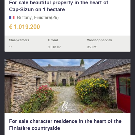
For sale beautiful property in the heart of
Cap‑Sizun on 1 hectare
Brittany, Finistère(29)
€ 1.019.200
Slaapkamers
Grond
Woonoppervlak
11
9.918 m²
350 m²
For sale character residence in the heart of the
Finistère countryside