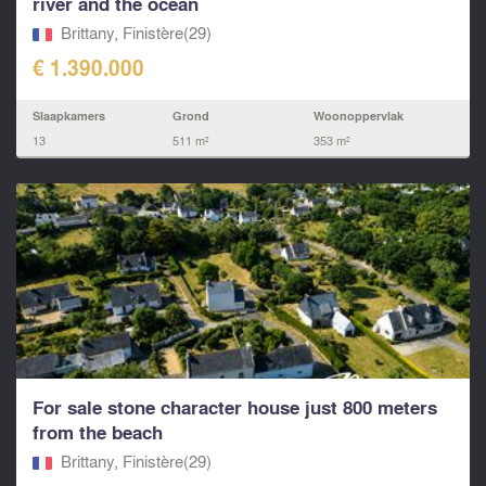
river and the ocean
Brittany, Finistère(29)
€ 1.390.000
Slaapkamers
Grond
Woonoppervlak
13
511 m²
353 m²
For sale stone character house just 800 meters
from the beach
Brittany, Finistère(29)