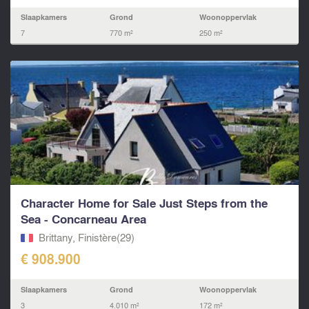
Slaapkamers
Grond
Woonoppervlak
7
770 m²
250 m²
Character Home for Sale Just Steps from the
Sea - Concarneau Area
Brittany, Finistère(29)
€ 908.900
Slaapkamers
Grond
Woonoppervlak
3
4.010 m²
172 m²