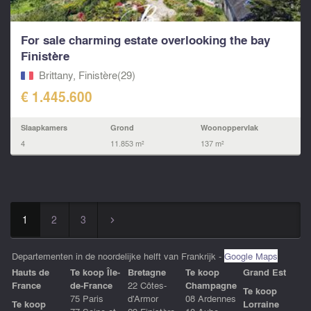
For sale charming estate overlooking the bay
Finistère
Brittany, Finistère(29)
€ 1.445.600
Slaapkamers
Grond
Woonoppervlak
4
11.853 m²
137 m²
1
2
3
▻
Departementen in de noordelijke helft van Frankrijk -
Google Maps
Hauts de
Te koop Île-
Bretagne
Te koop
Grand Est
France
de-France
22 Côtes-
Champagne
Te koop
75 Paris
d'Armor
08 Ardennes
Te koop
Lorraine