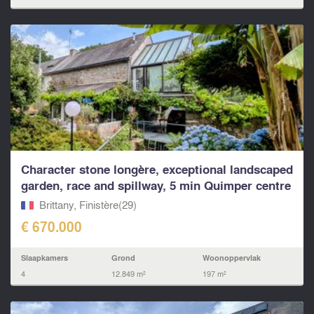
Character stone longère, exceptional landscaped
garden, race and spillway, 5 min Quimper centre
Brittany, Finistère(29)
€ 670.000
Slaapkamers
Grond
Woonoppervlak
4
12.849 m²
197 m²