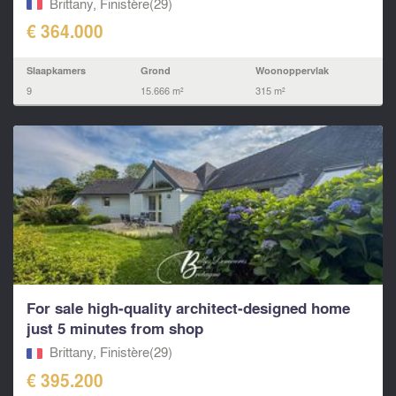
Brittany, Finistère(29)
€ 364.000
Slaapkamers
Grond
Woonoppervlak
9
15.666 m²
315 m²
For sale high‑quality architect‑designed home
just 5 minutes from shop
Brittany, Finistère(29)
€ 395.200