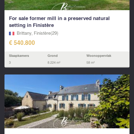
For sale former mill in a preserved natural
setting in Finistère
Brittany, Finistère(29)
€ 540.800
Slaapkamers
Grond
Woonoppervlak
3
8.224 m²
58 m²