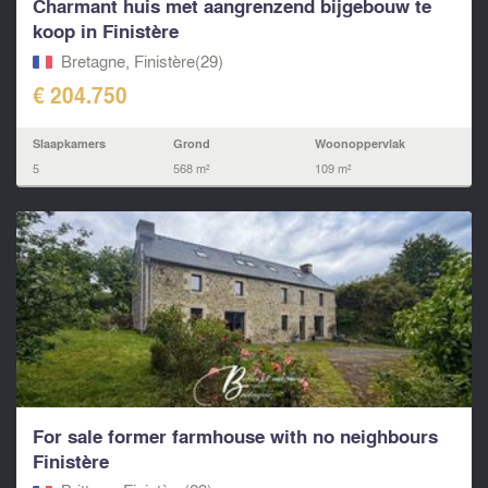
Charmant huis met aangrenzend bijgebouw te
koop in Finistère
Bretagne, Finistère(29)
€ 204.750
Slaapkamers
Grond
Woonoppervlak
5
568 m²
109 m²
For sale former farmhouse with no neighbours
Finistère