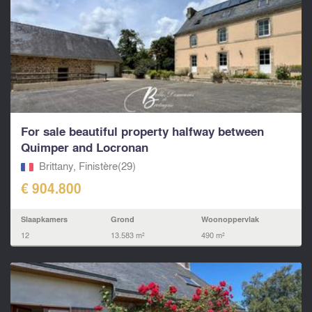
For sale beautiful property halfway between
Quimper and Locronan
Brittany, Finistère(29)
€ 904.800
Slaapkamers
Grond
Woonoppervlak
12
13.583 m²
490 m²