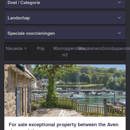
Doel / Categorie

Landschap

Speciale voorzieningen

Nieuwste
Prijs
Woonoppervlakte
Slaapkamers
Grondoppervla
m2
For sale exceptional property between the Aven