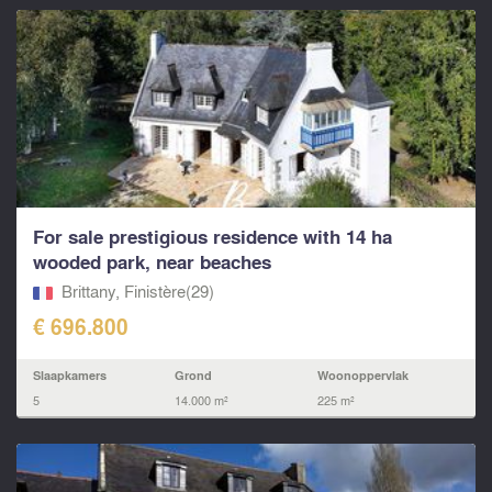
For sale prestigious residence with 14 ha
wooded park, near beaches
Brittany, Finistère(29)
€ 696.800
Slaapkamers
Grond
Woonoppervlak
5
14.000 m²
225 m²