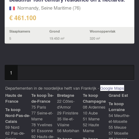
Normandy, Seine Maritime (76)
€ 461.100
Slaapkamers
Grond
Woonoppervlak
5
19.450 m²
320 m²
1
Departementen in de noordelijke helft van Frankrijk -
Google Maps
Hauts de
Te koop Île-
Bretagne
Te koop
Grand Est
France
de-France
22 Côtes-
Champagne
Te koop
75 Paris
d'Armor
08 Ardennes
Te koop
Lorraine
77 Seine-et-
29 Finistère
10 Aube
Nord-Pas-de-
54 Meurthe-
Marne
35 Ille-et-
51 Marne
Calais
et-Moselle
78 Yvelines
Vilaine
52 Haute
59 Nord
55 Meuse
91 Essonne
56 Morbihan
Marne
62 Pas-de-
57 Moselle
92 Hauts-de-
Calais
Te koop
Te koop
88 Vosges