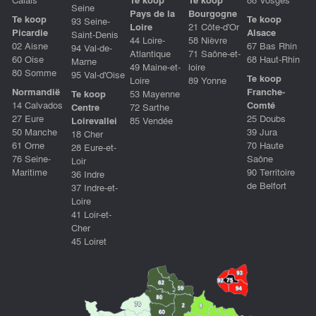
Seine
Pays de la
Bourgogne
Te koop
Te koop
93 Seine-
Loire
21 Côte-d'Or
Picardie
Alsace
Saint-Denis
44 Loire-
58 Nièvre
02 Aisne
67 Bas Rhin
94 Val-de-
Atlantique
71 Saône-et-
60 Oise
68 Haut-Rhin
Marne
49 Maine-et-
loire
80 Somme
95 Val-d'Oise
Te koop
Loire
89 Yonne
Normandië
Franche-
Te koop
53 Mayenne
14 Calvados
Comté
Centre
72 Sarthe
27 Eure
25 Doubs
Loirevallei
85 Vendée
50 Manche
39 Jura
18 Cher
61 Orne
70 Haute
28 Eure-et-
76 Seine-
Saône
Loir
Maritime
90 Territoire
36 Indre
de Belfort
37 Indre-et-
Loire
41 Loir-et-
Cher
45 Loiret