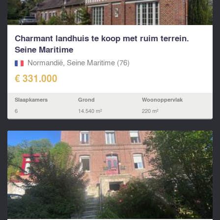
Charmant landhuis te koop met ruim terrein.
Seine Maritime
Normandië, Seine Maritime (76)
€ 331.000
Slaapkamers
Grond
Woonoppervlak
6
14.540 m²
220 m²