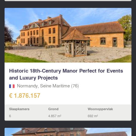
Historic 18th-Century Manor Perfect for Events
and Luxury Projects
Normandy, Seine Maritime (76)
€ 1.876.157
Slaapkamers
Grond
Woonoppervlak
6
4.857 m²
692 m²