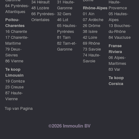
34 Hérault
31 Haute-
Haute-
64 Pyrénées-
48 Lozère
Garonne
Rhône-Alpes
Provemce
Atlantiques
66 Pyrénées-
32 Gers
01 Ain
05 Hautes-
Poitou-
Orientales
46 Lot
07 Ardèche
Alpes
Charentes
65 Hautes-
26 Drôme
13 Bouches-
16 Charente
Pyrénées
38 Isère
du-Rhône
17 Charente-
81 Tarn
42 Loire
84 Vaucluse
Maritime
82 Tarn-et-
69 Rhône
Franse
79 Deux-
Garonne
73 Savoie
Riviera
Sèvres
74 Haute-
06 Alpes-
86 Vienne
Savoie
Maritimes
Te koop
83 Var
Limousin
Te koop
19 Corrèze
Corsica
23 Creuse
87 Haute-
Vienne
Top van Pagina
©2026 Immoulin BV