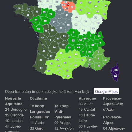
Departementen in de zuidelijke helft van Frankrijk -
Google Maps
Nouvelle
Occitaine
Auvergne
Provence-
Aquitaine
03 Allier
Alpes-Côte
Te koop
Te koop
24 Dordogne
15 Cantal
d'Azur
Languedoc
Midi-
33 Gironde
43 Haute-
Roussillon
Pyrénées
Provence-
40 Landes
Loire
11 Aude
09 Ariège
Alpes
47 Lot-et-
63 Puy-de-
30 Gard
12 Aveyron
04 Alpes-de-
Garonne
Dôme