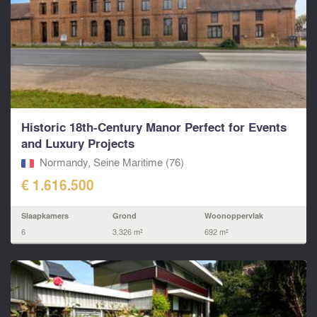
Historic 18th-Century Manor Perfect for Events
and Luxury Projects
Normandy, Seine Maritime (76)
€ 1.616.500
Slaapkamers
Grond
Woonoppervlak
6
3.326 m²
692 m²