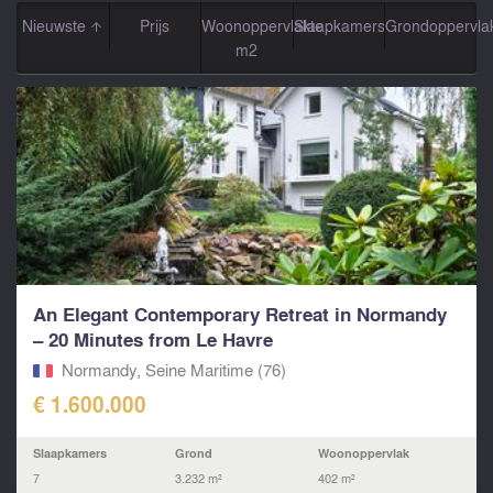
Nieuwste
Prijs
Woonoppervlakte
Slaapkamers
Grondoppervla
m2
An Elegant Contemporary Retreat in Normandy
– 20 Minutes from Le Havre
Normandy, Seine Maritime (76)
€ 1.600.000
Slaapkamers
Grond
Woonoppervlak
7
3.232 m²
402 m²