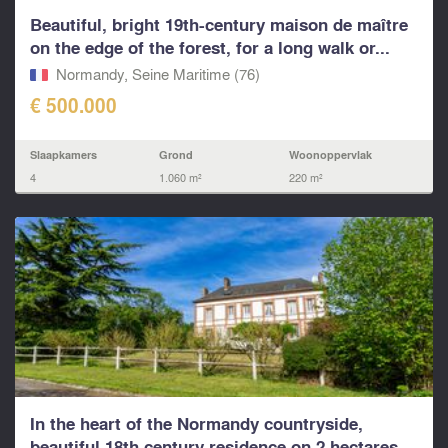
Beautiful, bright 19th-century maison de maître
on the edge of the forest, for a long walk or...
Normandy, Seine Maritime (76)
€ 500.000
Slaapkamers
Grond
Woonoppervlak
4
1.060 m²
220 m²
In the heart of the Normandy countryside,
beautiful 18th century residence on 2 hectares.