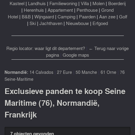
Kasteel
|
Landhuis
|
Familiewoning
|
Villa
|
Molen
|
Boerderij
|
Herenhuis
|
Appartement
|
Penthouse
|
Grond
Hotel
|
B&B
|
Wijngaard
|
Camping
|
Paarden
|
Aan zee
|
Golf
|
Ski
|
Jachthaven
|
Nieuwbouw
|
Erfgoed
Regio locator: waar ligt dit departement?
|
← Terug naar vorige
pagina
|
Google maps
|
|
|
|
Normandië:
14 Calvados
27 Eure
50 Manche
61 Orne
76
Seine-Maritime
Exclusieve panden te koop Seine
Maritime (76), Normandië,
Frankrijk
7 objecten gevonden