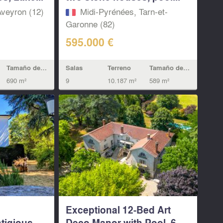
Aveyron (12)
Midi-Pyrénées, Tarn-et-
Garonne (82)
595.000 €
Tamaño de la vivienda
Salas
Terreno
Tamaño de la vivienda
690 m²
9
10.187 m²
589 m²
Exceptional 12-Bed Art
igious...
Deco Manor with Pool, 6