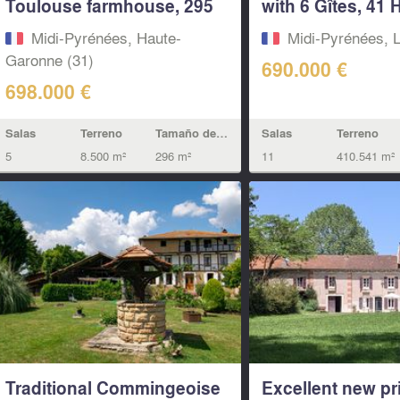
Toulouse farmhouse, 295
with 6 Gîtes, 41 
m² of living...
&...
Midi-Pyrénées, Haute-
Midi-Pyrénées, L
Garonne (31)
690.000 €
698.000 €
Salas
Terreno
Salas
Terreno
Tamaño de la vivienda
11
410.541 m²
5
8.500 m²
296 m²
Traditional Commingeoise
Excellent new pri