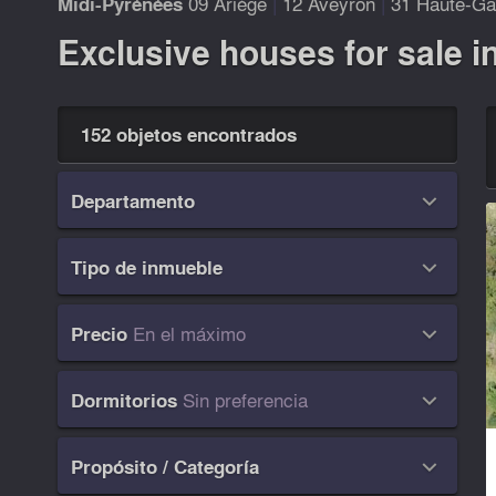
09 Ariège
|
12 Aveyron
|
31 Haute-Ga
Midi-Pyrénées
Exclusive houses for sale i
152 objetos encontrados
Departamento

Tipo de inmueble

En el máximo
Precio

Sin preferencia
Dormitorios

Propósito / Categoría
