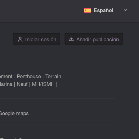
Español

Iniciar sesión
Añadir publicación
👤

ement
|
Penthouse
|
Terrain
arina
|
Neuf
|
MH/ISMH
|
Google maps