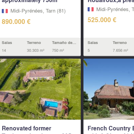
with...
Midi-Pyrénées, T
Midi-Pyrénées, Tarn (81)
525.000 €
890.000 €
Salas
Terreno
Tamaño de la vivienda
Salas
Terreno
14
30.303 m²
750 m²
5
7.656 m²
Renovated former
French Country 