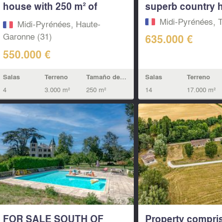
house with 250 m² of
superb country h
living...
Midi-Pyrénées, T
Midi-Pyrénées, Haute-
Garonne (31)
635.000 €
550.000 €
Salas
Terreno
Salas
Terreno
Tamaño de la vivienda
14
17.000 m²
4
3.000 m²
250 m²
FOR SALE SOUTH OF
Property compri