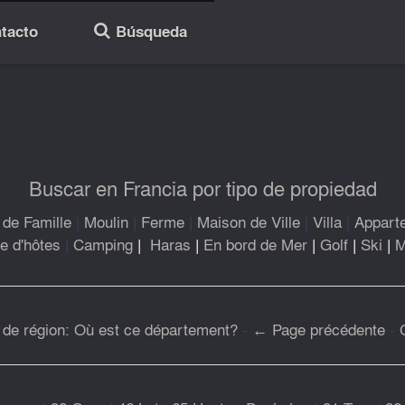
tacto
Búsqueda
🔎
Buscar en Francia por tipo de propiedad
de Famille
|
Moulin
|
Ferme
|
Maison de Ville
|
Villa
|
Appart
 d'hôtes
|
Camping
|
Haras
|
En bord de Mer
|
Golf
|
Ski
|
M
 de région: Où est ce département?
-
← Page précédente
-