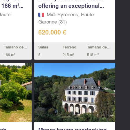
166 m²...
offering an exceptional...
Haute-
Midi-Pyrénées, Haute-
Garonne (31)
620.000 €
Tamaño de la vivienda
Salas
Terreno
Tamaño de la vivienda
166 m²
5
215 m²
518 m²
nch
Manor house overlooking