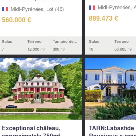
guest...
Midi-Pyrénées, 
Midi-Pyrénées, Lot (46)
889.473 €
560.000 €
Salas
Terreno
Tamaño de la vivienda
Salas
Terreno
7
12.000 m²
380 m²
10
68.685 m²
Exceptional château,
TARN:Labastide
approximately 750m²
Rouairoux,a prest