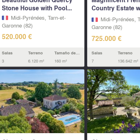
Stone House with Pool...
Country Estate w
House...
Midi-Pyrénées, Tarn-et-
Midi-Pyrénées, T
Garonne (82)
Garonne (82)
520.000 €
725.000 €
Salas
Terreno
Tamaño de la vivienda
Salas
Terreno
3
6.120 m²
160 m²
7
136.642 m²