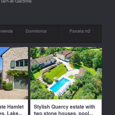
 Tarn-et-Garonne
ivienda
Dormitorios
Parcela m2
ate Hamlet
Stylish Quercy estate with
s, Lake...
two stone houses, pool...