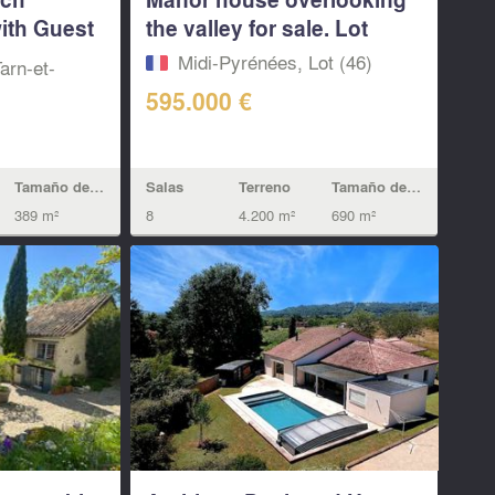
ith Guest
the valley for sale. Lot
Midi-Pyrénées, Lot (46)
arn-et-
595.000 €
Salas
Terreno
Tamaño de la vivienda
Tamaño de la vivienda
8
4.200 m²
690 m²
389 m²