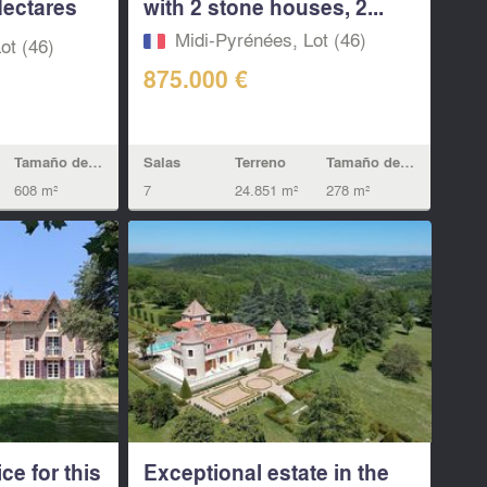
Hectares
with 2 stone houses, 2...
Midi-Pyrénées, Lot (46)
ot (46)
875.000 €
Tamaño de la vivienda
Salas
Terreno
Tamaño de la vivienda
608 m²
7
24.851 m²
278 m²
ce for this
Exceptional estate in the