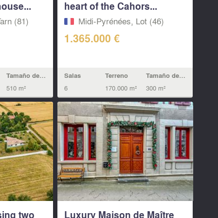
ouse...
heart of the Cahors...
arn (81)
Midi-Pyrénées, Lot (46)
1.365.000 €
Tamaño de la vivienda
Salas
Terreno
Tamaño de la vivienda
510 m²
6
170.000 m²
300 m²
sing two
Luxury Maison de Maître