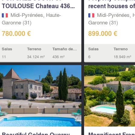
TOULOUSE Chateau 436...
recent houses of 
Midi-Pyrénées, Haute-
Midi-Pyrénées, 
Garonne (31)
Garonne (31)
780.000 €
899.000 €
Salas
Terreno
Tamaño de la vivienda
Salas
Terreno
11
34.124 m²
436 m²
6
18.949 m²
Beautiful Golden Quercy
Magnificent Fre