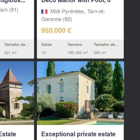
Gîtes &...
arn (81)
Midi-Pyrénées, Tarn-et-
Garonne (82)
950.000 €
Tamaño de la vivienda
Salas
Terreno
Tamaño de la vivienda
321 m²
12
182.402 m²
580 m²
Estate
Exceptional private estate