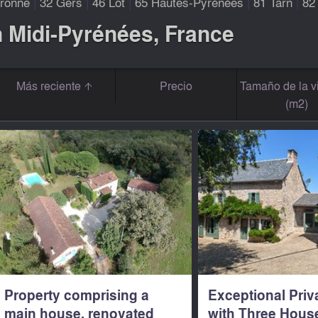
ronne
|
32 Gers
|
46 Lot
|
65 Hautes-Pyrénées
|
81 Tarn
|
82
n Midi-Pyrénées, France
Más reciente
Precio
Tamaño de la v
(m2)
Property comprising a
Exceptional Priv
main house, renovated
with Three House