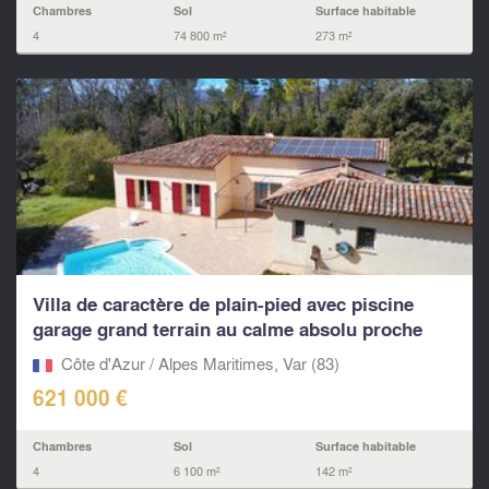
Chambres
Sol
Surface habitable
4
74 800 m²
273 m²
Villa de caractère de plain-pied avec piscine
garage grand terrain au calme absolu proche
village
Côte d'Azur / Alpes Maritimes, Var (83)
621 000 €
Chambres
Sol
Surface habitable
4
6 100 m²
142 m²