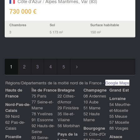
Côte d'Azur / Alpes Maritimes, Var (83)
730 000 €
Chambres
Sol
Surface habitable
3
5 173 m²
150 m²
1
2
3
4
5
▻
Régions/Départements de la moitié nord de la France -
Google Maps
Hauts de
ÎIe de France
Bretagne
Champagne
Grand Est
France
75 Paris
22 Côtes-
08 Ardennes
Lorraine
77 Seine-et-
d'Armor
10 Aube
Nord-Pas-de-
54 Meurthe-
Marne
29 Finistère
51 Marne
Calais
et-Moselle
78 Yvelines
35 Ille-et-
52 Haute
59 Nord
55 Meuse
91 Essonne
Vilaine
Marne
62 Pas-de-
57 Moselle
92 Hauts-de-
56 Morbihan
Calais
Bourgogne
88 Vosges
Seine
Pays de la
21 Côte-d'Or
Picardie
Alsace
93 Seine-
Loire
58 Nièvre