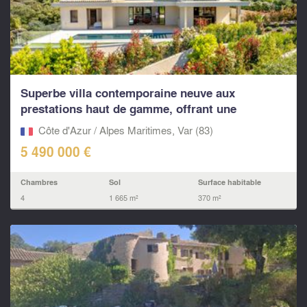
Superbe villa contemporaine neuve aux
prestations haut de gamme, offrant une
magnifique vue mer
Côte d'Azur / Alpes Maritimes, Var (83)
5 490 000 €
Chambres
Sol
Surface habitable
4
1 665 m²
370 m²