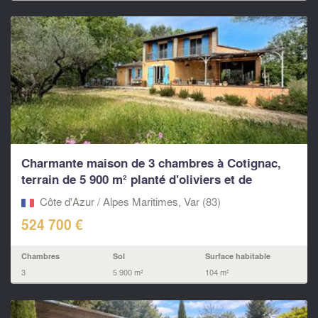
Charmante maison de 3 chambres à Cotignac,
terrain de 5 900 m² planté d'oliviers et de
vignes...
Côte d'Azur / Alpes Maritimes, Var (83)
524 700 €
Chambres
Sol
Surface habitable
3
5 900 m²
104 m²