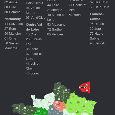
02 Aisne
67 Bas Rhin
Saint-Denis
44 Loire-
71 Saône-et-
60 Oise
68 Haut-Rhin
94 Val-de-
Atlantique
loire
80 Somme
Marne
Franche-
49 Maine-et-
89 Yonne
95 Val-d'Oise
Normandy
Comté
Loire
14 Calvados
25 Doubs
Centre Val
53 Mayenne
27 Eure
39 Jura
de Loire
72 Sarthe
50 Manche
70 Haute
18 Cher
85 Vendée
61 Orne
Saône
28 Eure-et-
76 Seine-
90 Belfort
Loir
Maritime
36 Indre
37 Indre-et-
Loire
41 Loir-et-
Cher
45 Loiret