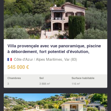
Villa provençale avec vue panoramique, piscine
à débordement, fort potentiel d'évolution,
proche...
Côte d'Azur / Alpes Maritimes, Var (83)
545 000 €
Chambres
Sol
Surface habitable
3
3 888 m²
116 m²