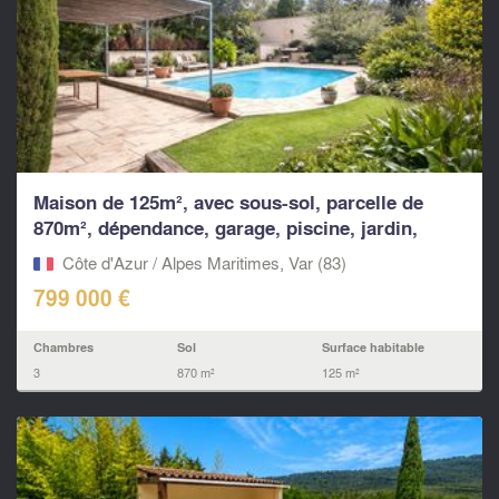
Maison de 125m², avec sous-sol, parcelle de
870m², dépendance, garage, piscine, jardin,
Petit...
Côte d'Azur / Alpes Maritimes, Var (83)
799 000 €
Chambres
Sol
Surface habitable
3
870 m²
125 m²