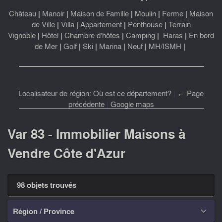
Château
|
Manoir
|
Maison de Famille
|
Moulin
|
Ferme
|
Maison
de Ville
|
Villa
|
Appartement
|
Penthouse
|
Terrain
Vignoble
|
Hôtel
|
Chambre d'hôtes
|
Camping
|
Haras
|
En bord
de Mer
|
Golf
|
Ski
|
Marina
|
Neuf
|
MH/ISMH
|
Localisateur de région: Où est ce département?
|
← Page
précédente
|
Google maps
Var 83 - Immobilier Maisons à
Vendre Côte d'Azur
98 objets trouvés
Région / Province
