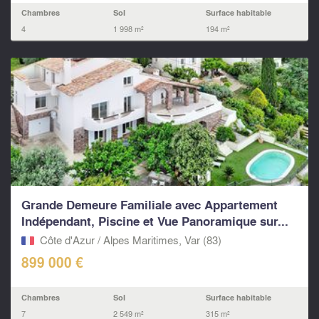
Chambres
Sol
Surface habitable
4
1 998 m²
194 m²
Grande Demeure Familiale avec Appartement
Indépendant, Piscine et Vue Panoramique sur...
Côte d'Azur / Alpes Maritimes, Var (83)
899 000 €
Chambres
Sol
Surface habitable
7
2 549 m²
315 m²