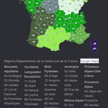
Régions/Départements de la moitié sud de la France -
Google Maps
Nouvelle-
Midi-
Auvergne
P
rovence-
Occitaine
Aquitaine
Pyrénées
03 Allier
Alpes-Côte
Languedoc
24 Dordogne
09 Ariège
15 Cantal
d'Azu
r
Roussillon
33 Gironde
12 Aveyron
43 Haute-
11 Aude
Provence-
40 Landes
31 Haute-
Loire
30 Gard
Alpes
47 Lot-et-
Garonne
63 Puy-de-
34 Hérault
04 Alpes-de-
Garonne
32 Gers
Dôme
48 Lozère
Haute-
64 Pyrénées-
46 Lot
66 Pyrénées-
Rhône-Alpes
Provence
Atlantiques
65 Hautes-
Orientales
01 Ain
05 Hautes-
Pyrénées