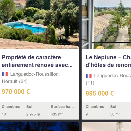
Propriété de caractère
Le Neptune – C
entièrement rénové avec...
d'hôtes de reno
vendre...
Languedoc-Roussillon,
Languedoc-Rouss
Hérault (34)
(11)
970 000 €
895 000 €
Chambres
Sol
Surface habitable
Chambres
Sol
10
2 975 m²
435 m²
9
50 m²