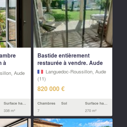
hambre
Bastide entièrement
m à
restaurée à vendre. Aude
Languedoc-Roussillon, Aude
illon, Aude
(11)
820 000 €
Chambres
Sol
Surface habitable
Surface habitable
7
270 m²
338 m²