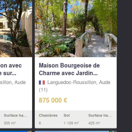
ion avec
Maison Bourgeoise de
sur...
Charme avec Jardin...
illon, Aude
Languedoc-Roussillon, Aude
(11)
875 000 €
Surface habitable
Chambres
Sol
Surface habitable
205 m²
6
1 129 m²
425 m²