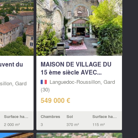
uvent du
MAISON DE VILLAGE DU
c
15 ème siècle AVEC...
Languedoc-Roussillon, Gard
illon, Gard
(30)
549 000 €
Chambres
Sol
Surface habitable
Surface habitable
3
370 m²
115 m²
2 000 m²