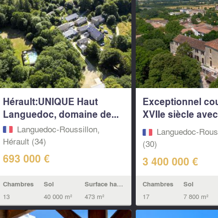
Hérault:UNIQUE Haut
Exceptionnel co
Languedoc, domaine de...
XVIIe siècle ave
chapelle...
Languedoc-Roussillon,
Languedoc-Rouss
Hérault (34)
(30)
693 000 €
3 400 000 €
Chambres
Sol
Surface habitable
Chambres
Sol
13
40 000 m²
473 m²
17
7 800 m²