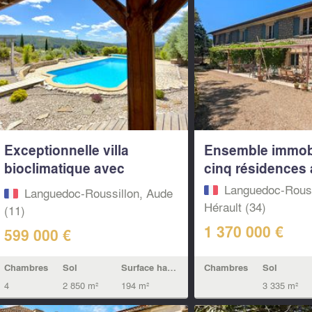
Exceptionnelle villa
Ensemble immobi
bioclimatique avec
cinq résidences a
piscine...
Languedoc-Rouss
Languedoc-Roussillon, Aude
Hérault (34)
(11)
1 370 000 €
599 000 €
Chambres
Sol
Chambres
Sol
Surface habitable
3 335 m²
4
2 850 m²
194 m²