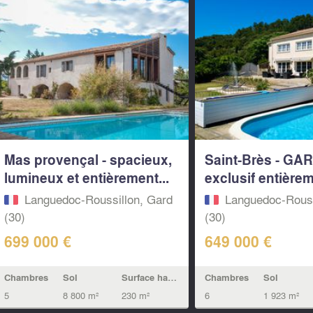
Mas provençal - spacieux,
Saint-Brès - GA
lumineux et entièrement...
exclusif entièrem
Languedoc-Roussillon, Gard
Languedoc-Rouss
(30)
(30)
699 000 €
649 000 €
Chambres
Sol
Surface habitable
Chambres
Sol
5
8 800 m²
230 m²
6
1 923 m²