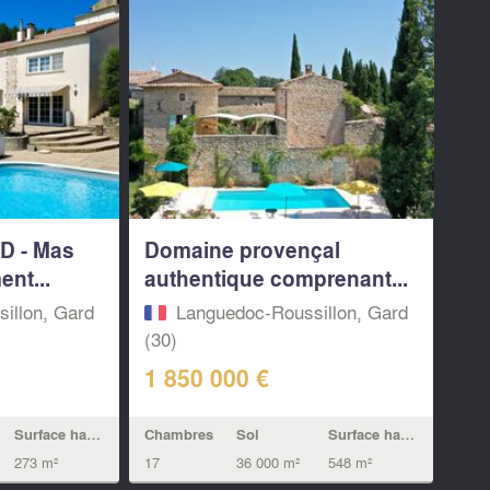
RD - Mas
Domaine provençal
ent...
authentique comprenant...
illon, Gard
Languedoc-Roussillon, Gard
(30)
1 850 000 €
Surface habitable
Chambres
Sol
Surface habitable
273 m²
17
36 000 m²
548 m²