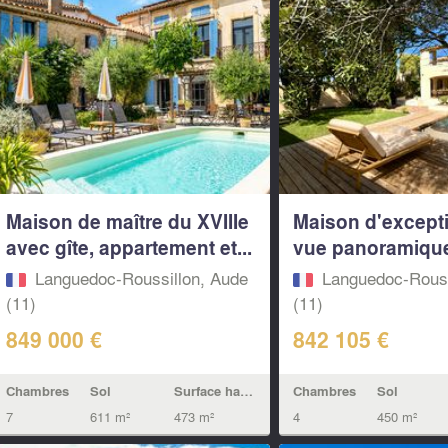
Maison de maître du XVIIIe
Maison d'except
avec gîte, appartement et...
vue panoramique 
Languedoc-Roussillon, Aude
Languedoc-Rouss
(11)
(11)
849 000 €
842 105 €
Chambres
Sol
Surface habitable
Chambres
Sol
7
611 m²
473 m²
4
450 m²