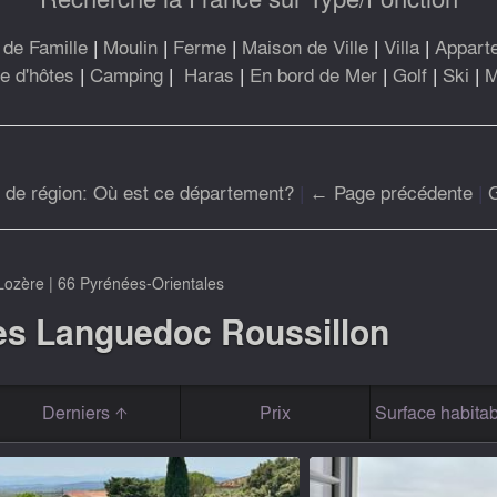
de Famille
|
Moulin
|
Ferme
|
Maison de Ville
|
Villa
|
Appart
 d'hôtes
|
Camping
|
Haras
|
En bord de Mer
|
Golf
|
Ski
|
M
r de région: Où est ce département?
|
← Page précédente
|
Lozère
|
66 Pyrénées-Orientales
es Languedoc Roussillon
Derniers
Prix
Surface habitab