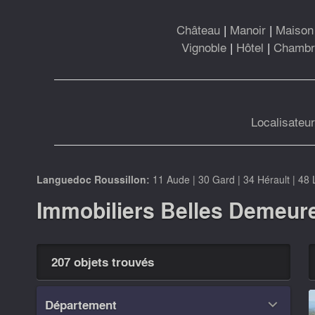
Château
|
Manoir
|
Maison 
Vignoble
|
Hôtel
|
Chambre
Localisateu
Languedoc Roussillon:
11 Aude
|
30 Gard
|
34 Hérault
|
48 
Immobiliers Belles Demeur
207 objets trouvés
Département
