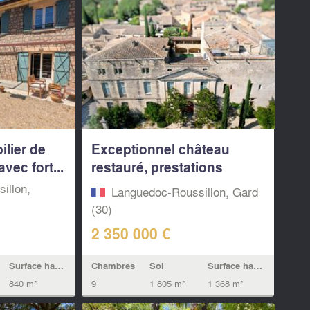
lier de
Exceptionnel château
vec fort...
restauré, prestations
haut...
illon,
Languedoc-Roussillon, Gard
(30)
2 350 000 €
Surface habitable
Chambres
Sol
Surface habitable
840 m²
9
1 805 m²
1 368 m²