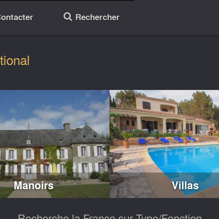
ontacter
Rechercher
🔎
tional
Manoirs
Villas
Recherche la France sur Type/Fonction