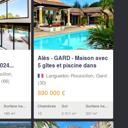
Alès - GARD - Maison avec
24...
5 gîtes et piscine dans
un...
illon,
Languedoc-Roussillon, Gard
 (66)
(30)
890 000 €
Surface habitable
Chambres
Sol
Surface habitable
160 m²
10
2 511 m²
337 m²