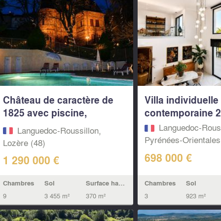
Château de caractère de
Villa individuelle
1825 avec piscine,
contemporaine 20
espace...
Languedoc-Rouss
Languedoc-Roussillon,
Pyrénées-Orientales
Lozère (48)
698 000 €
1 290 000 €
Chambres
Sol
Chambres
Sol
Surface habitable
3
923 m²
9
3 455 m²
370 m²