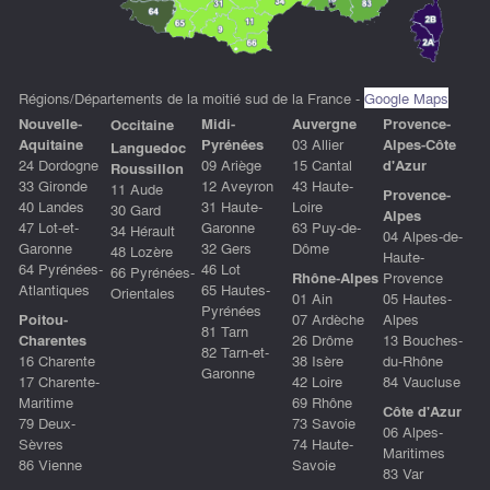
Régions/Départements de la moitié sud de la France -
Google Maps
Nouvelle-
Midi-
Auvergne
P
rovence-
Occitaine
Aquitaine
Pyrénées
03 Allier
Alpes-Côte
Languedoc
24 Dordogne
09 Ariège
15 Cantal
d'Azu
r
Roussillon
33 Gironde
12 Aveyron
43 Haute-
11 Aude
Provence-
40 Landes
31 Haute-
Loire
30 Gard
Alpes
47 Lot-et-
Garonne
63 Puy-de-
34 Hérault
04 Alpes-de-
Garonne
32 Gers
Dôme
48 Lozère
Haute-
64 Pyrénées-
46 Lot
66 Pyrénées-
Rhône-Alpes
Provence
Atlantiques
65 Hautes-
Orientales
01 Ain
05 Hautes-
Pyrénées
Poitou-
07 Ardèche
Alpes
81 Tarn
Charentes
26 Drôme
13 Bouches-
82 Tarn-et-
16 Charente
38 Isère
du-Rhône
Garonne
17 Charente-
42 Loire
84 Vaucluse
Maritime
69 Rhône
Côte d'Azur
79 Deux-
73 Savoie
06 Alpes-
Sèvres
74 Haute-
Maritimes
86 Vienne
Savoie
83 Var