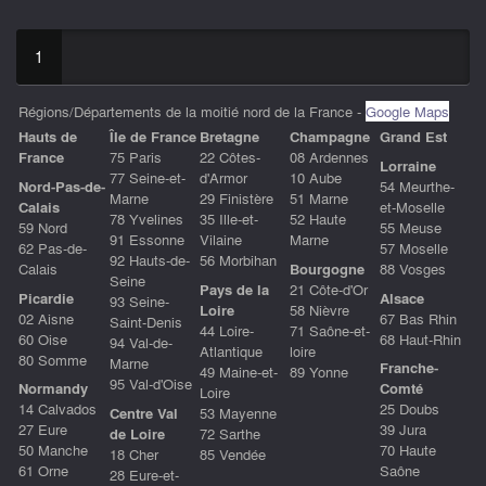
1
Régions/Départements de la moitié nord de la France -
Google Maps
Hauts de
ÎIe de France
Bretagne
Champagne
Grand Est
France
75 Paris
22 Côtes-
08 Ardennes
Lorraine
77 Seine-et-
d'Armor
10 Aube
Nord-Pas-de-
54 Meurthe-
Marne
29 Finistère
51 Marne
Calais
et-Moselle
78 Yvelines
35 Ille-et-
52 Haute
59 Nord
55 Meuse
91 Essonne
Vilaine
Marne
62 Pas-de-
57 Moselle
92 Hauts-de-
56 Morbihan
Calais
Bourgogne
88 Vosges
Seine
Pays de la
21 Côte-d'Or
Picardie
Alsace
93 Seine-
Loire
58 Nièvre
02 Aisne
67 Bas Rhin
Saint-Denis
44 Loire-
71 Saône-et-
60 Oise
68 Haut-Rhin
94 Val-de-
Atlantique
loire
80 Somme
Marne
Franche-
49 Maine-et-
89 Yonne
95 Val-d'Oise
Normandy
Comté
Loire
14 Calvados
25 Doubs
Centre Val
53 Mayenne
27 Eure
39 Jura
de Loire
72 Sarthe
50 Manche
70 Haute
18 Cher
85 Vendée
61 Orne
Saône
28 Eure-et-