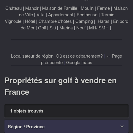
Château
|
Manoir
|
Maison de Famille
|
Moulin
|
Ferme
|
Maison
de Ville
|
Villa
|
Appartement
|
Penthouse
|
Terrain
Vignoble
|
Hôtel
|
Chambre d'hôtes
|
Camping
|
Haras
|
En bord
de Mer
|
Golf
|
Ski
|
Marina
|
Neuf
|
MH/ISMH
|
Localisateur de région: Où est ce département?
|
← Page
précédente
|
Google maps
Propriétés sur golf à vendre en
France
1 objets trouvés
Région / Province
