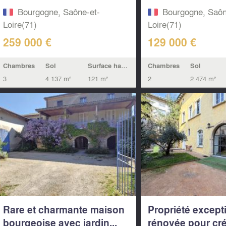
un...
environnement...
Bourgogne, Saône-et-
Bourgogne, Saôn
Loire(71)
Loire(71)
259 000 €
129 000 €
Chambres
Sol
Surface habitable
Chambres
Sol
3
4 137 m²
121 m²
2
2 474 m²
Rare et charmante maison
Propriété except
bourgeoise avec jardin...
rénovée pour cré