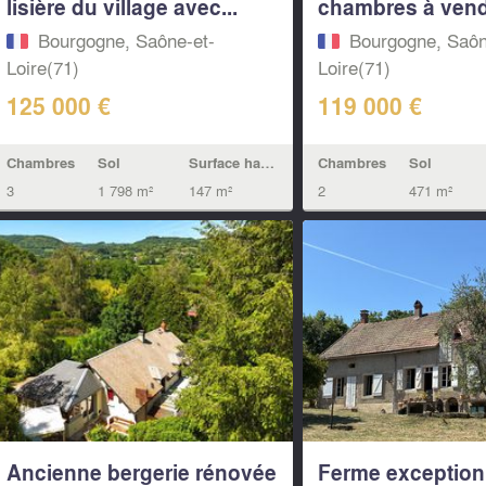
lisière du village avec...
chambres à vendr
Bourgogne, Saône-et-
Bourgogne, Saôn
Loire(71)
Loire(71)
125 000 €
119 000 €
Chambres
Sol
Surface habitable
Chambres
Sol
3
1 798 m²
147 m²
2
471 m²
Ancienne bergerie rénovée
Ferme exception