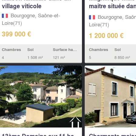
village viticole
maitre située da
village...
Bourgogne, Saône-et-
Bourgogne, Saôn
Loire(71)
Loire(71)
399 000 €
1 200 000 €
Chambres
Sol
Surface habitable
Chambres
Sol
4
1 508 m²
121 m²
5
8 850 m²
13ème Domaine sur 11 ha
Charmante mais