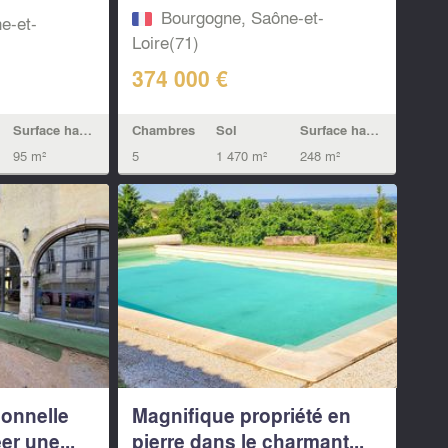
Bourgogne, Saône-et-
e-et-
Loire(71)
374 000 €
Chambres
Sol
Surface habitable
Surface habitable
5
1 470 m²
248 m²
95 m²
ionnelle
Magnifique propriété en
er une...
pierre dans le charmant...