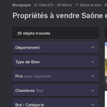
|
|
|
|
Bourgogne
21 Côte-d'Or
58 Nièvre
71 Saône-et-loire
8
Propriétés à vendre Saône e
20 objets trouvés
Département

Type de Bien

sans maximum
Prix

Tout
Chambres

But / Catégorie
