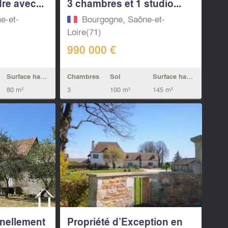
e avec...
3 chambres et 1 studio...
e-et-
Bourgogne, Saône-et-
Loire(71)
990 000 €
Surface habitable
Chambres
Sol
Surface habitable
80 m²
3
100 m²
145 m²
nellement
Propriété d’Exception en