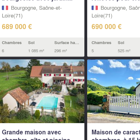
Bourgogne, Saône-et-
Bourgogne, Saôn
Loire(71)
Loire(71)
689 000 €
690 000 €
Chambres
Sol
Surface habitable
Chambres
Sol
6
1 085 m²
296 m²
5
525 m²
Grande maison avec
Maison de caract
chambre, gîte et piscine
chambres, à 15 