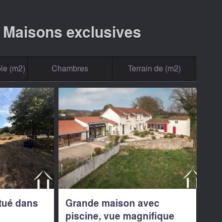
| Maisons exclusives
le (m2)
Chambres
Terrain de (m2)
itué dans
Grande maison avec
piscine, vue magnifique