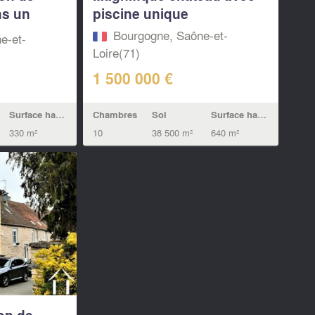
ns un
piscine unique
Bourgogne, Saône-et-
e-et-
Loire(71)
1 500 000 €
Chambres
Sol
Surface habitable
Surface habitable
10
38 500 m²
640 m²
330 m²
on de