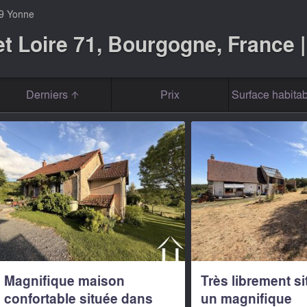
9 Yonne
t Loire 71, Bourgogne, France 
Derniers
Prix
Surface habitab
Magnifique maison
Très librement s
confortable située dans
un magnifique