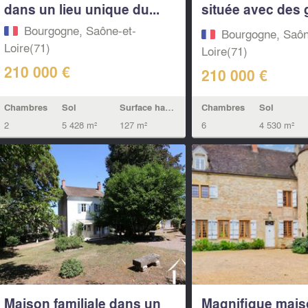
dans un lieu unique du...
située avec des
et...
Bourgogne, Saône-et-
Bourgogne, Saôn
Loire(71)
Loire(71)
210 000 €
210 000 €
Chambres
Sol
Surface habitable
Chambres
Sol
2
5 428 m²
127 m²
6
4 530 m²
Maison familiale dans un
Magnifique mais