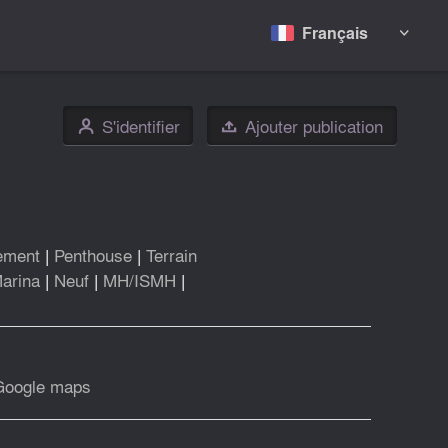
Français

S'identifier
Ajouter publication
👤

ement
|
Penthouse
|
Terrain
arina
|
Neuf
|
MH/ISMH
|
Google maps