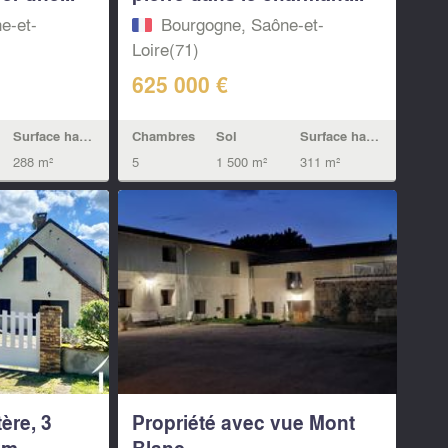
e-et-
Bourgogne, Saône-et-
Loire(71)
625 000 €
Surface habitable
Chambres
Sol
Surface habitable
288 m²
5
1 500 m²
311 m²
ère, 3
Propriété avec vue Mont
km
Blanc