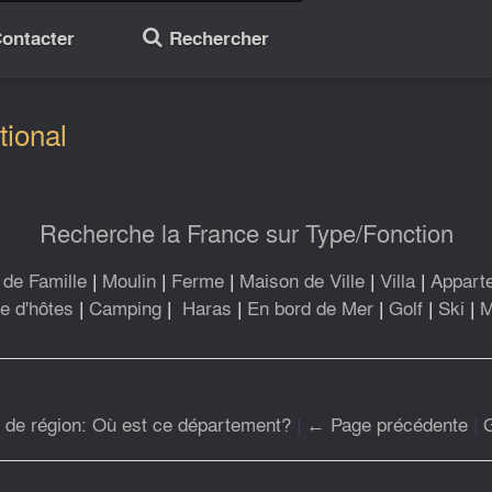
ontacter
Rechercher
🔎
tional
Recherche la France sur Type/Fonction
de Famille
|
Moulin
|
Ferme
|
Maison de Ville
|
Villa
|
Appart
 d'hôtes
|
Camping
|
Haras
|
En bord de Mer
|
Golf
|
Ski
|
M
r de région: Où est ce département?
|
← Page précédente
|