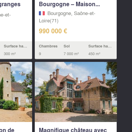
 granges
Bourgogne – Maison...
Bourgogne, Saône-et-
e-et-
Loire(71)
990 000 €
Chambres
Sol
Surface habitable
Surface habitable
9
7 000 m²
450 m²
300 m²
on de
Magnifique château avec