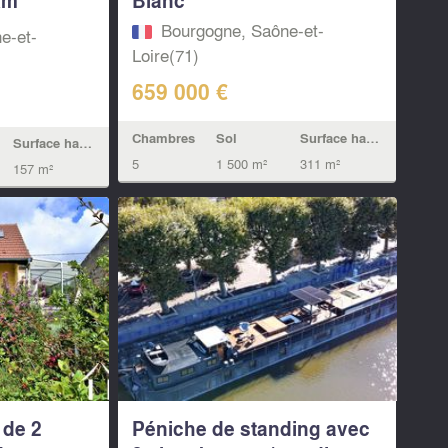
Bourgogne, Saône-et-
e-et-
Loire(71)
659 000 €
Chambres
Sol
Surface habitable
Surface habitable
5
1 500 m²
311 m²
157 m²
 de 2
Péniche de standing avec