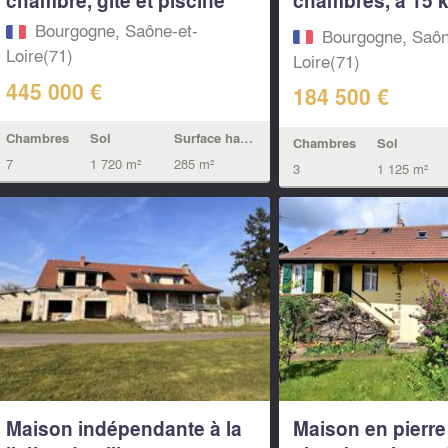
d'Autun
Bourgogne, Saône-et-
Bourgogne, Saôn
Loire(71)
Loire(71)
445 000 €
184 500 €
Chambres
Sol
Surface habitable
Chambres
Sol
7
1 720 m²
285 m²
3
1 125 m²
Maison indépendante à la
Maison en pierre