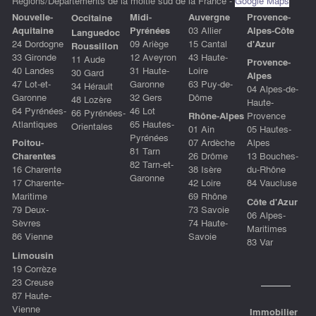
Régions/Départements de la moitié sud de la France -
Google Maps
Nouvelle-
Midi-
Auvergne
P
rovence-
Occitaine
Aquitaine
Pyrénées
03 Allier
Alpes-Côte
Languedoc
24 Dordogne
09 Ariège
15 Cantal
d'Azu
r
Roussillon
33 Gironde
12 Aveyron
43 Haute-
11 Aude
Provence-
40 Landes
31 Haute-
Loire
30 Gard
Alpes
47 Lot-et-
Garonne
63 Puy-de-
34 Hérault
04 Alpes-de-
Garonne
32 Gers
Dôme
48 Lozère
Haute-
64 Pyrénées-
46 Lot
66 Pyrénées-
Rhône-Alpes
Provence
Atlantiques
65 Hautes-
Orientales
01 Ain
05 Hautes-
Pyrénées
Poitou-
07 Ardèche
Alpes
81 Tarn
Charentes
26 Drôme
13 Bouches-
82 Tarn-et-
16 Charente
38 Isère
du-Rhône
Garonne
17 Charente-
42 Loire
84 Vaucluse
Maritime
69 Rhône
Côte d'Azur
79 Deux-
73 Savoie
06 Alpes-
Sèvres
74 Haute-
Maritimes
86 Vienne
Savoie
83 Var
Limousin
19 Corrèze
23 Creuse
87 Haute-
Vienne
Immobilier