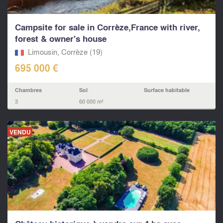
Campsite for sale in Corrèze,France with river,
forest & owner's house
Limousin, Corrèze (19)
695 000 €
Chambres
Sol
Surface habitable
3
60 000 m²
VENDU