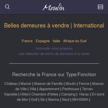
Belles demeures à vendre | International
France
-
Espagne
-
Italie
-
Afrique du Sud
Immoulin vous propose
une sélection de noms de domaine à la vente
Recherche la France sur Type/Fonction
Château
|
Manoir
|
Maison de Famille
|
Moulin
|
Ferme
|
Maison
de Ville
|
Villa
|
Appartement
|
Penthouse
|
Terrain
Vignoble
|
Hôtel
|
Chambre d'hôtes
|
Camping
|
Haras
|
En bord
de Mer
|
Golf
|
Ski
|
Marina
|
Neuf
|
MH/ISMH
|