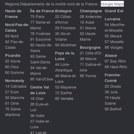
Régions/Départements de la moitié nord de la France -
Google Maps
Hauts de
ÎIe de France
Bretagne
Champagne
Grand Est
France
75 Paris
22 Côtes-
08 Ardennes
Lorraine
77 Seine-et-
d'Armor
10 Aube
Nord-Pas-de-
54 Meurthe-
Marne
29 Finistère
51 Marne
Calais
et-Moselle
78 Yvelines
35 Ille-et-
52 Haute
59 Nord
55 Meuse
91 Essonne
Vilaine
Marne
62 Pas-de-
57 Moselle
92 Hauts-de-
56 Morbihan
Calais
Bourgogne
88 Vosges
Seine
Pays de la
21 Côte-d'Or
Picardie
Alsace
93 Seine-
Loire
58 Nièvre
02 Aisne
67 Bas Rhin
Saint-Denis
44 Loire-
71 Saône-et-
60 Oise
68 Haut-Rhin
94 Val-de-
Atlantique
loire
80 Somme
Marne
Franche-
49 Maine-et-
89 Yonne
95 Val-d'Oise
Normandy
Comté
Loire
14 Calvados
25 Doubs
Centre Val
53 Mayenne
27 Eure
39 Jura
de Loire
72 Sarthe
50 Manche
70 Haute
18 Cher
85 Vendée
61 Orne
Saône
28 Eure-et-
76 Seine-
90 Belfort
Loir
Maritime
36 Indre
37 Indre-et-
Loire
41 Loir-et-