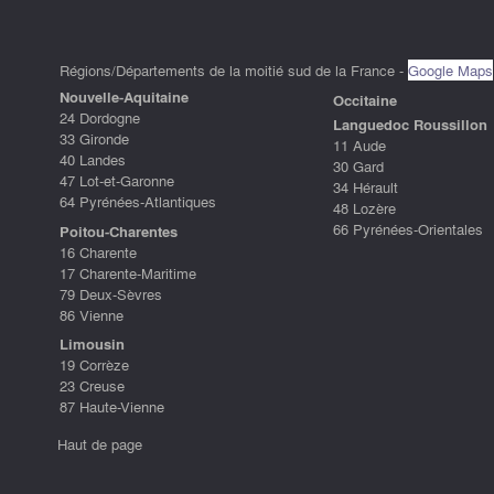
Régions/Départements de la moitié sud de la France -
Google Maps
Nouvelle-Aquitaine
Occitaine
24 Dordogne
Languedoc Roussillon
33 Gironde
11 Aude
40 Landes
30 Gard
47 Lot-et-Garonne
34 Hérault
64 Pyrénées-Atlantiques
48 Lozère
66 Pyrénées-Orientales
Poitou-Charentes
16 Charente
17 Charente-Maritime
79 Deux-Sèvres
86 Vienne
Limousin
19 Corrèze
23 Creuse
87 Haute-Vienne
Haut de page