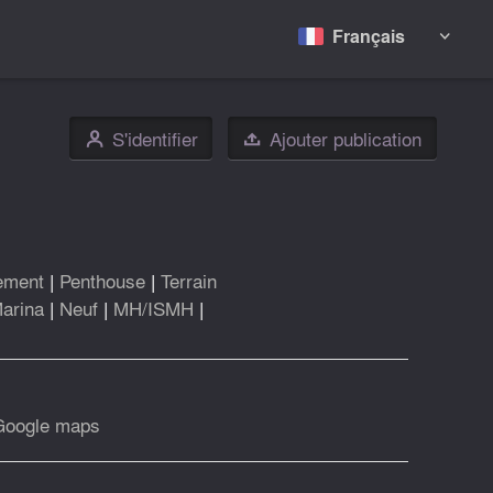
Français

S'identifier
Ajouter publication
👤

ement
|
Penthouse
|
Terrain
arina
|
Neuf
|
MH/ISMH
|
Google maps