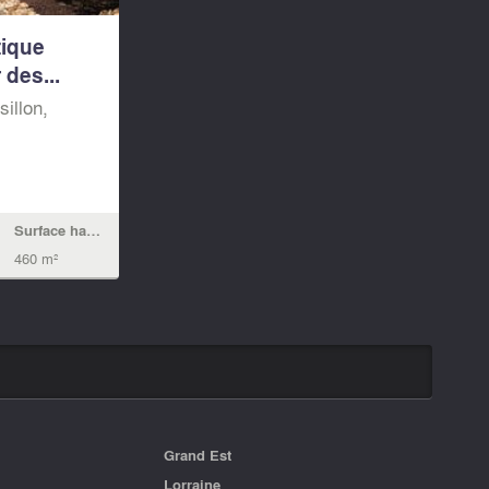
tique
 des...
illon,
Surface habitable
460 m²
Grand Est
Lorraine