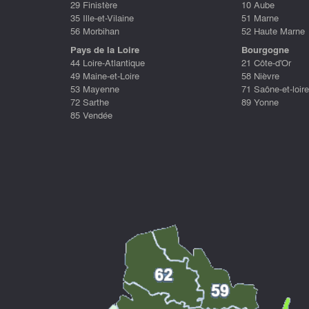
29 Finistère
10 Aube
35 Ille-et-Vilaine
51 Marne
56 Morbihan
52 Haute Marne
Pays de la Loire
Bourgogne
44 Loire-Atlantique
21 Côte-d'Or
49 Maine-et-Loire
58 Nièvre
53 Mayenne
71 Saône-et-loire
72 Sarthe
89 Yonne
85 Vendée