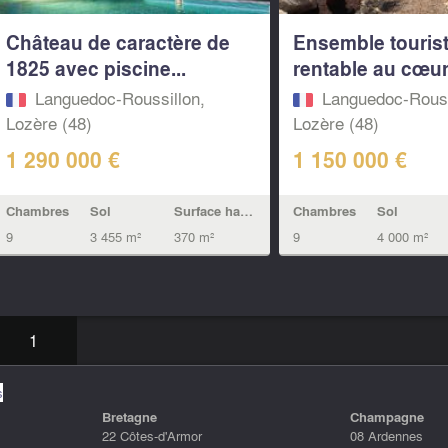
Château de caractère de
Ensemble touris
1825 avec piscine...
rentable au cœur
Languedoc-Roussillon,
Languedoc-Rouss
Lozère (48)
Lozère (48)
1 290 000 €
1 150 000 €
Chambres
Sol
Surface habitable
Chambres
Sol
9
3 455 m²
370 m²
9
4 000 m²
1
s
Bretagne
Champagne
22 Côtes-d'Armor
08 Ardennes