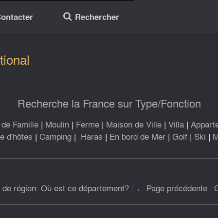
ontacter
Rechercher
🔎
tional
Recherche la France sur Type/Fonction
de Famille
|
Moulin
|
Ferme
|
Maison de Ville
|
Villa
|
Appart
 d'hôtes
|
Camping
|
Haras
|
En bord de Mer
|
Golf
|
Ski
|
M
r de région: Où est ce département?
|
← Page précédente
|