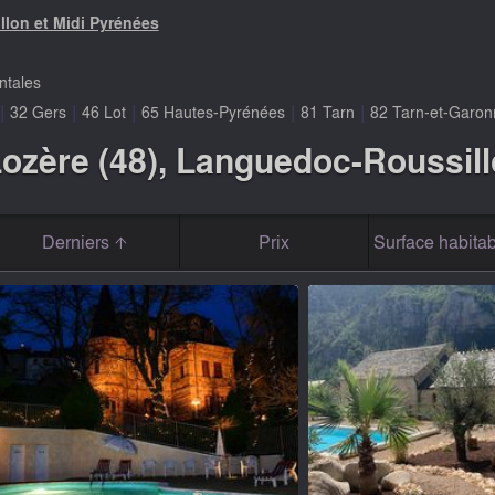
llon et Midi Pyrénées
ntales
|
|
|
|
|
32 Gers
46 Lot
65 Hautes-Pyrénées
81 Tarn
82 Tarn-et-Garon
ozère (48), Languedoc-Roussill
Derniers
Prix
Surface habitab