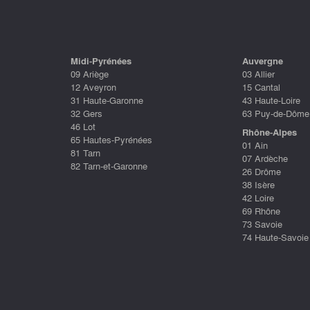
Midi-Pyrénées
Auvergne
09 Ariège
03 Allier
12 Aveyron
15 Cantal
31 Haute-Garonne
43 Haute-Loire
32 Gers
63 Puy-de-Dôme
46 Lot
Rhône-Alpes
65 Hautes-Pyrénées
01 Ain
81 Tarn
07 Ardèche
82 Tarn-et-Garonne
26 Drôme
38 Isère
42 Loire
69 Rhône
73 Savoie
74 Haute-Savoie