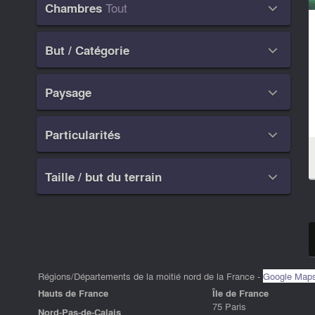
Tout
Chambres

But / Catégorie

Paysage

Particularités

Taille / but du terrain

Régions/Départements de la moitié nord de la France -
Google Map
Hauts de France
ÎIe de France
75 Paris
Nord-Pas-de-Calais