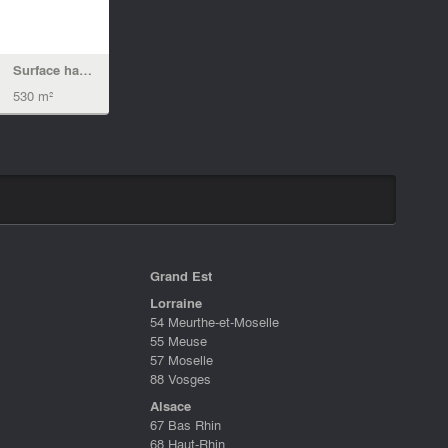
Surface habitable
530 m²
Grand Est
Lorraine
54 Meurthe-et-Moselle
55 Meuse
57 Moselle
88 Vosges
Alsace
67 Bas Rhin
68 Haut-Rhin