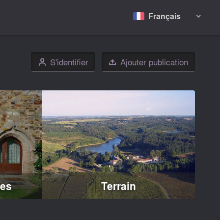
Français

S'identifier
Ajouter publication
👤

tes
Terrain