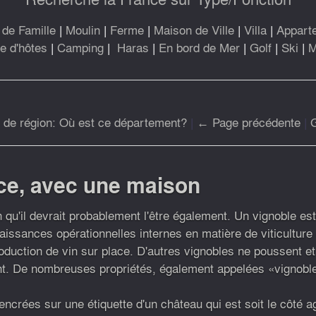
de Famille
|
Moulin
|
Ferme
|
Maison de Ville
|
Villa
|
Appart
 d'hôtes
|
Camping
|
Haras
|
En bord de Mer
|
Golf
|
Ski
|
M
r de région: Où est ce département?
|
← Page précédente
|
ce, avec une maison
qu'il devrait probablement l'être également. Un vignoble es
nnaissances opérationnelles internes en matière de viticulture
production de vin sur place. D'autres vignobles ne poussent et
rent. De nombreuses propriétés, également appelées «vignoble
encrées sur une étiquette d'un château qui est soit le côté a