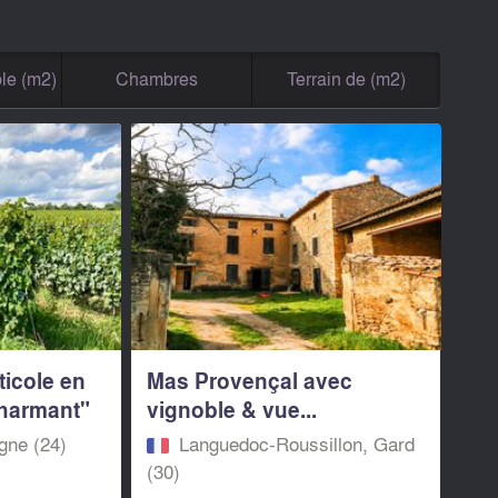
le (m2)
Chambres
Terrain de (m2)
icole en
Mas Provençal avec
charmant"
vignoble & vue...
gne (24)
Languedoc-Roussillon, Gard
(30)