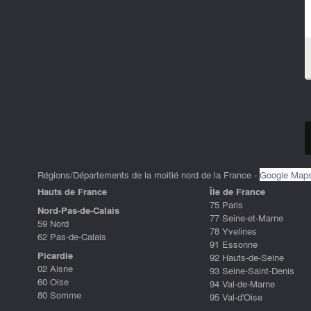
Régions/Départements de la moitié nord de la France -
Google Map
Hauts de France
ÎIe de France
75 Paris
Nord-Pas-de-Calais
77 Seine-et-Marne
59 Nord
78 Yvelines
62 Pas-de-Calais
91 Essonne
Picardie
92 Hauts-de-Seine
02 Aisne
93 Seine-Saint-Denis
60 Oise
94 Val-de-Marne
80 Somme
95 Val-d'Oise