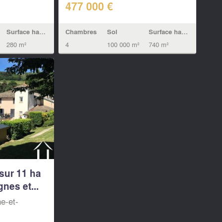
477 000 €
Surface habitable
Chambres
Sol
Surface habitable
280 m²
4
100 000 m²
740 m²
sur 11 ha
nes et...
e-et-