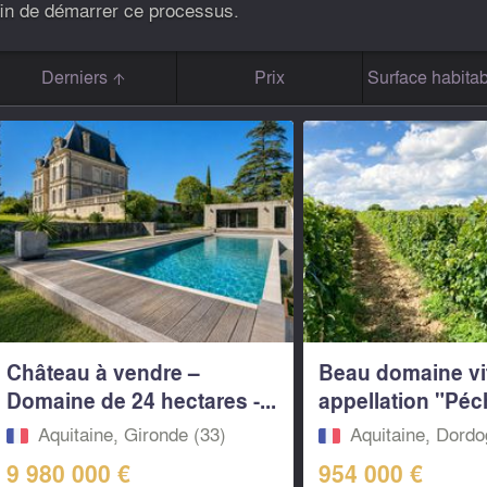
in de démarrer ce processus.
Derniers
Prix
Surface habitab
Château à vendre –
Beau domaine vit
Domaine de 24 hectares -...
appellation "Pé
Aquitaine, Gironde (33)
Aquitaine, Dordo
9 980 000 €
954 000 €