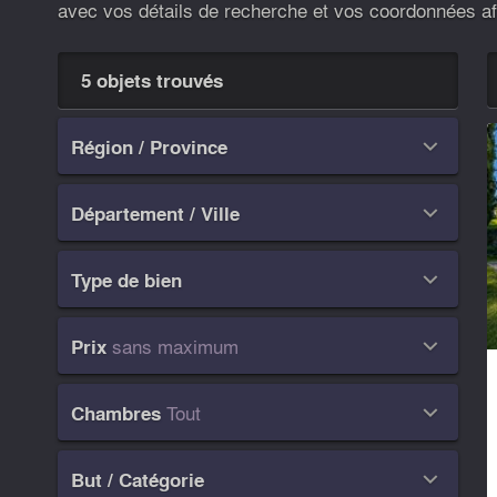
a
vec vos détails de recherche et vos coordonnées
af
5 objets trouvés
Région / Province

Département / Ville

Type de bien

sans maximum
Prix

Tout
Chambres

But / Catégorie
