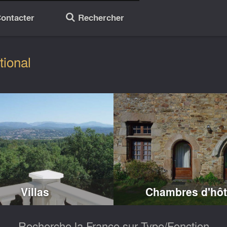
ontacter
Rechercher
🔎
tional
Villas
Chambres d'hô
Recherche la France sur Type/Fonction