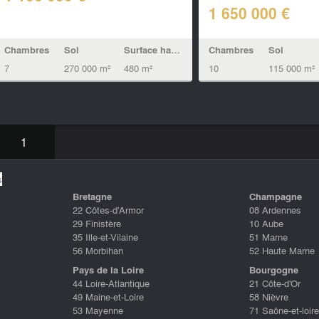
1 650 000 €
Chambres
Sol
Surface habitable
Chambres
Sol
7
270 000 m²
480 m²
10
115 000 m²
1
s
Bretagne
Champagne
22 Côtes-d'Armor
08 Ardennes
29 Finistère
10 Aube
35 Ille-et-Vilaine
51 Marne
56 Morbihan
52 Haute Marne
Pays de la Loire
Bourgogne
44 Loire-Atlantique
21 Côte-d'Or
49 Maine-et-Loire
58 Nièvre
53 Mayenne
71 Saône-et-loire