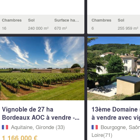
Chambres
Sol
Surface habitable
Chambres
Sol
16
240 000 m²
670 m²
6
255 959 m²
Vignoble de 27 ha
13ème Domaine 
Bordeaux AOC à vendre -...
à vendre avec vig
Aquitaine, Gironde (33)
Bourgogne, Saôn
Loire(71)
1 166 000 €