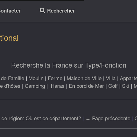
ontacter
Rechercher
🔎
tional
Recherche la France sur Type/Fonction
de Famille
|
Moulin
|
Ferme
|
Maison de Ville
|
Villa
|
Appart
 d'hôtes
|
Camping
|
Haras
|
En bord de Mer
|
Golf
|
Ski
|
M
r de région: Où est ce département?
|
← Page précédente
|