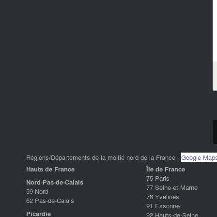
Régions/Départements de la moitié nord de la France -
Google Map
Hauts de France
ÎIe de France
75 Paris
Nord-Pas-de-Calais
77 Seine-et-Marne
59 Nord
78 Yvelines
62 Pas-de-Calais
91 Essonne
Picardie
92 Hauts-de-Seine