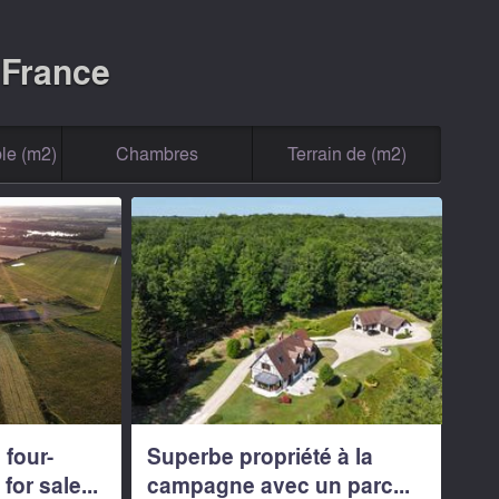
 France
le (m2)
Chambres
Terrain de (m2)
 four-
Superbe propriété à la
or sale...
campagne avec un parc...