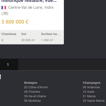
Centre-Val de Loire, Indre
(36)
3 600 000 €
Chambres
Sol
Surface habitable
9
23 523 m²
1 450 m²
1
s
Bretagne
Champagne
22 Côtes-d'Armor
08 Ardennes
29 Finistère
10 Aube
35 Ille-et-Vilaine
51 Marne
56 Morbihan
52 Haute Marne