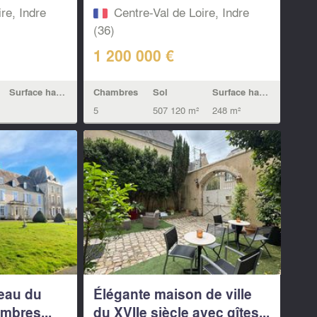
re, Indre
Centre-Val de Loire, Indre
(36)
1 200 000 €
Surface habitable
Chambres
Sol
Surface habitable
5
507 120 m²
248 m²
eau du
Élégante maison de ville
mbres...
du XVIIe siècle avec gîtes...