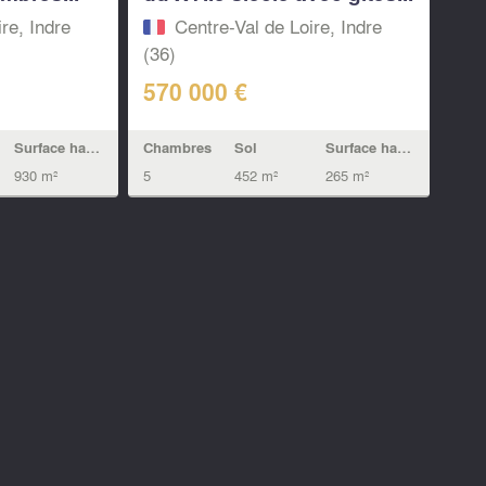
re, Indre
Centre-Val de Loire, Indre
(36)
570 000 €
Surface habitable
Chambres
Sol
Surface habitable
930 m²
5
452 m²
265 m²