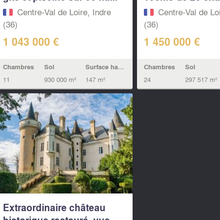
Centre-Val de Loire, Indre
Centre-Val de Loi
(36)
(36)
1 043 000 €
1 450 000 €
Chambres
Sol
Surface habitable
Chambres
Sol
11
930 000 m²
147 m²
24
297 517 m²
Extraordinaire château
historique restauré, vue...