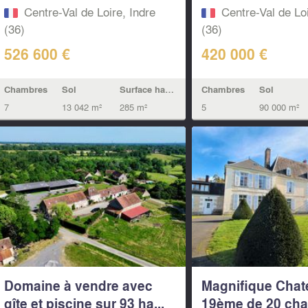
Centre-Val de Loire, Indre
Centre-Val de Loi
(36)
(36)
526 600 €
420 000 €
Chambres
Sol
Surface habitable
Chambres
Sol
7
13 042 m²
285 m²
5
90 000 m²
Domaine à vendre avec
Magnifique Chat
gîte et piscine sur 93 ha...
19ème de 20 cha