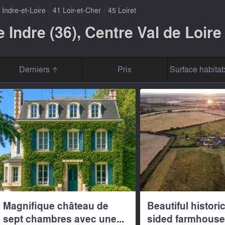
|
|
 Indre-et-Loire
41 Loir-et-Cher
45 Loiret
 Indre (36), Centre Val de Loire
Derniers
Prix
Surface habitab
Magnifique château de
Beautiful historic
sept chambres avec une...
sided farmhouse f