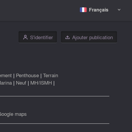
Français

S'identifier
Ajouter publication
👤

ement
|
Penthouse
|
Terrain
arina
|
Neuf
|
MH/ISMH
|
Google maps