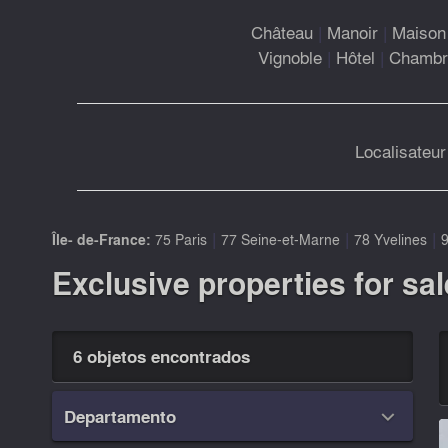
Château
|
Manoir
|
Maison 
Vignoble
|
Hôtel
|
Chambre
Localisateur
|
|
|
Île- de-France:
75 Paris
77 Seine-et-Marne
78 Yvelines
9
Exclusive properties for sal
6 objetos encontrados
Departamento
