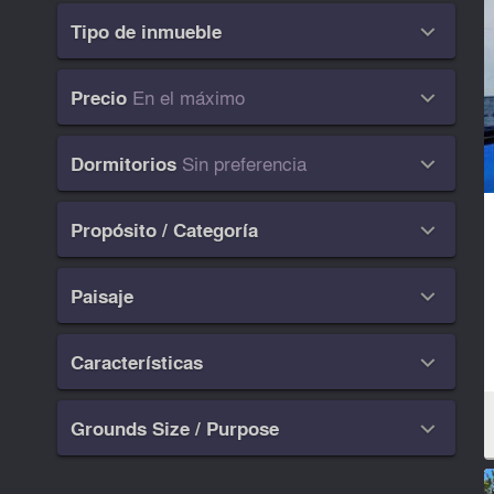
Tipo de inmueble

En el máximo
Precio

Sin preferencia
Dormitorios

Propósito / Categoría

Paisaje

Características

Grounds Size / Purpose
