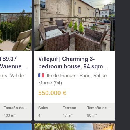
t 89.37
Villejuif | Charming 3-
Varenne...
bedroom house, 94 sqm...
aris, Val de
Île de France - Paris, Val de
Marne (94)
550.000 €
Tamaño de la vivienda
Salas
Terreno
Tamaño de la vivienda
103 m²
4
17 m²
96 m²