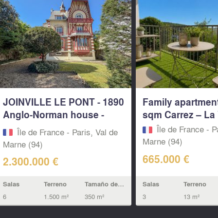
JOINVILLE LE PONT - 1890
Family apartmen
Anglo-Norman house -
sqm Carrez – La 
350...
Île de France - P
Île de France - Paris, Val de
Marne (94)
Marne (94)
665.000 €
2.300.000 €
Salas
Terreno
Salas
Terreno
Tamaño de la vivienda
3
13 m²
6
1.500 m²
350 m²