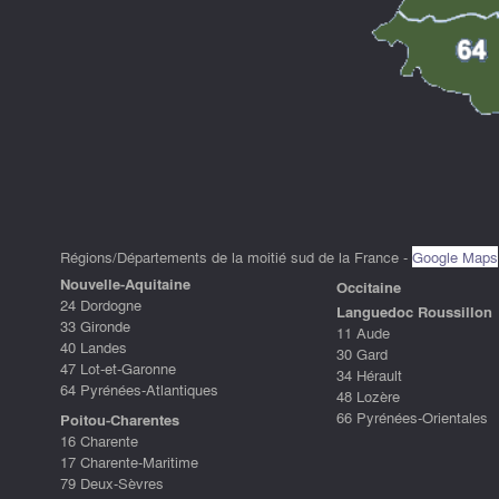
Régions/Départements de la moitié sud de la France -
Google Maps
Nouvelle-Aquitaine
Occitaine
24 Dordogne
Languedoc Roussillon
33 Gironde
11 Aude
40 Landes
30 Gard
47 Lot-et-Garonne
34 Hérault
64 Pyrénées-Atlantiques
48 Lozère
66 Pyrénées-Orientales
Poitou-Charentes
16 Charente
17 Charente-Maritime
79 Deux-Sèvres