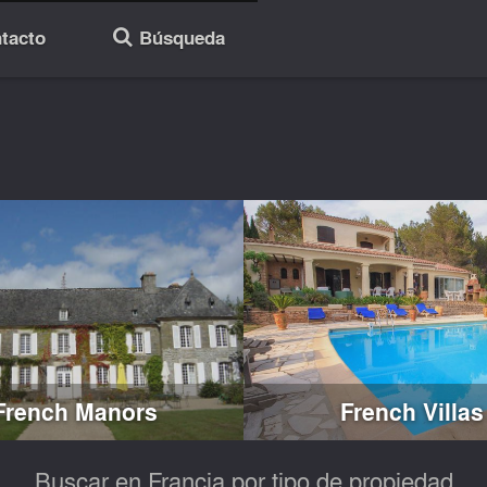
tacto
Búsqueda
🔎
French Manors
French Villas
Buscar en Francia por tipo de propiedad