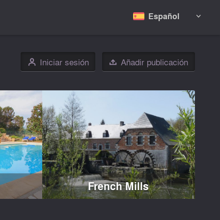
Español

Iniciar sesión
Añadir publicación
👤

French Mills