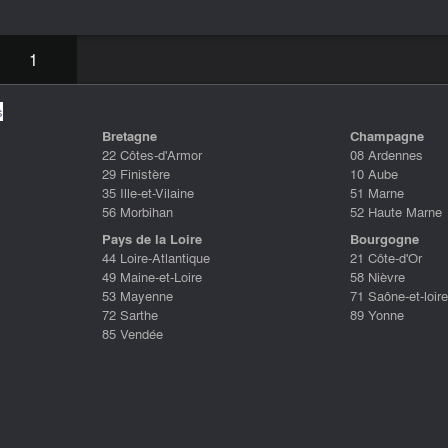
1
s
Bretagne
Champagne
22 Côtes-d'Armor
08 Ardennes
29 Finistère
10 Aube
35 Ille-et-Vilaine
51 Marne
56 Morbihan
52 Haute Marne
Pays de la Loire
Bourgogne
44 Loire-Atlantique
21 Côte-d'Or
49 Maine-et-Loire
58 Nièvre
53 Mayenne
71 Saône-et-loire
72 Sarthe
89 Yonne
85 Vendée