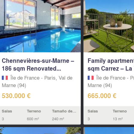
Chennevières-sur-Marne –
Family apartmen
186 sqm Renovated...
sqm Carrez – La 
Île de France - Paris, Val de
Île de France - P
Marne (94)
Marne (94)
530.000 €
665.000 €
Salas
Terreno
Tamaño de la vivienda
Salas
Terreno
3
600 m²
240 m²
3
13 m²