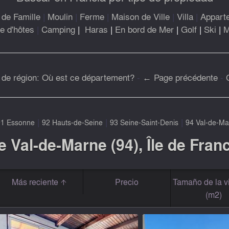
de Famille
|
Moulin
|
Ferme
|
Maison de Ville
|
Villa
|
Appart
 d'hôtes
|
Camping
|
Haras
|
En bord de Mer
|
Golf
|
Ski
|
M
 de région: Où est ce département?
-
← Page précédente
-
|
|
|
1 Essonne
92 Hauts-de-Seine
93 Seine-Saint-Denis
94 Val-de-Ma
e Val-de-Marne (94), Île de Fran
Más reciente
Precio
Tamaño de la v
(m2)