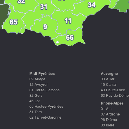
Midi-Pyrénées
Auvergne
09 Ariège
03 Allier
12 Aveyron
15 Cantal
31 Haute-Garonne
43 Haute-Loire
32 Gers
63 Puy-de-Dôme
46 Lot
Rhône-Alpes
65 Hautes-Pyrénées
01 Ain
81 Tarn
07 Ardèche
82 Tarn-et-Garonne
26 Drôme
38 Isère