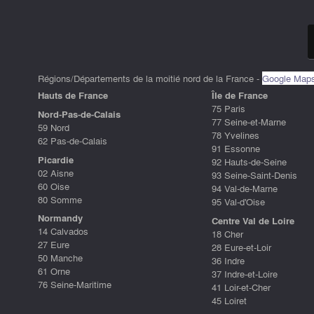
Régions/Départements de la moitié nord de la France -
Google Map
Hauts de France
ÎIe de France
75 Paris
Nord-Pas-de-Calais
77 Seine-et-Marne
59 Nord
78 Yvelines
62 Pas-de-Calais
91 Essonne
Picardie
92 Hauts-de-Seine
02 Aisne
93 Seine-Saint-Denis
60 Oise
94 Val-de-Marne
80 Somme
95 Val-d'Oise
Normandy
Centre Val de Loire
14 Calvados
18 Cher
27 Eure
28 Eure-et-Loir
50 Manche
36 Indre
61 Orne
37 Indre-et-Loire
76 Seine-Maritime
41 Loir-et-Cher
45 Loiret