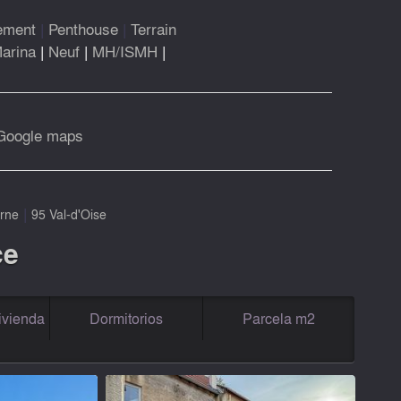
ement
|
Penthouse
|
Terrain
arina
|
Neuf
|
MH/ISMH
|
Google maps
|
rne
95 Val-d'Oise
ce
ivienda
Dormitorios
Parcela m2