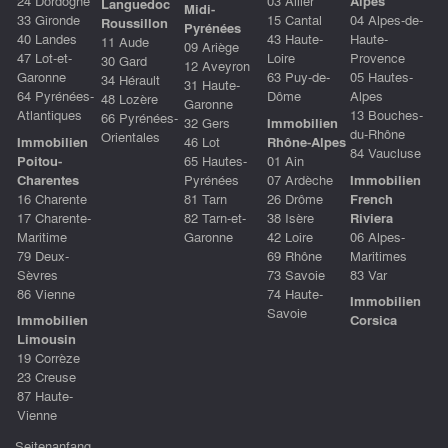
24 Dordogne
03 Allier
Alpes
Languedoc
Midi-
33 Gironde
15 Cantal
04 Alpes-de-
Roussillon
Pyrénées
40 Landes
43 Haute-
Haute-
11 Aude
09 Ariège
47 Lot-et-
Loire
Provence
30 Gard
12 Aveyron
Garonne
63 Puy-de-
05 Hautes-
34 Hérault
31 Haute-
64 Pyrénées-
Dôme
Alpes
48 Lozère
Garonne
Atlantiques
13 Bouches-
66 Pyrénées-
32 Gers
Immobilien
du-Rhône
Orientales
Immobilien
46 Lot
Rhône-Alpes
84 Vaucluse
Poitou-
65 Hautes-
01 Ain
Charentes
Pyrénées
07 Ardèche
Immobilien
16 Charente
81 Tarn
26 Drôme
French
17 Charente-
82 Tarn-et-
38 Isère
Riviera
Maritime
Garonne
42 Loire
06 Alpes-
79 Deux-
69 Rhône
Maritimes
Sèvres
73 Savoie
83 Var
86 Vienne
74 Haute-
Immobilien
Savoie
Immobilien
Corsica
Limousin
19 Corrèze
23 Creuse
87 Haute-
Vienne
Seitenanfang