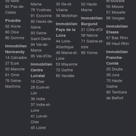
59 Nord
et-Moselle
Marne
35 Ille-et-
52 Haute
62 Pas-de-
55 Meuse
78 Yvelines
Vilaine
Marne
Calais
57 Moselle
91 Essonne
56 Morbihan
Immobilien
88 Vosges
Picardie
92 Hauts-de-
Immobilien
Burgund
02 Aisne
Immobilien
Seine
Pays de la
21 Côte-d'Or
60 Oise
Elsass
93 Seine-
Loire
58 Nièvre
80 Somme
67 Bas Rhin
Saint-Denis
44 Loire-
71 Saône-et-
68 Haut-Rhin
94 Val-de-
Immobilien
Atlantique
loire
Marne
Normandy
Immobilien
49 Maine-et-
89 Yonne
95 Val-d'Ois
14 Calvados
Franche-
Loire
27 Eure
Comté
Immobilien
53 Mayenne
50 Manche
25 Doubs
Centre
72 Sarthe
61 Orne
39 Jura
Loiretal
85 Vendée
76 Seine-
70 Haute
18 Cher
Maritime
Saône
28 Eure-et-
90 Territoire
Loir
de Belfort
36 Indre
37 Indre-et-
Loire
41 Loir-et-
Cher
45 Loiret