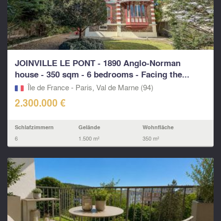
JOINVILLE LE PONT - 1890 Anglo-Norman
house - 350 sqm - 6 bedrooms - Facing the...
Île de France - Paris, Val de Marne (94)
2.300.000 €
Schlafzimmern
Gelände
Wohnfläche
6
1.500 m²
350 m²