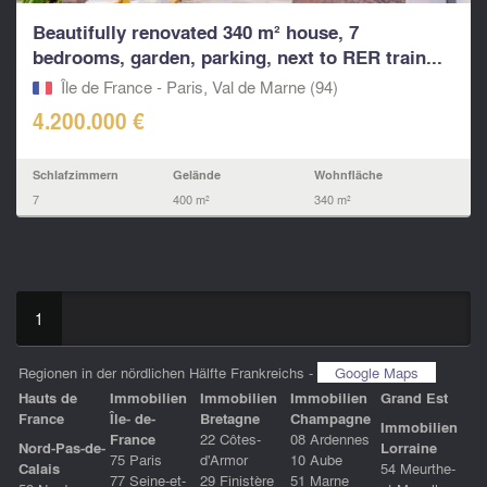
Beautifully renovated 340 m² house, 7
bedrooms, garden, parking, next to RER train...
Île de France - Paris, Val de Marne (94)
4.200.000 €
Schlafzimmern
Gelände
Wohnfläche
7
400 m²
340 m²
1
Regionen in der nördlichen Hälfte Frankreichs -
Google Maps
Hauts de
Immobilien
Immobilien
Immobilien
Grand Est
France
Île- de-
Bretagne
Champagne
Immobilien
France
22 Côtes-
08 Ardennes
Nord-Pas-de-
Lorraine
75 Paris
d'Armor
10 Aube
Calais
54 Meurthe-
77 Seine-et-
29 Finistère
51 Marne