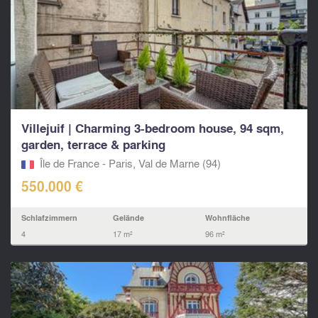
Villejuif | Charming 3-bedroom house, 94 sqm,
garden, terrace & parking
Île de France - Paris, Val de Marne (94)
550.000 €
Schlafzimmern
Gelände
Wohnfläche
4
17 m²
96 m²