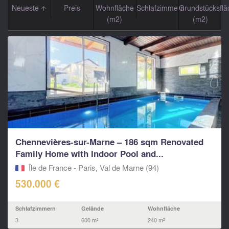
Neueste
Preis
Wohnfläche
Schlafzimmern
Grundstücksflä
(m2)
(m2)
Chennevières-sur-Marne – 186 sqm Renovated
Family Home with Indoor Pool and...
Île de France - Paris, Val de Marne (94)
530.000 €
Schlafzimmern
Gelände
Wohnfläche
3
600 m²
240 m²