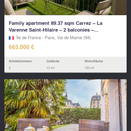
Family apartment 89.37 sqm Carrez – La
Varenne Saint-Hilaire – 2 balconies –...
Île de France - Paris, Val de Marne (94)
665.000 €
Schlafzimmern
Gelände
Wohnfläche
3
13 m²
103 m²