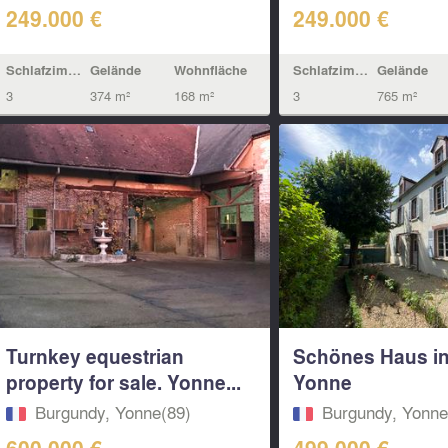
249.000 €
249.000 €
Schlafzimmern
Gelände
Wohnfläche
Schlafzimmern
Gelände
3
374 m²
168 m²
3
765 m²
Turnkey equestrian
Schönes Haus in
property for sale. Yonne...
Yonne
Burgundy, Yonne(89)
Burgundy, Yonne