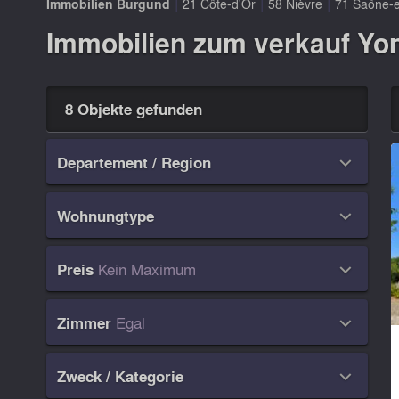
|
|
|
Immobilien Burgund
21 Côte-d'Or
58 Nièvre
71 Saône-et
Immobilien zum verkauf Yon
8 Objekte gefunden
Departement / Region

Wohnungtype

Kein Maximum
Preis

Egal
Zimmer

Zweck / Kategorie
