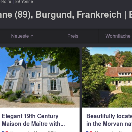
|
-loire
89 Yonne
ne (89), Burgund, Frankreich |
Neueste
Preis
Wohnfläche 
Elegant 19th Century
Beautifully locat
Maison de Maître with...
in the Morvan na