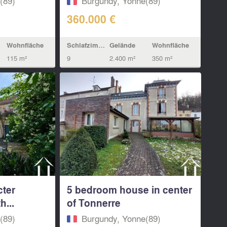
(89)
Burgundy, Yonne(89)
360.000 €
Wohnfläche
Schlafzimmern
Gelände
Wohnfläche
115 m²
9
2.400 m²
350 m²
ter
5 bedroom house in center
h...
of Tonnerre
(89)
Burgundy, Yonne(89)