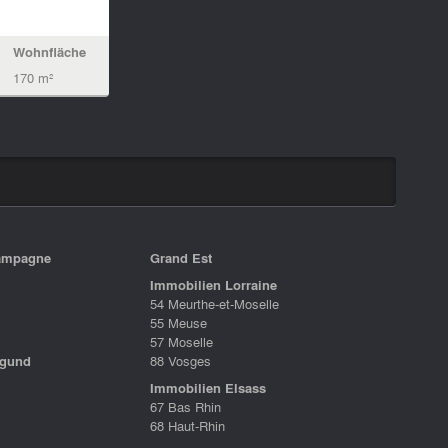
Wohnfläche
170 m²
ampagne
Grand Est
Immobilien Lorraine
54 Meurthe-et-Moselle
55 Meuse
57 Moselle
rgund
88 Vosges
Immobilien Elsass
67 Bas Rhin
68 Haut-Rhin