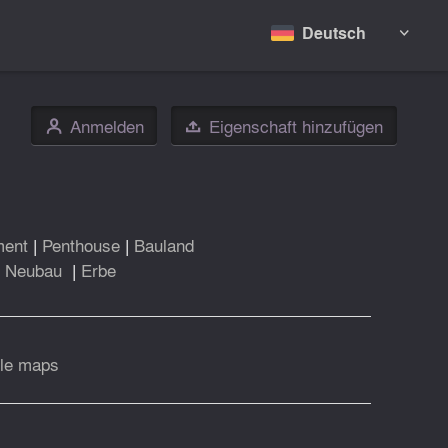
Deutsch

Anmelden
Eigenschaft hinzufügen
👤

ment
|
Penthouse
|
Bauland
|
Neubau
|
Erbe
le maps