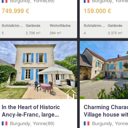
Burgundy, Yonne(89)
Burgundy, Yonne
749.999 €
159.000 €
Schlafzimmern
Gelände
Wohnfläche
Schlafzimmern
Gelände
5
2.708 m²
284 m²
4
3.375 m²
In the Heart of Historic
Charming Charac
Ancy-le-Franc, large...
Village house wit
Burgundy, Yonne(89)
Burgundy, Yonne