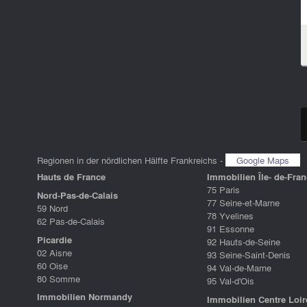
Regionen in der nördlichen Hälfte Frankreichs -
Google Maps
Hauts de France
Immobilien Île- de-Fran
75 Paris
Nord-Pas-de-Calais
77 Seine-et-Marne
59 Nord
78 Yvelines
62 Pas-de-Calais
91 Essonne
Picardie
92 Hauts-de-Seine
02 Aisne
93 Seine-Saint-Denis
60 Oise
94 Val-de-Marne
80 Somme
95 Val-d'Ois
Immobilien Normandy
Immobilien Centre Loir