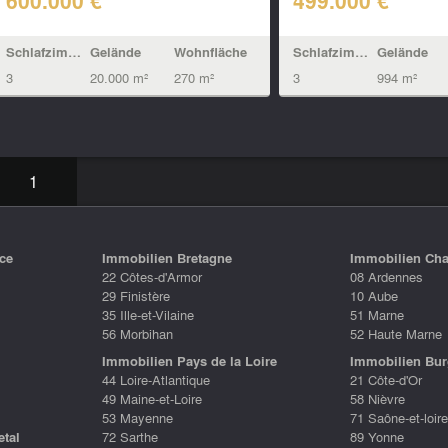
600.000 €
499.000 €
Schlafzimmern
Gelände
Wohnfläche
Schlafzimmern
Gelände
3
20.000 m²
270 m²
3
994 m²
1
ce
Immobilien Bretagne
Immobilien Ch
22 Côtes-d'Armor
08 Ardennes
29 Finistère
10 Aube
35 Ille-et-Vilaine
51 Marne
56 Morbihan
52 Haute Marne
Immobilien Pays de la Loire
Immobilien Bu
44 Loire-Atlantique
21 Côte-d'Or
49 Maine-et-Loire
58 Nièvre
53 Mayenne
71 Saône-et-loire
etal
72 Sarthe
89 Yonne