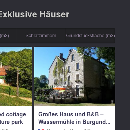
 Exklusive Häuser
(m2)
Schlafzimmern
Grundstücksfläche (m2)
ed cottage
Großes Haus und B&B –
ture park
Wassermühle in Burgund...