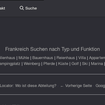
akt
Suche
🔎
Frankreich Suchen nach Typ und Funktion
lienhaus
|
Mühle
|
Bauernhaus
|
Reienhaus
|
Villa
|
Apparte
ampingplatz
|
Weinberg
|
Pferde
|
Küste
|
Golf
|
Ski
|
Marina
Locator: Wo ist diese Abteilung?
-
← Vorherige Seite
-
Goog