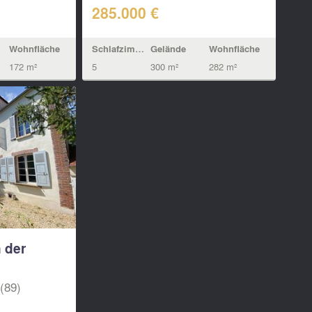
285.000 €
Wohnfläche
Schlafzimmern
Gelände
Wohnfläche
172 m²
5
300 m²
282 m²
 der
(89)