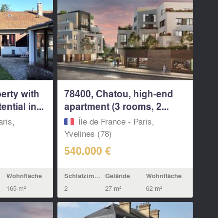
erty with
78400, Chatou, high-end
tial in...
apartment (3 rooms, 2...
aris,
Île de France - Paris,
Yvelines (78)
540.000 €
Wohnfläche
Schlafzimmern
Gelände
Wohnfläche
165 m²
2
27 m²
62 m²