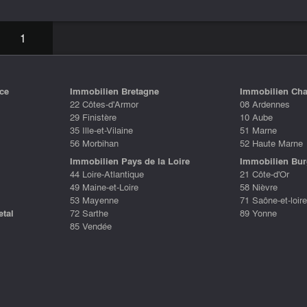
1
ce
Immobilien Bretagne
Immobilien Ch
22 Côtes-d'Armor
08 Ardennes
29 Finistère
10 Aube
35 Ille-et-Vilaine
51 Marne
56 Morbihan
52 Haute Marne
Immobilien Pays de la Loire
Immobilien Bu
44 Loire-Atlantique
21 Côte-d'Or
49 Maine-et-Loire
58 Nièvre
53 Mayenne
71 Saône-et-loire
etal
72 Sarthe
89 Yonne
85 Vendée