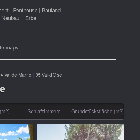
ment
|
Penthouse
|
Bauland
|
Neubau
|
Erbe
le maps
|
94 Val-de-Marne
95 Val-d'Oise
ce
(m2)
Schlafzimmern
Grundstücksfläche (m2)