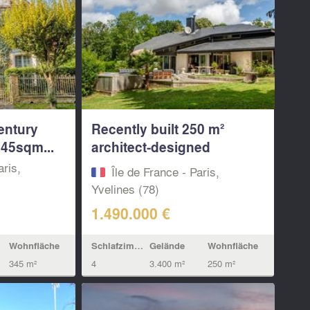
century
Recently built 250 m²
345sqm...
architect-designed
house...
aris,
Île de France - Paris,
Yvelines (78)
1.490.000 €
Wohnfläche
Schlafzimmern
Gelände
Wohnfläche
345 m²
4
3.400 m²
250 m²