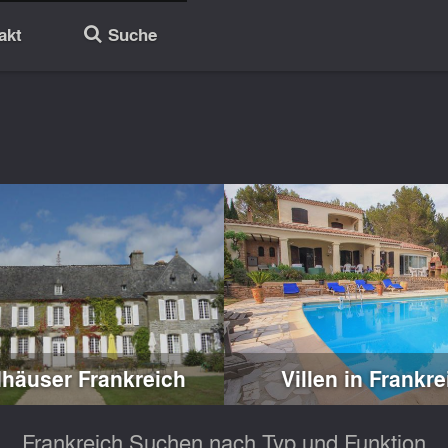
akt
Suche
🔎
häuser Frankreich
Villen in Frankre
Frankreich Suchen nach Typ und Funktion