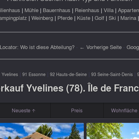
lienhaus
|
Mühle
|
Bauernhaus
|
Reienhaus
|
Villa
|
Apparte
ampingplatz
|
Weinberg
|
Pferde
|
Küste
|
Golf
|
Ski
|
Marina
Locator: Wo ist diese Abteilung?
-
← Vorherige Seite
-
Goog
|
|
|
|
 Yvelines
91 Essonne
92 Hauts-de-Seine
93 Seine-Saint-Denis
kauf Yvelines (78). Île de Fran
Neueste
Preis
Wohnfläche 