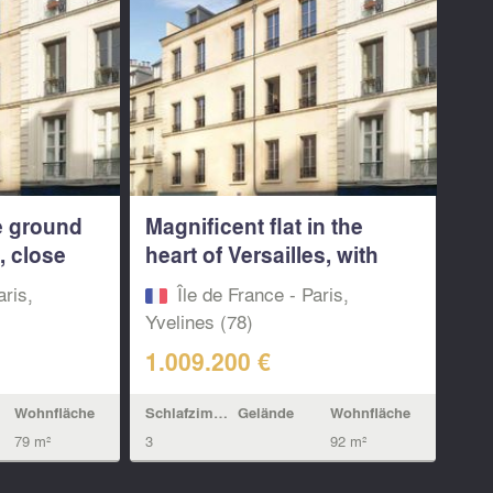
he ground
Magnificent flat in the
, close
heart of Versailles, with
views of...
aris,
Île de France - Paris,
Yvelines (78)
1.009.200 €
Wohnfläche
Schlafzimmern
Gelände
Wohnfläche
79 m²
3
92 m²