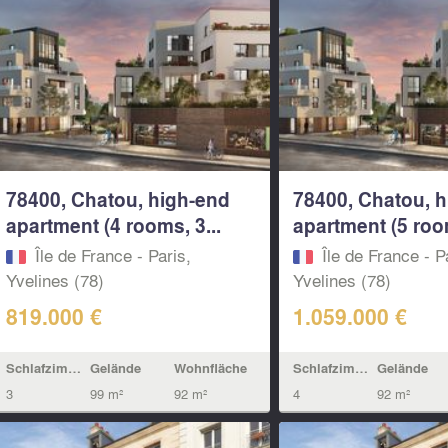
78400, Chatou, high-end
78400, Chatou, 
apartment (4 rooms, 3...
apartment (5 room
Île de France - Paris,
Île de France - P
Yvelines (78)
Yvelines (78)
819.000 €
1.059.000 €
Schlafzimmern
Gelände
Wohnfläche
Schlafzimmern
Gelände
3
99 m²
92 m²
4
92 m²