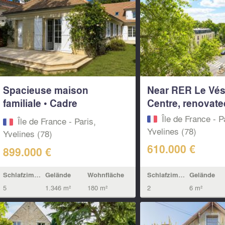
Spacieuse maison
Near RER Le Vés
familiale • Cadre
Centre, renovated
exceptionnel •...
Île de France - P
Île de France - Paris,
Yvelines (78)
Yvelines (78)
610.000 €
899.000 €
Schlafzimmern
Gelände
Schlafzimmern
Gelände
Wohnfläche
2
6 m²
5
1.346 m²
180 m²