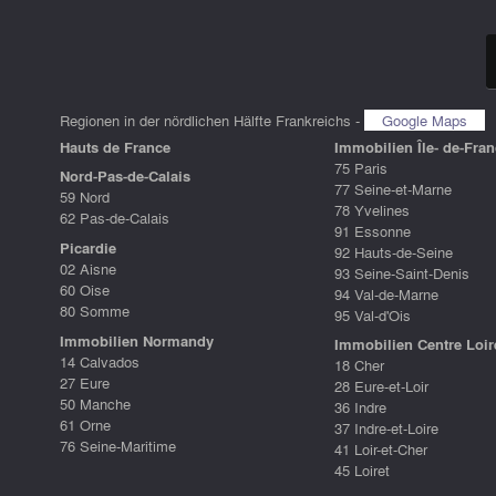
Regionen in der nördlichen Hälfte Frankreichs -
Google Maps
Hauts de France
Immobilien Île- de-Fran
75 Paris
Nord-Pas-de-Calais
77 Seine-et-Marne
59 Nord
78 Yvelines
62 Pas-de-Calais
91 Essonne
Picardie
92 Hauts-de-Seine
02 Aisne
93 Seine-Saint-Denis
60 Oise
94 Val-de-Marne
80 Somme
95 Val-d'Ois
Immobilien Normandy
Immobilien Centre Loir
14 Calvados
18 Cher
27 Eure
28 Eure-et-Loir
50 Manche
36 Indre
61 Orne
37 Indre-et-Loire
76 Seine-Maritime
41 Loir-et-Cher
45 Loiret