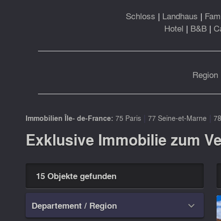
Schloss
|
Landhaus
|
Fami
Hotel
|
B&B
|
C
Region 
|
|
Immobilien Île- de-France:
75 Paris
77 Seine-et-Marne
78
Exklusive Immobilie zum Ver
15 Objekte gefunden
Departement / Region
