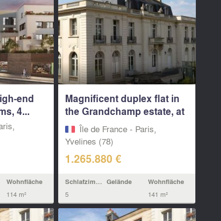
high-end
Magnificent duplex flat in
s, 4...
the Grandchamp estate, at
the...
aris,
Île de France - Paris,
Yvelines (78)
1.265.880 €
Wohnfläche
Schlafzimmern
Gelände
Wohnfläche
114 m²
5
141 m²