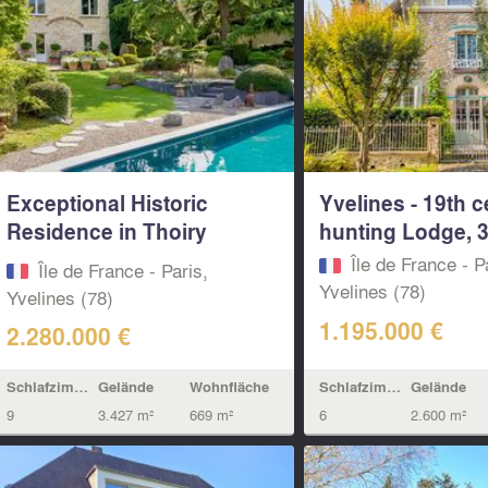
Exceptional Historic
Yvelines - 19th 
Residence in Thoiry
hunting Lodge, 
Town...
Île de France - P
Île de France - Paris,
Yvelines (78)
Yvelines (78)
1.195.000 €
2.280.000 €
Schlafzimmern
Gelände
Schlafzimmern
Gelände
Wohnfläche
6
2.600 m²
9
3.427 m²
669 m²