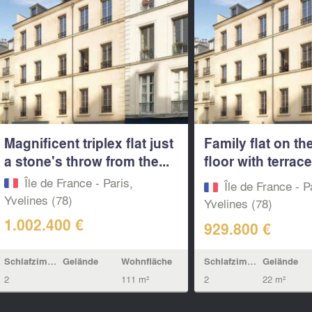
Magnificent triplex flat just
Family flat on t
a stone's throw from the...
floor with terrace
to...
Île de France - Paris,
Île de France - P
Yvelines (78)
Yvelines (78)
1.002.400 €
929.800 €
Schlafzimmern
Gelände
Wohnfläche
Schlafzimmern
Gelände
2
111 m²
2
22 m²