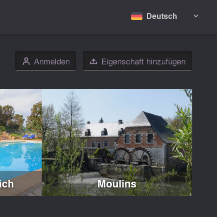
Deutsch

Anmelden
Eigenschaft hinzufügen
👤

ich
Moulins