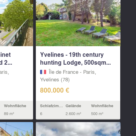
inet
Yvelines - 19th century
 2...
hunting Lodge, 500sqm...
aris,
Île de France - Paris,
Yvelines (78)
800.000 €
Wohnfläche
Schlafzimmern
Gelände
Wohnfläche
89 m²
6
2.600 m²
500 m²