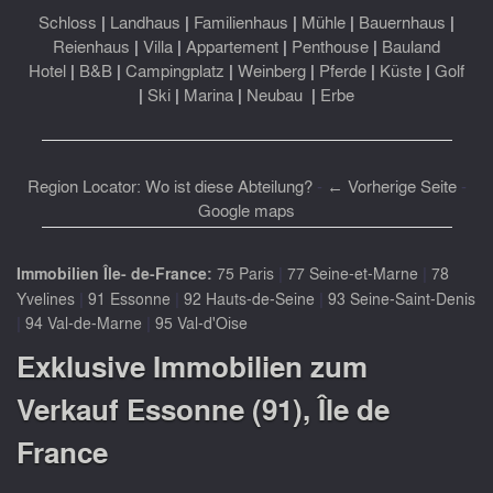
Schloss
|
Landhaus
|
Familienhaus
|
Mühle
|
Bauernhaus
|
Reienhaus
|
Villa
|
Appartement
|
Penthouse
|
Bauland
Hotel
|
B&B
|
Campingplatz
|
Weinberg
|
Pferde
|
Küste
|
Golf
|
Ski
|
Marina
|
Neubau
|
Erbe
Region Locator: Wo ist diese Abteilung?
-
← Vorherige Seite
-
Google maps
|
|
Immobilien Île- de-France:
75 Paris
77 Seine-et-Marne
78
|
|
|
Yvelines
91 Essonne
92 Hauts-de-Seine
93 Seine-Saint-Denis
|
|
94 Val-de-Marne
95 Val-d'Oise
Exklusive Immobilien zum
Verkauf Essonne (91), Île de
France