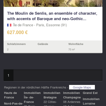
The Moulin de Senlis, an ensemble of character,
with accents of Baroque and neo-Gothic...
Île de France - Paris, Essonne (91)
627.000 €
Schlafzimmern
Gelände
Wohnfläche
2
70 m²
1
Regionen in der nördlichen Hälfte Frankreichs -
Google Maps
Hauts de
Immobilien
Immobilien
Immobilien
Grand Est
France
Île- de-
Bretagne
Champagne
Immobilien
France
22 Côtes-
08 Ardennes
Nord-Pas-de-
Lorraine