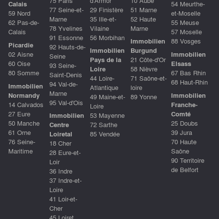
75 Paris
d'Armor
10 Aube
Calais
54 Meurthe-
77 Seine-et-
29 Finistère
51 Marne
59 Nord
et-Moselle
Marne
35 Ille-et-
52 Haute
62 Pas-de-
55 Meuse
78 Yvelines
Vilaine
Marne
Calais
57 Moselle
91 Essonne
56 Morbihan
Immobilien
88 Vosges
Picardie
92 Hauts-de-
Immobilien
Burgund
02 Aisne
Immobilien
Seine
Pays de la
21 Côte-d'Or
60 Oise
Elsass
93 Seine-
Loire
58 Nièvre
80 Somme
67 Bas Rhin
Saint-Denis
44 Loire-
71 Saône-et-
68 Haut-Rhin
94 Val-de-
Immobilien
Atlantique
loire
Marne
Normandy
Immobilien
49 Maine-et-
89 Yonne
95 Val-d'Ois
14 Calvados
Franche-
Loire
27 Eure
Comté
Immobilien
53 Mayenne
50 Manche
25 Doubs
Centre
72 Sarthe
61 Orne
39 Jura
Loiretal
85 Vendée
76 Seine-
70 Haute
18 Cher
Maritime
Saône
28 Eure-et-
90 Territoire
Loir
de Belfort
36 Indre
37 Indre-et-
Loire
41 Loir-et-
Cher
45 Loiret