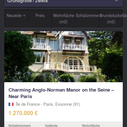
Grundgröße / Zweck

Neueste
Preis
Wohnfläche
Schlafzimmern
Grundstücksflä
(m2)
(m2)
Charming Anglo-Norman Manor on the Seine –
Near Paris
Île de France - Paris, Essonne (91)
1.270.000 €
Schlafzimmern
Gelände
Wohnfläche