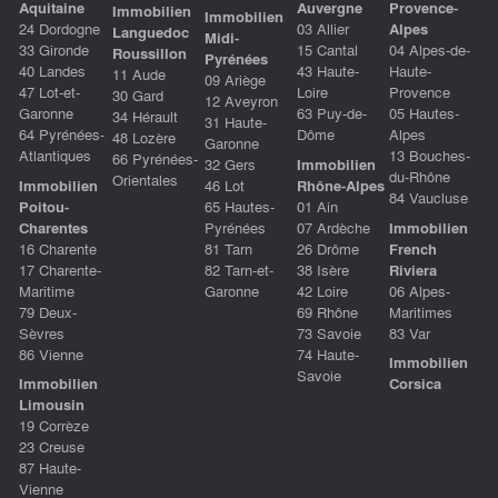
Aquitaine
Auvergne
Provence-
Immobilien
Immobilien
24 Dordogne
03 Allier
Alpes
Languedoc
Midi-
33 Gironde
15 Cantal
04 Alpes-de-
Roussillon
Pyrénées
40 Landes
43 Haute-
Haute-
11 Aude
09 Ariège
47 Lot-et-
Loire
Provence
30 Gard
12 Aveyron
Garonne
63 Puy-de-
05 Hautes-
34 Hérault
31 Haute-
64 Pyrénées-
Dôme
Alpes
48 Lozère
Garonne
Atlantiques
13 Bouches-
66 Pyrénées-
32 Gers
Immobilien
du-Rhône
Orientales
Immobilien
46 Lot
Rhône-Alpes
84 Vaucluse
Poitou-
65 Hautes-
01 Ain
Charentes
Pyrénées
07 Ardèche
Immobilien
16 Charente
81 Tarn
26 Drôme
French
17 Charente-
82 Tarn-et-
38 Isère
Riviera
Maritime
Garonne
42 Loire
06 Alpes-
79 Deux-
69 Rhône
Maritimes
Sèvres
73 Savoie
83 Var
86 Vienne
74 Haute-
Immobilien
Savoie
Immobilien
Corsica
Limousin
19 Corrèze
23 Creuse
87 Haute-
Vienne