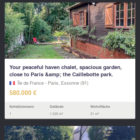
Your peaceful haven chalet, spacious garden,
close to Paris &amp; the Caillebotte park.
Île de France - Paris, Essonne (91)
580.000 €
Schlafzimmern
Gelände
Wohnfläche
1
1.529 m²
31 m²