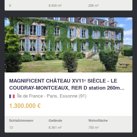
6
8.600 m²
296 m²
MAGNIFICENT CHÂTEAU XV11ᵉ SIÈCLE - LE
COUDRAY-MONTCEAUX, RER D station 260m...
Île de France - Paris, Essonne (91)
1.300.000 €
Schlafzimmern
Gelände
Wohnfläche
13
8.361 m²
700 m²