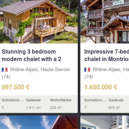
Stunning 3 bedroom
Impressive 7-be
modern chalet with a 2
chalet in Montrio
bedroom...
Portes...
Rhône-Alpes, Haute-Savoie
Rhône-Alpes, Ha
(74)
(74)
997.500 €
1.650.000 €
Schlafzimmern
Gelände
Wohnfläche
Schlafzimmern
Gelände
5
1.611 m²
220 m²
7
815 m²