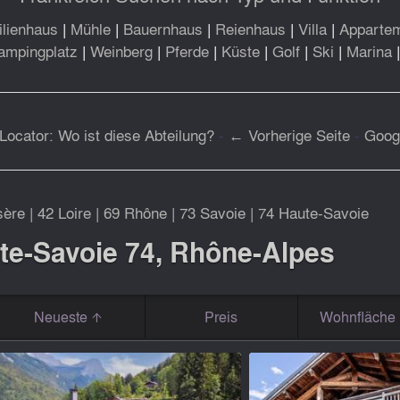
lienhaus
|
Mühle
|
Bauernhaus
|
Reienhaus
|
Villa
|
Apparte
ampingplatz
|
Weinberg
|
Pferde
|
Küste
|
Golf
|
Ski
|
Marina
Locator: Wo ist diese Abteilung?
-
← Vorherige Seite
-
Goog
sère
|
42 Loire
|
69 Rhône
|
73 Savoie
|
74 Haute-Savoie
te-Savoie 74, Rhône-Alpes
Neueste
Preis
Wohnfläche 