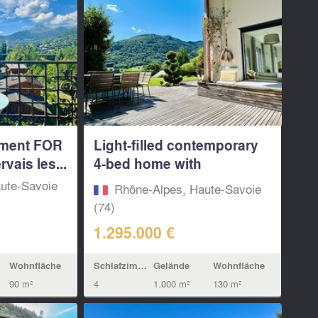
tment FOR
Light-filled contemporary
vais les...
4-bed home with
mountain...
ute-Savoie
Rhône-Alpes, Haute-Savoie
(74)
1.295.000 €
Wohnfläche
Schlafzimmern
Gelände
Wohnfläche
90 m²
4
1.000 m²
130 m²