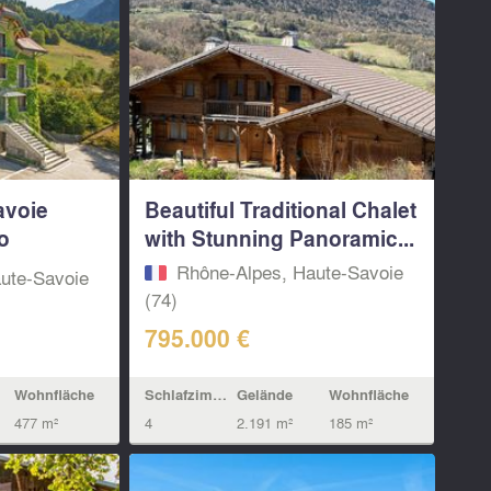
avoie
Beautiful Traditional Chalet
o
with Stunning Panoramic...
Rhône-Alpes, Haute-Savoie
ute-Savoie
(74)
795.000 €
Schlafzimmern
Gelände
Wohnfläche
Wohnfläche
4
2.191 m²
185 m²
477 m²