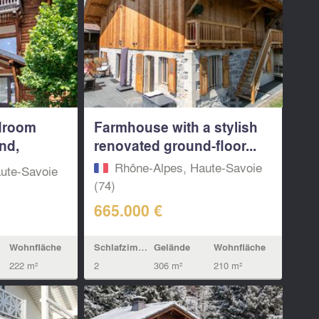
droom
Farmhouse with a stylish
nd,
renovated ground-floor...
Rhône-Alpes, Haute-Savoie
ute-Savoie
(74)
665.000 €
Schlafzimmern
Gelände
Wohnfläche
Wohnfläche
2
306 m²
210 m²
222 m²