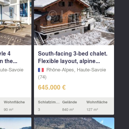
le 4
South-facing 3-bed chalet.
 the...
Flexible layout, alpine...
ute-Savoie
Rhône-Alpes, Haute-Savoie
(74)
645.000 €
Wohnfläche
Schlafzimmern
Gelände
Wohnfläche
90 m²
3
840 m²
127 m²