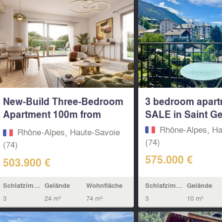
New-Build Three-Bedroom
3 bedroom apar
Apartment 100m from
SALE in Saint Ger
Lake...
Rhône-Alpes, Ha
Rhône-Alpes, Haute-Savoie
(74)
(74)
575.000 €
503.900 €
Schlafzimmern
Gelände
Schlafzimmern
Gelände
Wohnfläche
3
10 m²
3
24 m²
74 m²