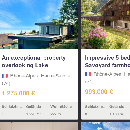
An exceptional property
Impressive 5 be
overlooking Lake
Savoyard farmho
Geneva:...
Rhône-Alpes, Ha
Rhône-Alpes, Haute-Savoie
(74)
(74)
993.000 €
1.275.000 €
Schlafzimmern
Gelände
Schlafzimmern
Gelände
Wohnfläche
8
1.180 m²
4
1.290 m²
227 m²