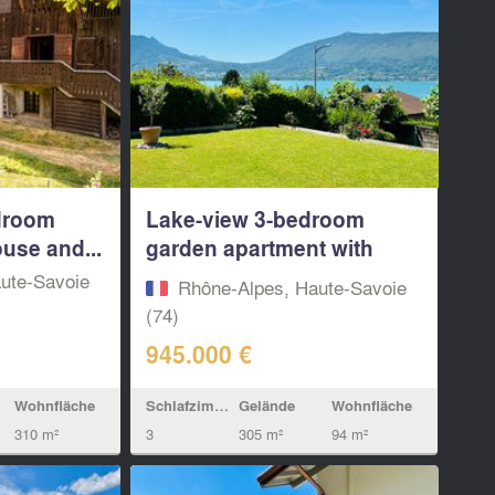
droom
Lake-view 3-bedroom
use and...
garden apartment with
305...
ute-Savoie
Rhône-Alpes, Haute-Savoie
(74)
945.000 €
Wohnfläche
Schlafzimmern
Gelände
Wohnfläche
310 m²
3
305 m²
94 m²