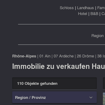
Schloss
|
Landhaus
|
Fami
Hotel
|
B&B
|
C
Region 
|
01 Ain
|
07 Ardèche
|
26 Drôme
|
38 I
Rhône-Alpes
Immobilie zu verkaufen Hau
110 Objekte gefunden
Region / Provinz
