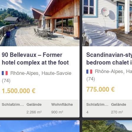
90 Bellevaux – Former
Scandinavian-sty
hotel complex at the foot
bedroom chalet in
of the...
Rhône-Alpes, Ha
Rhône-Alpes, Haute-Savoie
(74)
(74)
775.000 €
1.500.000 €
Schlafzimmern
Gelände
Schlafzimmern
Gelände
Wohnfläche
4
270 m²
2.266 m²
900 m²