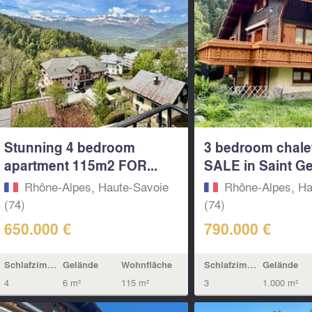
Stunning 4 bedroom
3 bedroom chale
apartment 115m2 FOR...
SALE in Saint Ger
Rhône-Alpes, Haute-Savoie
Rhône-Alpes, Ha
(74)
(74)
650.000 €
790.000 €
Schlafzimmern
Gelände
Wohnfläche
Schlafzimmern
Gelände
4
6 m²
115 m²
3
1.000 m²