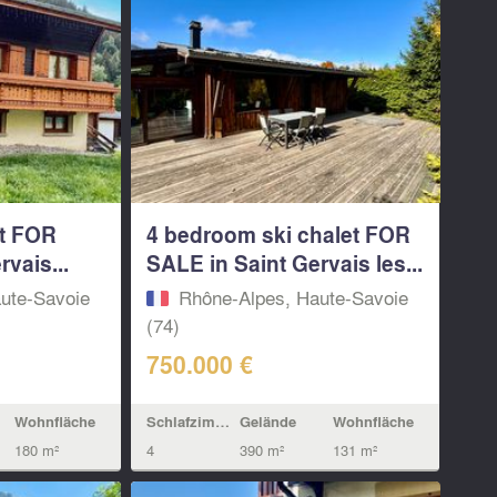
t FOR
4 bedroom ski chalet FOR
vais...
SALE in Saint Gervais les...
ute-Savoie
Rhône-Alpes, Haute-Savoie
(74)
750.000 €
Wohnfläche
Schlafzimmern
Gelände
Wohnfläche
180 m²
4
390 m²
131 m²