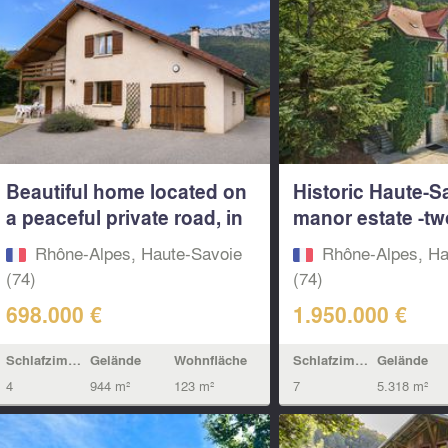
Beautiful home located on
Historic Haute-S
a peaceful private road, in
manor estate -tw
a...
residences...
Rhône-Alpes, Haute-Savoie
Rhône-Alpes, Ha
(74)
(74)
698.000 €
1.950.000 €
Schlafzimmern
Gelände
Wohnfläche
Schlafzimmern
Gelände
4
944 m²
123 m²
7
5.318 m²