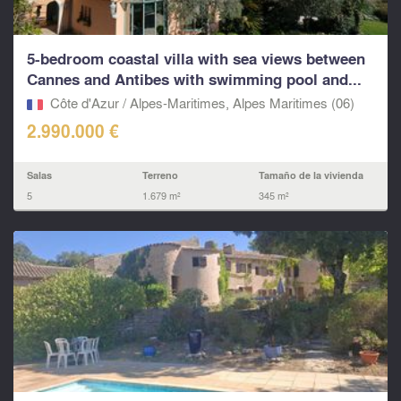
5-bedroom coastal villa with sea views between
Cannes and Antibes with swimming pool and...
Côte d'Azur / Alpes-Maritimes, Alpes Maritimes (06)
2.990.000 €
Salas
Terreno
Tamaño de la vivienda
5
1.679 m²
345 m²