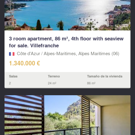
3 room apartment, 86 m², 4th floor with seaview
for sale. Villefranche
Côte d'Azur / Alpes-Maritimes, Alpes Maritimes (06)
1.340.000 €
Salas
Terreno
Tamaño de la vivienda
2
24 m²
86 m²