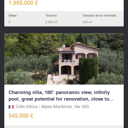
1.995.000 €
Salas
Terreno
Tamaño de la vivienda
5
2.954 m²
249 m²
Charming villa, 180° panoramic view, infinity
pool, great potential for renovation, close to...
Côte d'Azur / Alpes-Maritimes, Var (83)
545.000 €