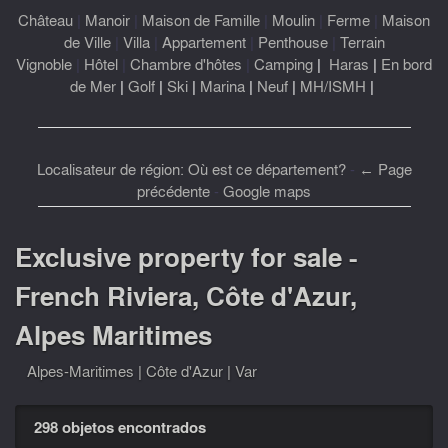
Château
|
Manoir
|
Maison de Famille
|
Moulin
|
Ferme
|
Maison
de Ville
|
Villa
|
Appartement
|
Penthouse
|
Terrain
Vignoble
|
Hôtel
|
Chambre d'hôtes
|
Camping
|
Haras
|
En bord
de Mer
|
Golf
|
Ski
|
Marina
|
Neuf
|
MH/ISMH
|
Localisateur de région: Où est ce département?
-
← Page
précédente
-
Google maps
Exclusive property for sale -
French Riviera, Côte d'Azur,
Alpes Maritimes
Alpes-Maritimes
|
Côte d'Azur
|
Var
298 objetos encontrados