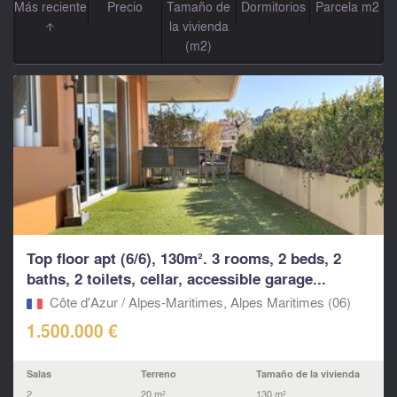
Más reciente
Precio
Tamaño de
Dormitorios
Parcela m2
la vivienda
(m2)
Top floor apt (6/6), 130m². 3 rooms, 2 beds, 2
baths, 2 toilets, cellar, accessible garage...
Côte d'Azur / Alpes-Maritimes, Alpes Maritimes (06)
1.500.000 €
Salas
Terreno
Tamaño de la vivienda
2
20 m²
130 m²