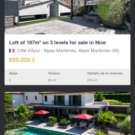
Loft of 197m² on 3 levels for sale in Nice
Côte d'Azur / Alpes-Maritimes, Alpes Maritimes (06)
899.000 €
Salas
Terreno
Tamaño de la vivienda
5
90 m²
216 m²