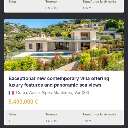
Salas
Terreno
Tamaño de la vivienda
3
3.888 m²
116 m²
Exceptional new contemporary villa offering
luxury features and panoramic sea views
Côte d'Azur / Alpes-Maritimes, Var (83)
5.490.000 €
Salas
Terreno
Tamaño de la vivienda
4
1.665 m²
370 m²