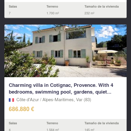
Salas
Terreno
Tamaño de la vivienda
7
1.700 m²
232 m²
Charming villa in Cotignac, Provence. With 4
bedrooms, swimming pool, gardens, quiet...
Côte d'Azur / Alpes-Maritimes, Var (83)
686.880 €
Salas
Terreno
Tamaño de la vivienda
4
1.564 m²
145 m²