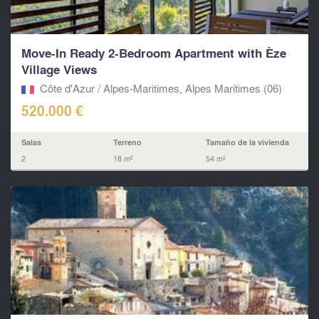
Move-In Ready 2-Bedroom Apartment with Èze
Village Views
Côte d'Azur / Alpes-Maritimes, Alpes Maritimes (06)
520.000 €
Salas
Terreno
Tamaño de la vivienda
2
18 m²
54 m²