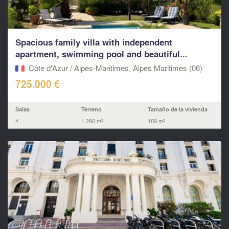
Spacious family villa with independent
apartment, swimming pool and beautiful...
Côte d'Azur / Alpes-Maritimes, Alpes Maritimes (06)
725.000 €
Salas
Terreno
Tamaño de la vivienda
4
1.290 m²
189 m²