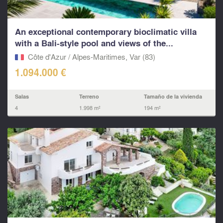
An exceptional contemporary bioclimatic villa
with a Bali-style pool and views of the...
Côte d'Azur / Alpes-Maritimes, Var (83)
1.094.000 €
Salas
Terreno
Tamaño de la vivienda
4
1.998 m²
194 m²