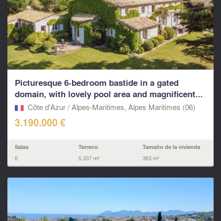
Picturesque 6-bedroom bastide in a gated
domain, with lovely pool area and magnificent...
Côte d'Azur / Alpes-Maritimes, Alpes Maritimes (06)
3.190.000 €
Salas
Terreno
Tamaño de la vivienda
6
5.337 m²
363 m²