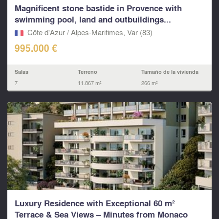
Magnificent stone bastide in Provence with
swimming pool, land and outbuildings...
Côte d'Azur / Alpes-Maritimes, Var (83)
995.000 €
Salas
Terreno
Tamaño de la vivienda
7
11.867 m²
266 m²
Luxury Residence with Exceptional 60 m²
Terrace & Sea Views – Minutes from Monaco