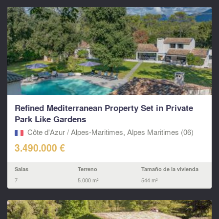
Refined Mediterranean Property Set in Private
Park Like Gardens
Côte d'Azur / Alpes-Maritimes, Alpes Maritimes (06)
3.490.000 €
Salas
Terreno
Tamaño de la vivienda
7
5.000 m²
544 m²