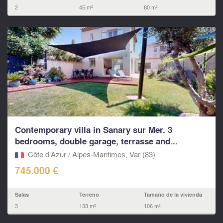
2
45 m²
80 m²
Contemporary villa in Sanary sur Mer. 3
bedrooms, double garage, terrasse and...
Côte d'Azur / Alpes-Maritimes, Var (83)
745.000 €
Salas
Terreno
Tamaño de la vivienda
3
133 m²
106 m²