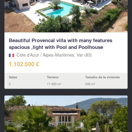
Beautiful Provencal villa with many features
spacious ,light with Pool and Poolhouse
Côte d'Azur / Alpes-Maritimes, Var (83)
1.102.500 €
Salas
Terreno
Tamaño de la vivienda
5
17.400 m²
246 m²