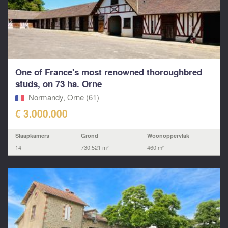
One of France's most renowned thoroughbred
studs, on 73 ha. Orne
Normandy, Orne (61)
€ 3.000.000
Slaapkamers
Grond
Woonoppervlak
14
730.521 m²
460 m²