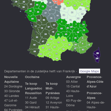
Departementen in de zuidelijke helft van Frankrijk -
Google Maps
Nouvelle
Occitaine
Auvergne
Provence-
Aquitaine
03 Allier
Alpes-Côte
Te koop
Te koop
24 Dordogne
15 Cantal
d'Azur
Languedoc
Midi-
33 Gironde
43 Haute-
Roussillon
Pyrénées
Provence-
40 Landes
Loire
11 Aude
09 Ariège
Alpes
47 Lot-et-
63 Puy-de-
30 Gard
12 Aveyron
04 Alpes-de-
Garonne
Dôme
34 Hérault
31 Haute-
Haute-
64 Pyrénées-