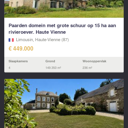
Paarden domein met grote schuur op 15 ha aan
rivieroever. Haute Vienne
Limousin, Haute-Vienne (87)
€ 449.000
Slaapkamers
Grond
Woonoppervlak
4
149.350 m²
236 m²