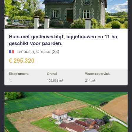
Huis met gastenverblijf, bijgebouwen en 11 ha,
geschikt voor paarden.
Limousin, Creuse (23)
€ 295.320
Slaapkamers
Grond
Woonoppervlak
4
108.689 m²
214 m²