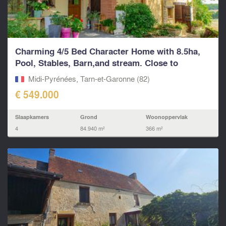
Charming 4/5 Bed Character Home with 8.5ha,
Pool, Stables, Barn,and stream. Close to
Village...
Midi-Pyrénées, Tarn-et-Garonne (82)
€ 549.000
Slaapkamers
Grond
Woonoppervlak
4
84.940 m²
366 m²