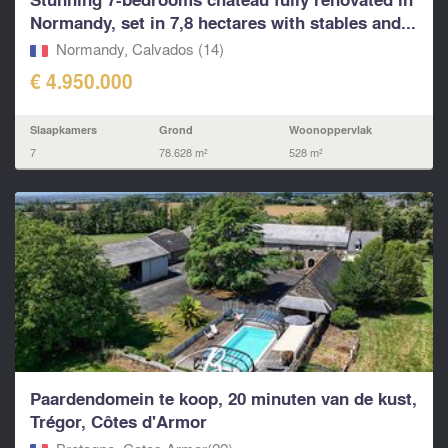
Normandy, set in 7,8 hectares with stables and...
Normandy, Calvados (14)
€ 4.950.000
Slaapkamers
Grond
Woonoppervlak
7
78.628 m²
528 m²
Paardendomein te koop, 20 minuten van de kust,
Trégor, Côtes d'Armor