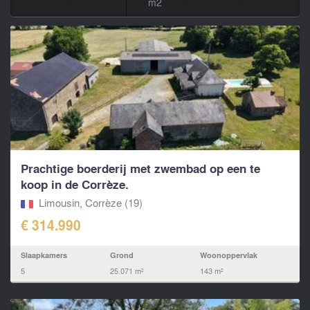
m2
Prachtige boerderij met zwembad op een te
koop in de Corrèze.
Limousin, Corrèze (19)
€ 314.990
Slaapkamers
Grond
Woonoppervlak
5
25.071 m²
143 m²