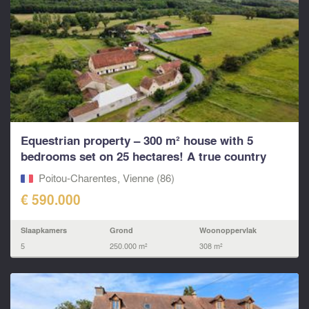
Equestrian property – 300 m² house with 5
bedrooms set on 25 hectares! A true country
estate.
Poitou-Charentes, Vienne (86)
€ 590.000
Slaapkamers
Grond
Woonoppervlak
5
250.000 m²
308 m²