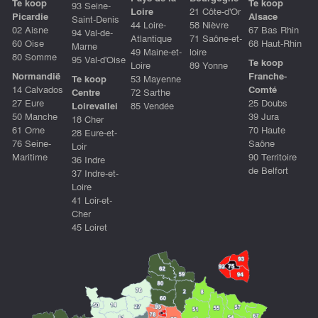
Te koop
Te koop
93 Seine-
Loire
21 Côte-d'Or
Picardie
Alsace
Saint-Denis
44 Loire-
58 Nièvre
02 Aisne
67 Bas Rhin
94 Val-de-
Atlantique
71 Saône-et-
60 Oise
68 Haut-Rhin
Marne
49 Maine-et-
loire
80 Somme
95 Val-d'Oise
Te koop
Loire
89 Yonne
Normandië
Franche-
Te koop
53 Mayenne
14 Calvados
Comté
Centre
72 Sarthe
27 Eure
25 Doubs
Loirevallei
85 Vendée
50 Manche
39 Jura
18 Cher
61 Orne
70 Haute
28 Eure-et-
76 Seine-
Saône
Loir
Maritime
90 Territoire
36 Indre
de Belfort
37 Indre-et-
Loire
41 Loir-et-
Cher
45 Loiret