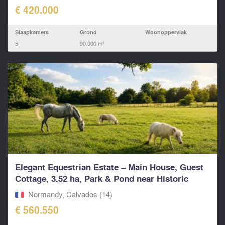
€ 420.000
Slaapkamers
Grond
Woonoppervlak
5
90.000 m²
Elegant Equestrian Estate – Main House, Guest
Cottage, 3.52 ha, Park & Pond near Historic
Falaise
Normandy, Calvados (14)
€ 560.550