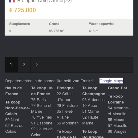
Bretagne, Cotes Armor(22)
€ 725.000
Slaapkamers
Grond
Woonoppervlak
9
85.778 m²
616 m²
1
2
▻
Departementen in de noordelijke helft van Frankrijk -
Google Maps
Hauts de
Te koop Île-
Bretagne
Te koop
Grand Est
France
de-France
22 Côtes-
Champagne
Te koop
75 Paris
d'Armor
08 Ardennes
Te koop
Lorraine
77 Seine-et-
29 Finistère
10 Aube
Nord-Pas-de-
54 Meurthe-
Marne
35 Ille-et-
51 Marne
Calais
et-Moselle
78 Yvelines
Vilaine
52 Haute
59 Nord
55 Meuse
91 Essonne
56 Morbihan
Marne
62 Pas-de-
57 Moselle
92 Hauts-de-
Calais
Te koop
Te koop
88 Vosges
Seine
Pays de la
Bourgogne