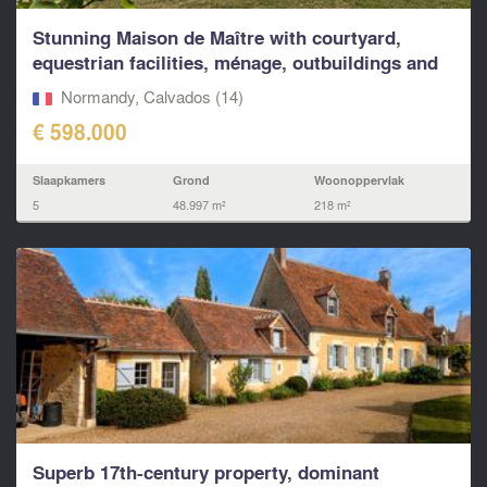
Stunning Maison de Maître with courtyard,
equestrian facilities, ménage, outbuildings and
land
Normandy, Calvados (14)
€ 598.000
Slaapkamers
Grond
Woonoppervlak
5
48.997 m²
218 m²
Superb 17th-century property, dominant