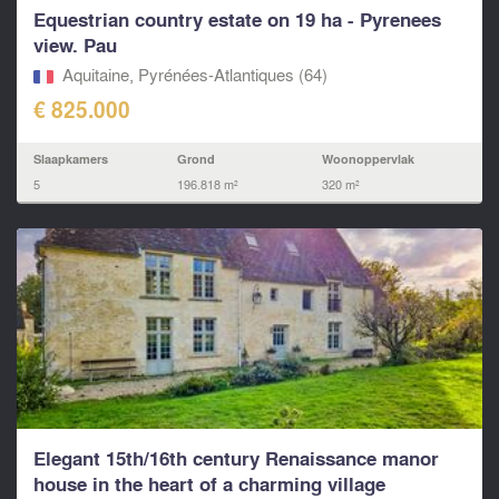
Equestrian country estate on 19 ha - Pyrenees
view. Pau
Aquitaine, Pyrénées-Atlantiques (64)
€ 825.000
Slaapkamers
Grond
Woonoppervlak
5
196.818 m²
320 m²
Elegant 15th/16th century Renaissance manor
house in the heart of a charming village