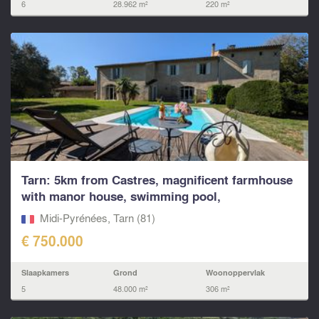
6
28.962 m²
220 m²
Tarn: 5km from Castres, magnificent farmhouse
with manor house, swimming pool,
outbuildings...
Midi-Pyrénées, Tarn (81)
€ 750.000
Slaapkamers
Grond
Woonoppervlak
5
48.000 m²
306 m²