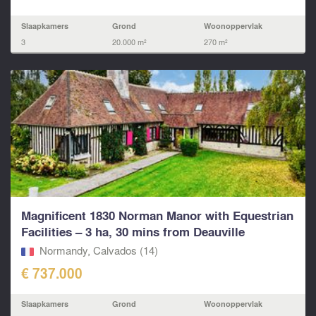
Slaapkamers
Grond
Woonoppervlak
3
20.000 m²
270 m²
Magnificent 1830 Norman Manor with Equestrian
Facilities – 3 ha, 30 mins from Deauville
Normandy, Calvados (14)
€ 737.000
Slaapkamers
Grond
Woonoppervlak