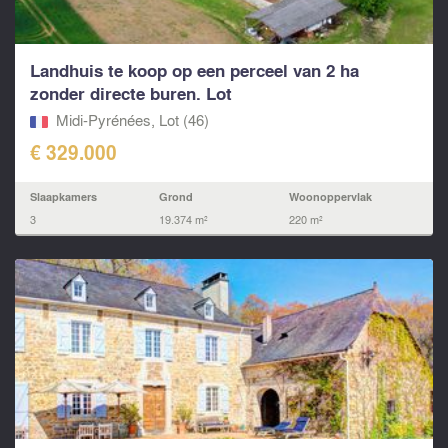
Landhuis te koop op een perceel van 2 ha
zonder directe buren. Lot
Midi-Pyrénées, Lot (46)
€ 329.000
Slaapkamers
Grond
Woonoppervlak
3
19.374 m²
220 m²