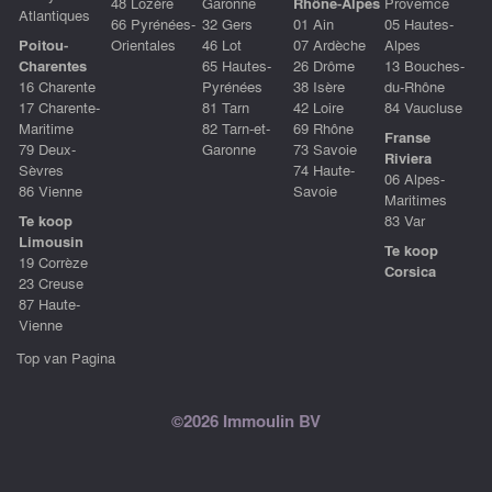
48 Lozère
Garonne
Rhône-Alpes
Provemce
Atlantiques
66 Pyrénées-
32 Gers
01 Ain
05 Hautes-
Poitou-
Orientales
46 Lot
07 Ardèche
Alpes
Charentes
65 Hautes-
26 Drôme
13 Bouches-
16 Charente
Pyrénées
38 Isère
du-Rhône
17 Charente-
81 Tarn
42 Loire
84 Vaucluse
Maritime
82 Tarn-et-
69 Rhône
Franse
79 Deux-
Garonne
73 Savoie
Riviera
Sèvres
74 Haute-
06 Alpes-
86 Vienne
Savoie
Maritimes
Te koop
83 Var
Limousin
Te koop
19 Corrèze
Corsica
23 Creuse
87 Haute-
Vienne
Top van Pagina
©2026 Immoulin BV