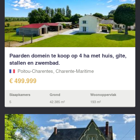
Paarden domein te koop op 4 ha met huis, gîte,
stallen en zwembad.
Poitou-Charentes, Charente-Maritime
€ 499.999
Slaapkamers
Grond
Woonoppervlak
5
42.385 m²
193 m²