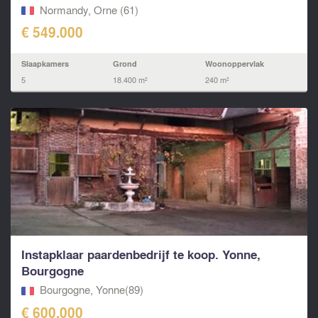
Normandy, Orne (61)
€ 549.000
Slaapkamers
Grond
Woonoppervlak
5
18.400 m²
240 m²
Instapklaar paardenbedrijf te koop. Yonne,
Bourgogne
Bourgogne, Yonne(89)
€ 600.000