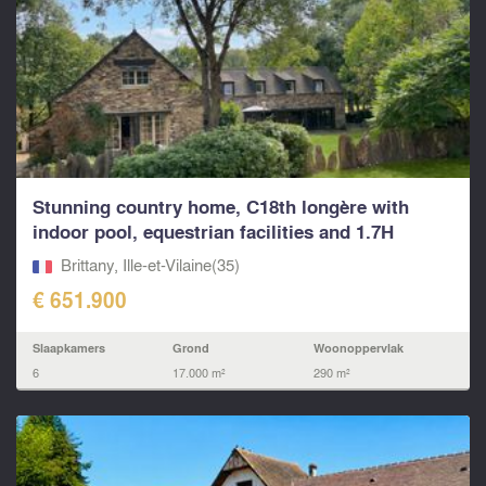
Stunning country home, C18th longère with
indoor pool, equestrian facilities and 1.7H
between Rennes
Brittany, Ille-et-Vilaine(35)
€ 651.900
Slaapkamers
Grond
Woonoppervlak
6
17.000 m²
290 m²