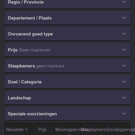
Regio / Provincie

Departement / Plaats

Onroerend goed type

Prijs
Geen maximum

Slaapkamers
geen voorkeur

Doel / Categorie

Landschap

Speciale voorzieningen

Nieuwste
Prijs
Woonoppervlakte
Slaapkamers
Grondoppervla