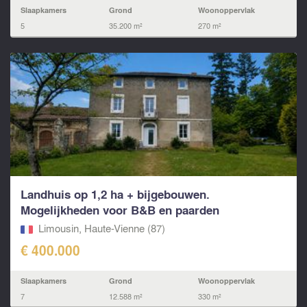
Slaapkamers
Grond
Woonoppervlak
5
35.200 m²
270 m²
Landhuis op 1,2 ha + bijgebouwen.
Mogelijkheden voor B&B en paarden
Limousin, Haute-Vienne (87)
€ 400.000
Slaapkamers
Grond
Woonoppervlak
7
12.588 m²
330 m²