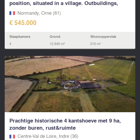
position, situated in a village. Outbuildings,
stables all se
Normandy, Orne (61)
€ 545.000
Slaapkamers
Grond
Woonoppervlak
4
12.840 m²
210 m²
Prachtige historische 4 kantshoeve met 9 ha,
zonder buren, rust&ruimte
Centre-Val de Loire, Indre (36)