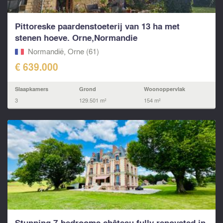
Pittoreske paardenstoeterij van 13 ha met
stenen hoeve. Orne,Normandie
Normandië, Orne (61)
€ 639.000
Slaapkamers
Grond
Woonoppervlak
3
129.501 m²
154 m²
Stunning 7-bedrooms château fully renovated in