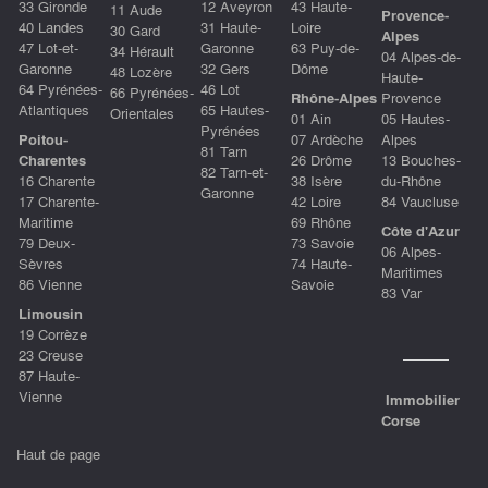
33 Gironde
12 Aveyron
43 Haute-
11 Aude
Provence-
40 Landes
31 Haute-
Loire
30 Gard
Alpes
47 Lot-et-
Garonne
63 Puy-de-
34 Hérault
04 Alpes-de-
Garonne
32 Gers
Dôme
48 Lozère
Haute-
64 Pyrénées-
46 Lot
66 Pyrénées-
Rhône-Alpes
Provence
Atlantiques
65 Hautes-
Orientales
01 Ain
05 Hautes-
Pyrénées
Poitou-
07 Ardèche
Alpes
81 Tarn
Charentes
26 Drôme
13 Bouches-
82 Tarn-et-
16 Charente
38 Isère
du-Rhône
Garonne
17 Charente-
42 Loire
84 Vaucluse
Maritime
69 Rhône
Côte d'Azur
79 Deux-
73 Savoie
06 Alpes-
Sèvres
74 Haute-
Maritimes
86 Vienne
Savoie
83 Var
Limousin
19 Corrèze
23 Creuse
87 Haute-
Vienne
Immobilier
Corse
Haut de page