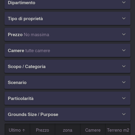
Dipartimento

Tipo di proprietà

Prezzo
No massima

Camere
tutte camere

Scopo / Categoria

Scenario

Particolarità

Grounds Size / Purpose

Ultimo
Prezzo
zona
Camere
Terreno m2