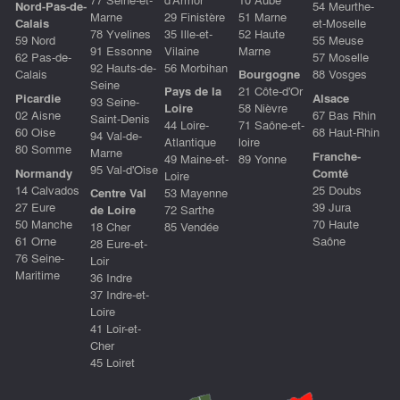
Nord-Pas-de-
54 Meurthe-
Marne
29 Finistère
51 Marne
Calais
et-Moselle
78 Yvelines
35 Ille-et-
52 Haute
59 Nord
55 Meuse
91 Essonne
Vilaine
Marne
62 Pas-de-
57 Moselle
92 Hauts-de-
56 Morbihan
Calais
Bourgogne
88 Vosges
Seine
Pays de la
21 Côte-d'Or
Picardie
Alsace
93 Seine-
Loire
58 Nièvre
02 Aisne
67 Bas Rhin
Saint-Denis
44 Loire-
71 Saône-et-
60 Oise
68 Haut-Rhin
94 Val-de-
Atlantique
loire
80 Somme
Marne
Franche-
49 Maine-et-
89 Yonne
95 Val-d'Oise
Normandy
Comté
Loire
14 Calvados
25 Doubs
Centre Val
53 Mayenne
27 Eure
39 Jura
de Loire
72 Sarthe
50 Manche
70 Haute
18 Cher
85 Vendée
61 Orne
Saône
28 Eure-et-
76 Seine-
Loir
Maritime
36 Indre
37 Indre-et-
Loire
41 Loir-et-
Cher
45 Loiret