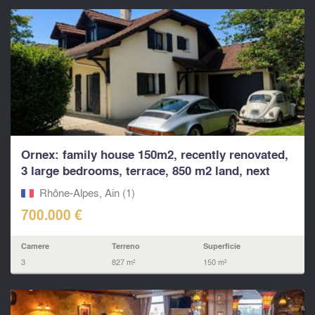
Ornex: family house 150m2, recently renovated,
3 large bedrooms, terrace, 850 m2 land, next
primary
Rhône-Alpes, Ain (1)
700.000 €
Camere
Terreno
Superficie
3
827 m²
150 m²