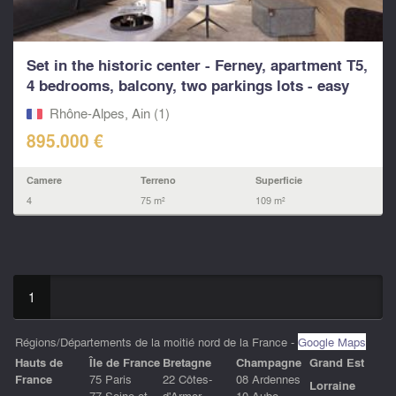
Set in the historic center - Ferney, apartment T5,
4 bedrooms, balcony, two parkings lots - easy
Gen
Rhône-Alpes, Ain (1)
895.000 €
Camere
Terreno
Superficie
4
75 m²
109 m²
1
Régions/Départements de la moitié nord de la France -
Google Maps
Hauts de
ÎIe de France
Bretagne
Champagne
Grand Est
France
75 Paris
22 Côtes-
08 Ardennes
Lorraine
77 Seine-et-
d'Armor
10 Aube