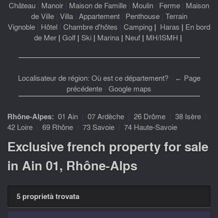
Château
|
Manoir
|
Maison de Famille
|
Moulin
|
Ferme
|
Maison
de Ville
|
Villa
|
Appartement
|
Penthouse
|
Terrain
Vignoble
|
Hôtel
|
Chambre d'hôtes
|
Camping
|
Haras
|
En bord
de Mer
|
Golf
|
Ski
|
Marina
|
Neuf
|
MH/ISMH
|
Localisateur de région: Où est ce département?
-
← Page
précédente
-
Google maps
Rhône-Alpes:
01 Ain
|
07 Ardèche
|
26 Drôme
|
38 Isère
|
42 Loire
|
69 Rhône
|
73 Savoie
|
74 Haute-Savoie
Exclusive french property for sale
in Ain 01, Rhône-Alps
5 proprietà trovata