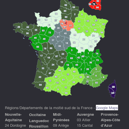
Régions/Départements de la moitié sud de la France -
Google Maps
Nouvelle-
Midi-
Auvergne
P
rovence-
Occitaine
Aquitaine
Pyrénées
03 Allier
Alpes-Côte
Languedoc
24 Dordogne
09 Ariège
15 Cantal
d'Azu
r
Roussillon