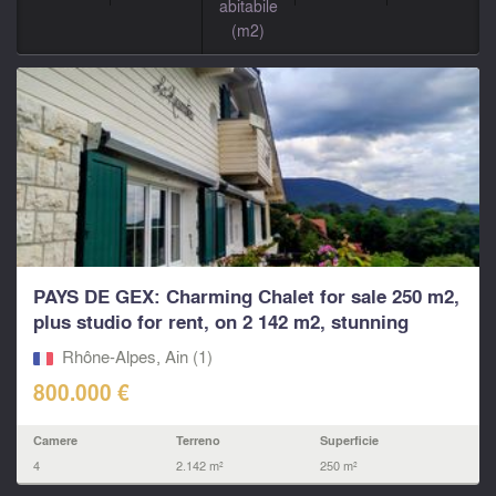
abitabile
(m2)
PAYS DE GEX: Charming Chalet for sale 250 m2,
plus studio for rent, on 2 142 m2, stunning
view...
Rhône-Alpes, Ain (1)
800.000 €
Camere
Terreno
Superficie
4
2.142 m²
250 m²