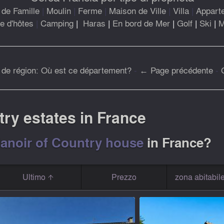
de Famille
|
Moulin
|
Ferme
|
Maison de Ville
|
Villa
|
Appart
 d'hôtes
|
Camping
|
Haras
|
En bord de Mer
|
Golf
|
Ski
|
M
 de région: Où est ce département?
-
← Page précédente
-
ry estates in France
Manoir of Country house
in France?
Ultimo
Prezzo
zona abitabil