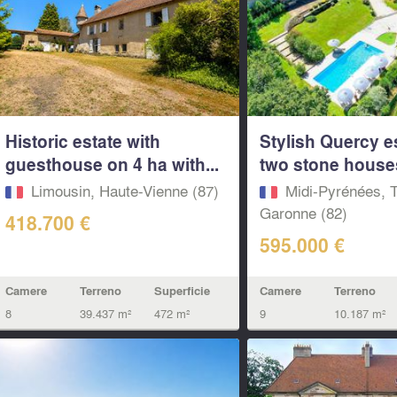
Historic estate with
Stylish Quercy e
guesthouse on 4 ha with...
two stone houses
Limousin, Haute-Vienne (87)
Midi-Pyrénées, T
Garonne (82)
418.700 €
595.000 €
Camere
Terreno
Superficie
Camere
Terreno
8
39.437 m²
472 m²
9
10.187 m²