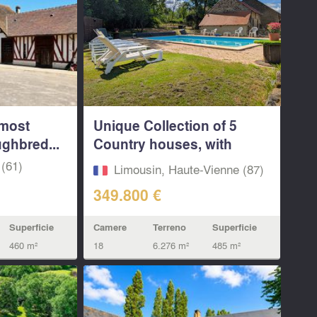
 most
Unique Collection of 5
ghbred...
Country houses, with
pool...
(61)
Limousin, Haute-Vienne (87)
349.800 €
Superficie
Camere
Terreno
Superficie
460 m²
18
6.276 m²
485 m²