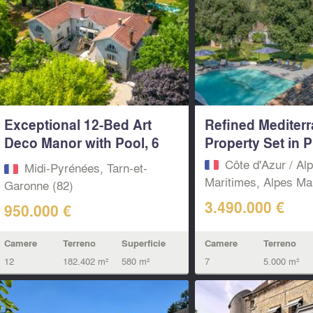
Exceptional 12-Bed Art
Refined Mediter
Deco Manor with Pool, 6
Property Set in Pr
Gîtes &...
Côte d'Azur / Al
Midi-Pyrénées, Tarn-et-
Maritimes, Alpes Mar
Garonne (82)
3.490.000 €
950.000 €
Camere
Terreno
Camere
Terreno
Superficie
7
5.000 m²
12
182.402 m²
580 m²