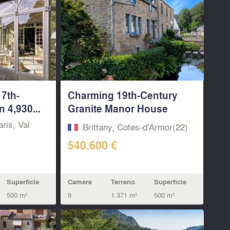
17th-
Charming 19th-Century
 4,930...
Granite Manor House
with...
aris, Val
Brittany, Cotes-d'Armor(22)
540.600 €
Superficie
Camere
Terreno
Superficie
500 m²
9
1.371 m²
500 m²