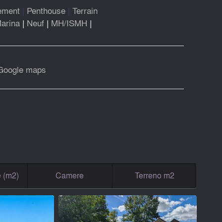
ement
|
Penthouse
|
Terrain
arina
|
Neuf
|
MH/ISMH
|
Google maps
e (m2)
Camere
Terreno m2