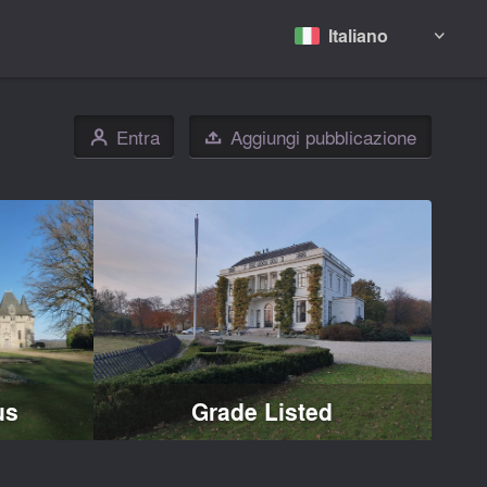
Italiano

Entra
Aggiungi pubblicazione
👤

us
Grade Listed