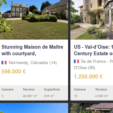
Stunning Maison de Maître
US - Val-d’Oise: 
with courtyard,
Century Estate on
equestrian...
Île de France - P
Normandy, Calvados (14)
D'Oise (95)
598.000 €
1.250.000 €
Camere
Terreno
Superficie
Camere
Terreno
5
48.997 m²
218 m²
10
4.930 m²