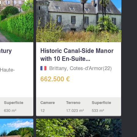
ntury
Historic Canal-Side Manor
with 10 En-Suite...
Brittany, Cotes-d'Armor(22)
Haute-
662.500 €
Camere
Terreno
Superficie
Superficie
12
17.023 m²
533 m²
630 m²