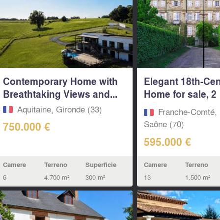
Contemporary Home with
Elegant 18th-Ce
Breathtaking Views and...
Home for sale, 2
Separate...
Aquitaine, Gironde (33)
Franche-Comté, 
Saône (70)
750.000 €
595.000 €
Camere
Terreno
Superficie
Camere
Terreno
6
4.700 m²
300 m²
13
1.500 m²