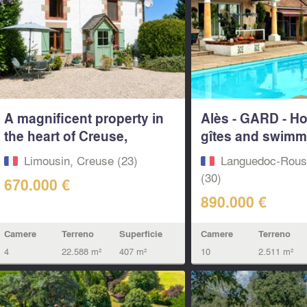
A magnificent property in
Alès - GARD - Ho
the heart of Creuse,
gîtes and swimm
featuring a...
in...
Limousin, Creuse (23)
Languedoc-Rouss
(30)
670.000 €
890.000 €
Camere
Terreno
Superficie
Camere
Terreno
4
22.588 m²
407 m²
10
2.511 m²