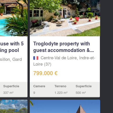
use with 5
Troglodyte property with
ing pool
guest accommodation &...
Centre-Val de Loire, Indre-et-
illon, Gard
Loire (37)
799.000 €
Camere
Terreno
Superficie
Superficie
9
1.223 m²
500 m²
337 m²