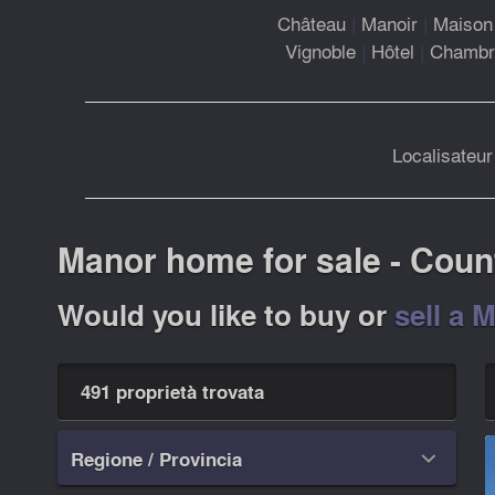
Château
|
Manoir
|
Maison 
Vignoble
|
Hôtel
|
Chambre
Localisateur
Manor home for sale - Count
Would you like to buy or
sell a 
491 proprietà trovata
Regione / Provincia
