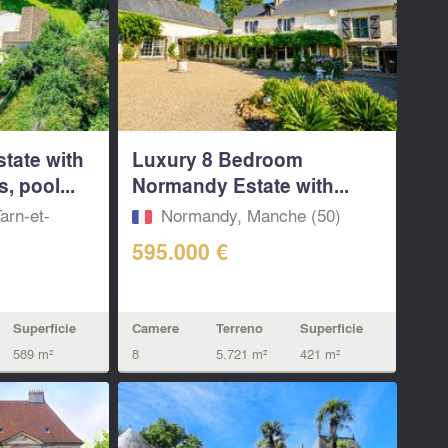
state with
Luxury 8 Bedroom
, pool...
Normandy Estate with...
arn-et-
Normandy, Manche (50)
595.000 €
Superficie
Camere
Terreno
Superficie
589 m²
8
5.721 m²
421 m²