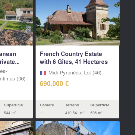
ranean
French Country Estate
ivate...
with 6 Gîtes, 41 Hectares
&...
pes-
Midi-Pyrénées, Lot (46)
itimes (06)
690.000 €
Superficie
Camere
Terreno
Superficie
544 m²
11
410.541 m²
608 m²