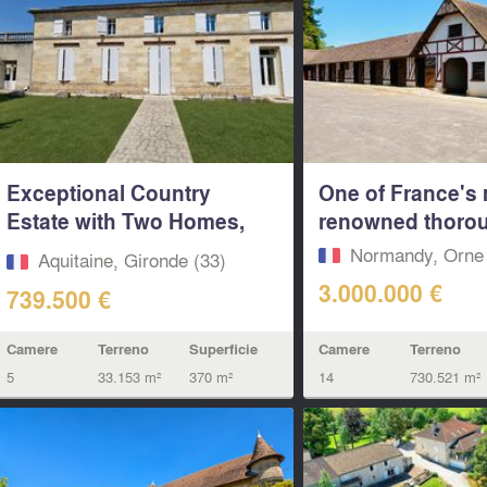
Exceptional Country
One of France's
Estate with Two Homes,
renowned thorou
Pool &...
Normandy, Orne 
Aquitaine, Gironde (33)
3.000.000 €
739.500 €
Camere
Terreno
Camere
Terreno
Superficie
14
730.521 m²
5
33.153 m²
370 m²