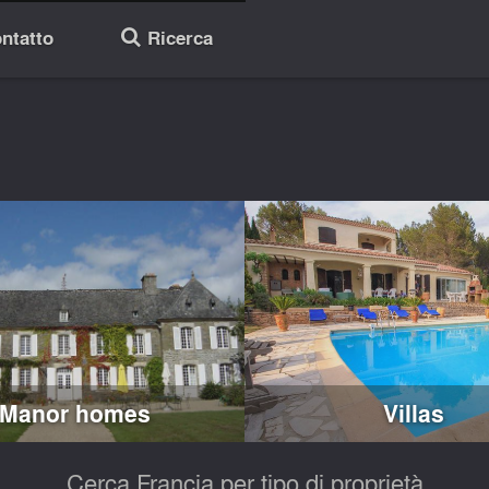
ntatto
Ricerca
🔎
Manor homes
Villas
Cerca Francia per tipo di proprietà