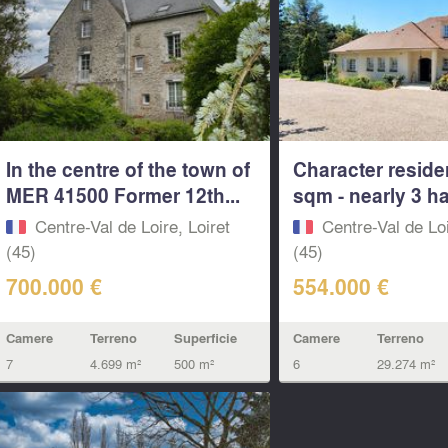
In the centre of the town of
Character resid
MER 41500 Former 12th...
sqm - nearly 3 ha 
Centre-Val de Loire, Loiret
Centre-Val de Loi
(45)
(45)
700.000 €
554.000 €
Camere
Terreno
Superficie
Camere
Terreno
7
4.699 m²
500 m²
6
29.274 m²