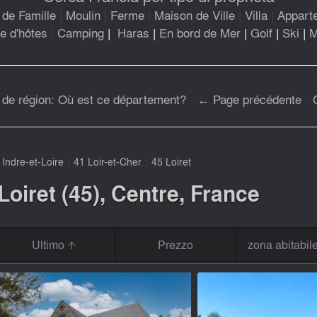
de Famille
|
Moulin
|
Ferme
|
Maison de Ville
|
Villa
|
Appart
 d'hôtes
|
Camping
|
Haras
|
En bord de Mer
|
Golf
|
Ski
|
M
 de région: Où est ce département?
-
← Page précédente
-
|
|
 Indre-et-Loire
41 Loir-et-Cher
45 Loiret
Loiret (45), Centre, France
Ultimo
Prezzo
zona abitabil