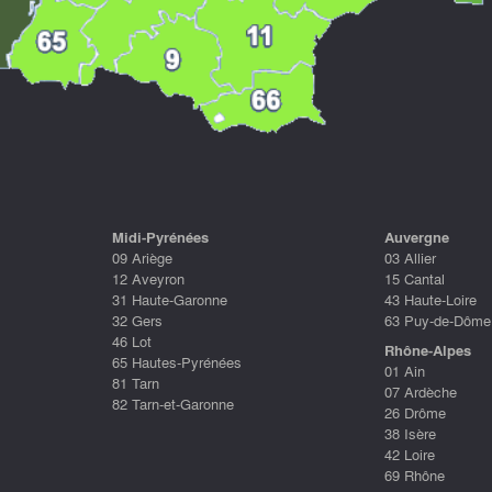
Midi-Pyrénées
Auvergne
09 Ariège
03 Allier
12 Aveyron
15 Cantal
31 Haute-Garonne
43 Haute-Loire
32 Gers
63 Puy-de-Dôme
46 Lot
Rhône-Alpes
65 Hautes-Pyrénées
01 Ain
81 Tarn
07 Ardèche
82 Tarn-et-Garonne
26 Drôme
38 Isère
42 Loire
69 Rhône