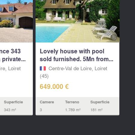
ence 343
Lovely house with pool
private...
sold furnished. 5Mn from...
re, Loiret
Centre-Val de Loire, Loiret
(45)
649.000 €
Superficie
Camere
Terreno
Superficie
343 m²
3
1.789 m²
181 m²