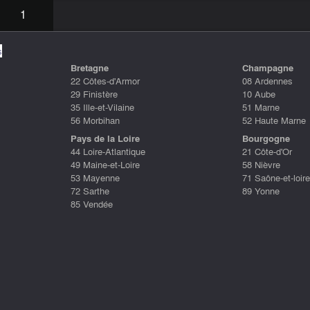
1
s
Bretagne
Champagne
22 Côtes-d'Armor
08 Ardennes
29 Finistère
10 Aube
35 Ille-et-Vilaine
51 Marne
56 Morbihan
52 Haute Marne
Pays de la Loire
Bourgogne
44 Loire-Atlantique
21 Côte-d'Or
49 Maine-et-Loire
58 Nièvre
53 Mayenne
71 Saône-et-loire
72 Sarthe
89 Yonne
85 Vendée