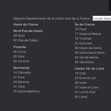
Régions/Départements de la moitié nord de la France -
Google Map
Hauts de France
ÎIe de France
75 Paris
Nord-Pas-de-Calais
77 Seine-et-Marne
59 Nord
78 Yvelines
62 Pas-de-Calais
91 Essonne
Picardie
92 Hauts-de-Seine
02 Aisne
93 Seine-Saint-Denis
60 Oise
94 Val-de-Marne
80 Somme
95 Val-d'Oise
Normandy
Centre Val de Loire
14 Calvados
18 Cher
27 Eure
28 Eure-et-Loir
50 Manche
36 Indre
61 Orne
37 Indre-et-Loire
76 Seine-Maritime
41 Loir-et-Cher
45 Loiret