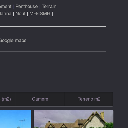
ement
|
Penthouse
|
Terrain
arina
|
Neuf
|
MH/ISMH
|
Google maps
e (m2)
Camere
Terreno m2