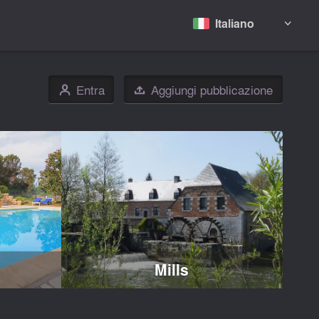
Italiano

Entra
Aggiungi pubblicazione
👤

Mills