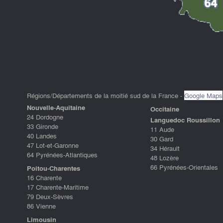
Régions/Départements de la moitié sud de la France -
Google Maps
Nouvelle-Aquitaine
Occitaine
24 Dordogne
Languedoc Roussillon
33 Gironde
11 Aude
40 Landes
30 Gard
47 Lot-et-Garonne
34 Hérault
64 Pyrénées-Atlantiques
48 Lozère
66 Pyrénées-Orientales
Poitou-Charentes
16 Charente
17 Charente-Maritime
79 Deux-Sèvres
86 Vienne
Limousin