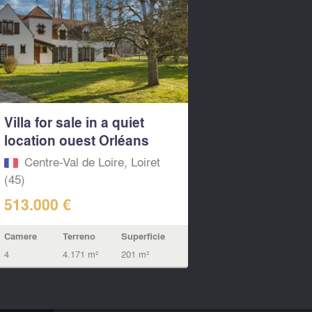
Villa for sale in a quiet
location ouest Orléans
Centre-Val de Loire, Loiret
(45)
513.000 €
Camere
Terreno
Superficie
4
4.171 m²
201 m²