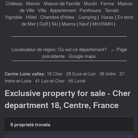
Château
|
Manoir
|
Maison de Famille
|
Moulin
|
Ferme
|
Maison
de Ville
|
Villa
|
Appartement
|
Penthouse
|
Terrain
Vignoble
|
Hôtel
|
Chambre d'hôtes
|
Camping
|
Haras
|
En bord
de Mer
|
Golf
|
Ski
|
Marina
|
Neuf
|
MH/ISMH
|
Localisateur de région: Où est ce département?
-
← Page
précédente
-
Google maps
|
|
|
Centre Loire valley:
18 Cher
28 Eure-et-Loir
36 Indre
37
|
|
Indre-et-Loire
41 Loir-et-Cher
45 Loiret
Exclusive property for sale - Cher
department 18, Centre, France
8 proprietà trovata