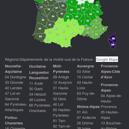
Régions/Départements de la moitié sud de la France -
Google Maps
Nouvelle-
Midi-
Auvergne
P
rovence-
Occitaine
Aquitaine
Pyrénées
03 Allier
Alpes-Côte
Languedoc
24 Dordogne
09 Ariège
15 Cantal
d'Azu
r
Roussillon
33 Gironde
12 Aveyron
43 Haute-
11 Aude
Provence-
40 Landes
31 Haute-
Loire
30 Gard
Alpes
47 Lot-et-
Garonne
63 Puy-de-
34 Hérault
04 Alpes-de-
Garonne
32 Gers
Dôme
48 Lozère
Haute-
64 Pyrénées-
46 Lot
66 Pyrénées-
Rhône-Alpes
Provence
Atlantiques
65 Hautes-
Orientales
01 Ain
05 Hautes-
Pyrénées
Poitou-
07 Ardèche
Alpes
81 Tarn
Charentes
26 Drôme
13 Bouches-
82 Tarn-et-
16 Charente
38 Isère
du-Rhône