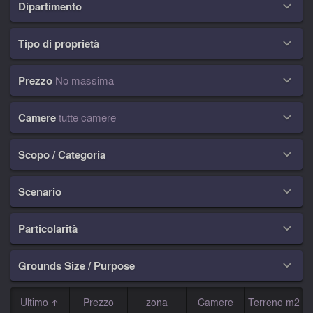
Dipartimento

Tipo di proprietà

Prezzo
No massima

Camere
tutte camere

Scopo / Categoria

Scenario

Particolarità

Grounds Size / Purpose

Ultimo
Prezzo
zona
Camere
Terreno m2