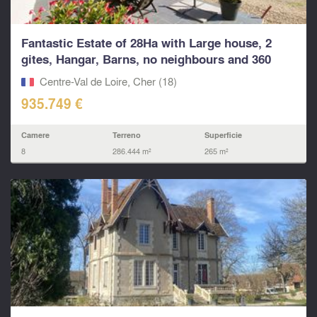
Fantastic Estate of 28Ha with Large house, 2
gites, Hangar, Barns, no neighbours and 360
views in t
Centre-Val de Loire, Cher (18)
935.749 €
Camere
Terreno
Superficie
8
286.444 m²
265 m²