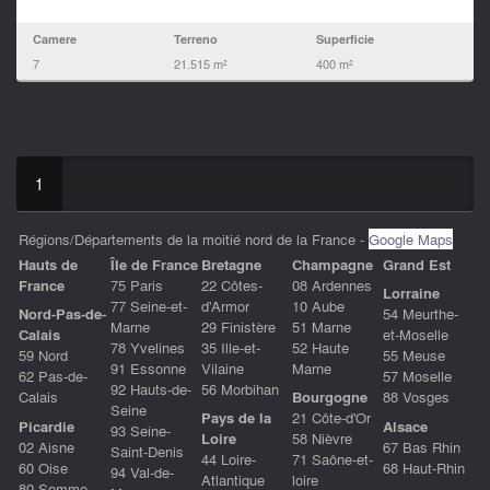
Camere
Terreno
Superficie
7
21.515 m²
400 m²
1
Régions/Départements de la moitié nord de la France -
Google Maps
Hauts de
ÎIe de France
Bretagne
Champagne
Grand Est
France
75 Paris
22 Côtes-
08 Ardennes
Lorraine
77 Seine-et-
d'Armor
10 Aube
Nord-Pas-de-
54 Meurthe-
Marne
29 Finistère
51 Marne
Calais
et-Moselle
78 Yvelines
35 Ille-et-
52 Haute
59 Nord
55 Meuse
91 Essonne
Vilaine
Marne
62 Pas-de-
57 Moselle
92 Hauts-de-
56 Morbihan
Calais
Bourgogne
88 Vosges
Seine
Pays de la
21 Côte-d'Or
Picardie
Alsace
93 Seine-
Loire
58 Nièvre
02 Aisne
67 Bas Rhin
Saint-Denis
44 Loire-
71 Saône-et-
60 Oise
68 Haut-Rhin
94 Val-de-
Atlantique
loire
80 Somme