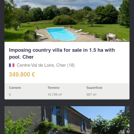
Imposing country villa for sale in 1.5 ha with
pool. Cher
Centre-Val de Loire, Cher (18)
349.800 €
Camere
Terreno
Superficie
5
15.749 m²
307 m²