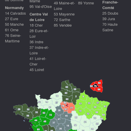
Marne
Franche-
49 Maine-et-
89 Yonne
95 Val-d'Oise
Normandy
Comté
Loire
14 Calvados
25 Doubs
Centre Val
53 Mayenne
27 Eure
39 Jura
de Loire
72 Sarthe
50 Manche
70 Haute
18 Cher
85 Vendée
61 Orne
Saône
28 Eure-et-
76 Seine-
Loir
Maritime
36 Indre
37 Indre-et-
Loire
41 Loir-et-
Cher
45 Loiret