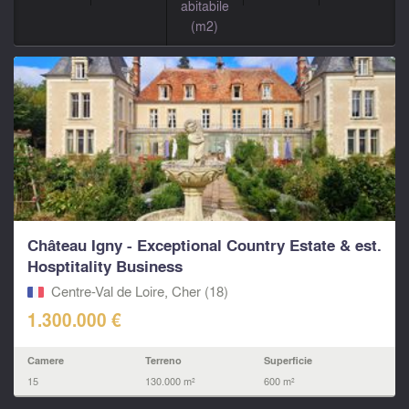
abitabile
(m2)
Château Igny - Exceptional Country Estate & est.
Hosptitality Business
Centre-Val de Loire, Cher (18)
1.300.000 €
Camere
Terreno
Superficie
15
130.000 m²
600 m²