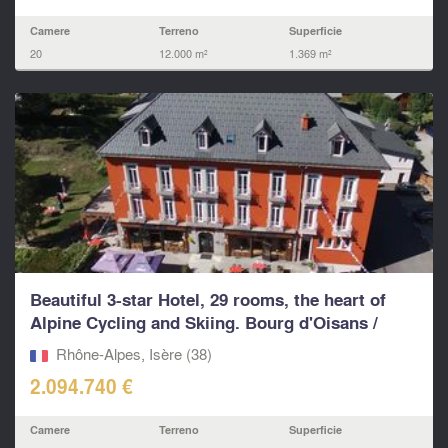
Camere
Terreno
Superficie
20
12.000 m²
1.369 m²
Beautiful 3-star Hotel, 29 rooms, the heart of
Alpine Cycling and Skiing. Bourg d'Oisans /
Alpe d'Hu
Rhône-Alpes, Isère (38)
2.094.740 €
Camere
Terreno
Superficie