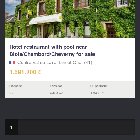
Hotel restaurant with pool near
Blois/Chambord/Cheverny for sale
Centre-Val de Loire, Loir-et-Cher (41)
1.591.200 €
Camere
Terreno
Superficie
25
4.480 m²
1.340 m²
1