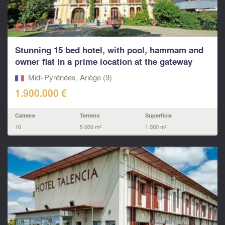
Stunning 15 bed hotel, with pool, hammam and
owner flat in a prime location at the gateway
to...
Midi-Pyrénées, Ariège (9)
1.900.000 €
Camere
Terreno
Superficie
16
5.000 m²
1.000 m²