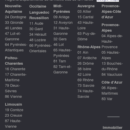
Nouvelle-
Midi-
Auvergne
P
rovence-
Occitaine
Aquitaine
Pyrénées
03 Allier
Alpes-Côte
Languedoc
24 Dordogne
09 Ariège
15 Cantal
d'Azu
r
Roussillon
33 Gironde
12 Aveyron
43 Haute-
11 Aude
Provence-
40 Landes
31 Haute-
Loire
30 Gard
Alpes
47 Lot-et-
Garonne
63 Puy-de-
34 Hérault
04 Alpes-de-
Garonne
32 Gers
Dôme
48 Lozère
Haute-
64 Pyrénées-
46 Lot
66 Pyrénées-
Rhône-Alpes
Provence
Atlantiques
65 Hautes-
Orientales
01 Ain
05 Hautes-
Pyrénées
Poitou-
07 Ardèche
Alpes
81 Tarn
Charentes
26 Drôme
13 Bouches-
82 Tarn-et-
16 Charente
38 Isère
du-Rhône
Garonne
17 Charente-
42 Loire
84 Vaucluse
Maritime
69 Rhône
Côte d'Azur
79 Deux-
73 Savoie
06 Alpes-
Sèvres
74 Haute-
Maritimes
86 Vienne
Savoie
83 Var
Limousin
19 Corrèze
23 Creuse
87 Haute-
Vienne
Immobilier