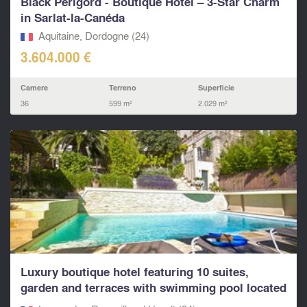
Black Perigord - Boutique Hotel – 3-Star Charm
in Sarlat-la-Canéda
Aquitaine, Dordogne (24)
3.604.000 €
Camere
Terreno
Superficie
36
599 m²
2.029 m²
Luxury boutique hotel featuring 10 suites,
garden and terraces with swimming pool located
near to Pé