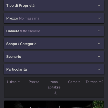
Tipo di Proprietà

Prezzo
No massima

Camere
tutte camere

Scopo / Categoria

Scenario

Particolarità

Ultimo
Prezzo
zona
Camere
Terreno m2
abitabile
(m2)