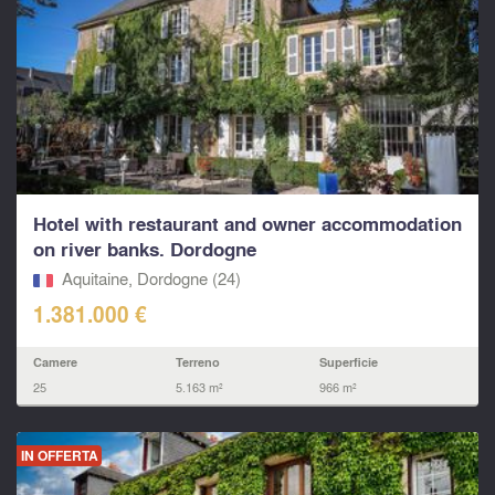
Hotel with restaurant and owner accommodation
on river banks. Dordogne
Aquitaine, Dordogne (24)
1.381.000 €
Camere
Terreno
Superficie
25
5.163 m²
966 m²
IN OFFERTA