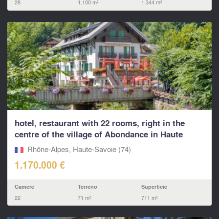
28
1.100 m²
1.344 m²
hotel, restaurant with 22 rooms, right in the
centre of the village of Abondance in Haute
Savoie.
Rhône-Alpes, Haute-Savoie (74)
1.170.000 €
Camere
Terreno
Superficie
22
71 m²
711 m²