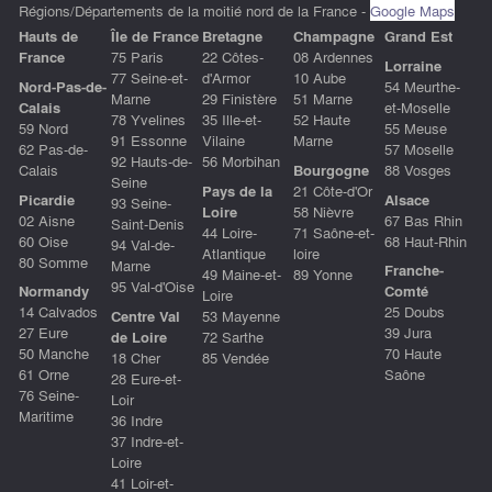
Régions/Départements de la moitié nord de la France -
Google Maps
Hauts de
ÎIe de France
Bretagne
Champagne
Grand Est
France
75 Paris
22 Côtes-
08 Ardennes
Lorraine
77 Seine-et-
d'Armor
10 Aube
Nord-Pas-de-
54 Meurthe-
Marne
29 Finistère
51 Marne
Calais
et-Moselle
78 Yvelines
35 Ille-et-
52 Haute
59 Nord
55 Meuse
91 Essonne
Vilaine
Marne
62 Pas-de-
57 Moselle
92 Hauts-de-
56 Morbihan
Calais
Bourgogne
88 Vosges
Seine
Pays de la
21 Côte-d'Or
Picardie
Alsace
93 Seine-
Loire
58 Nièvre
02 Aisne
67 Bas Rhin
Saint-Denis
44 Loire-
71 Saône-et-
60 Oise
68 Haut-Rhin
94 Val-de-
Atlantique
loire
80 Somme
Marne
Franche-
49 Maine-et-
89 Yonne
95 Val-d'Oise
Normandy
Comté
Loire
14 Calvados
25 Doubs
Centre Val
53 Mayenne
27 Eure
39 Jura
de Loire
72 Sarthe
50 Manche
70 Haute
18 Cher
85 Vendée
61 Orne
Saône
28 Eure-et-
76 Seine-
Loir
Maritime
36 Indre
37 Indre-et-
Loire
41 Loir-et-