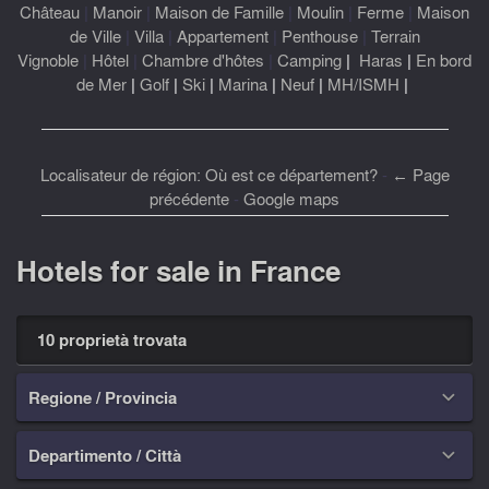
Château
|
Manoir
|
Maison de Famille
|
Moulin
|
Ferme
|
Maison
de Ville
|
Villa
|
Appartement
|
Penthouse
|
Terrain
Vignoble
|
Hôtel
|
Chambre d'hôtes
|
Camping
|
Haras
|
En bord
de Mer
|
Golf
|
Ski
|
Marina
|
Neuf
|
MH/ISMH
|
Localisateur de région: Où est ce département?
-
← Page
précédente
-
Google maps
Hotels for sale in France
10 proprietà trovata
Regione / Provincia

Departimento / Città
