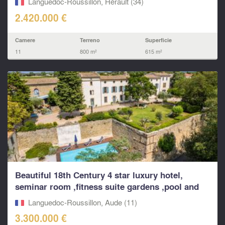
Languedoc-Roussillon, Hérault (34)
2.420.000 €
Camere
Terreno
Superficie
11
800 m²
615 m²
Beautiful 18th Century 4 star luxury hotel,
seminar room ,fitness suite gardens ,pool and
apartments
Languedoc-Roussillon, Aude (11)
3.300.000 €