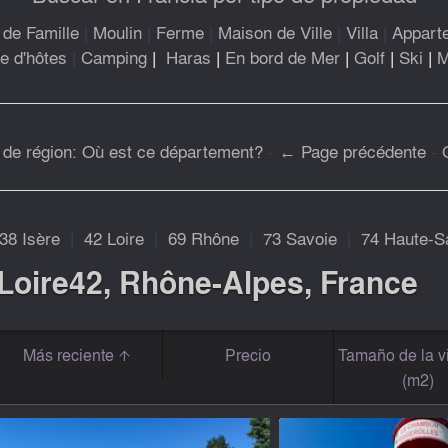
de Famille
|
Moulin
|
Ferme
|
Maison de Ville
|
Villa
|
Appart
 d'hôtes
|
Camping
|
Haras
|
En bord de Mer
|
Golf
|
Ski
|
M
 de région: Où est ce département?
-
← Page précédente
-
38 Isère
|
42 Loire
|
69 Rhône
|
73 Savoie
|
74 Haute-S
 Loire42, Rhône-Alpes, France
Más reciente
Precio
Tamaño de la v
(m2)