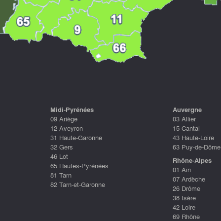
Midi-Pyrénées
Auvergne
09 Ariège
03 Allier
12 Aveyron
15 Cantal
31 Haute-Garonne
43 Haute-Loire
32 Gers
63 Puy-de-Dôme
46 Lot
Rhône-Alpes
65 Hautes-Pyrénées
01 Ain
81 Tarn
07 Ardèche
82 Tarn-et-Garonne
26 Drôme
38 Isère
42 Loire
69 Rhône