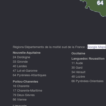
Régions/Départements de la moitié sud de la France -
Google Maps
Nouvelle-Aquitaine
Occitaine
24 Dordogne
Languedoc Roussillon
33 Gironde
11 Aude
40 Landes
30 Gard
47 Lot-et-Garonne
34 Hérault
64 Pyrénées-Atlantiques
48 Lozère
66 Pyrénées-Orientales
Poitou-Charentes
16 Charente
17 Charente-Maritime
79 Deux-Sèvres
86 Vienne
Limousin