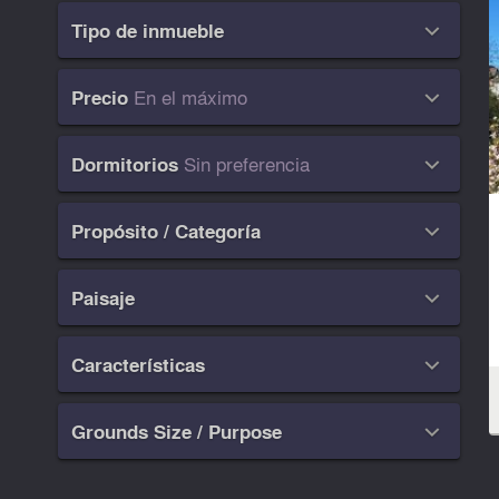
Tipo de inmueble

En el máximo
Precio

Sin preferencia
Dormitorios

Propósito / Categoría

Paisaje

Características

Grounds Size / Purpose
