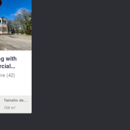
ng with
ial...
re (42)
Tamaño de la vivienda
728 m²