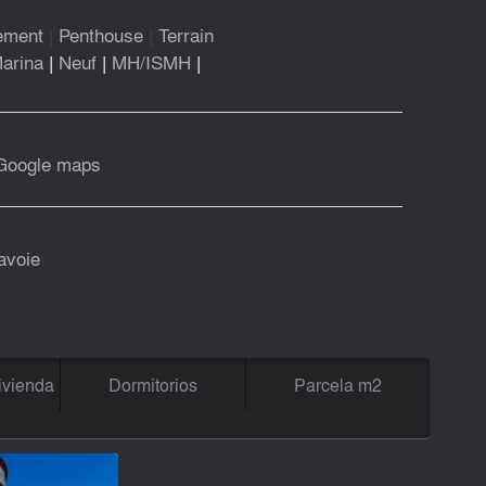
ement
|
Penthouse
|
Terrain
arina
|
Neuf
|
MH/ISMH
|
Google maps
avoie
ivienda
Dormitorios
Parcela m2