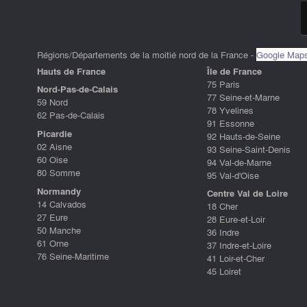
Régions/Départements de la moitié nord de la France -
Google Map
Hauts de France
ÎIe de France
75 Paris
Nord-Pas-de-Calais
77 Seine-et-Marne
59 Nord
78 Yvelines
62 Pas-de-Calais
91 Essonne
Picardie
92 Hauts-de-Seine
02 Aisne
93 Seine-Saint-Denis
60 Oise
94 Val-de-Marne
80 Somme
95 Val-d'Oise
Normandy
Centre Val de Loire
14 Calvados
18 Cher
27 Eure
28 Eure-et-Loir
50 Manche
36 Indre
61 Orne
37 Indre-et-Loire
76 Seine-Maritime
41 Loir-et-Cher
45 Loiret