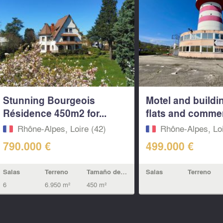
Stunning Bourgeois
Motel and buildi
Résidence 450m2 for...
flats and commerc
Rhône-Alpes, Loire (42)
Rhône-Alpes, Loi
790.000 €
499.000 €
Salas
Terreno
Tamaño de la vivienda
Salas
Terreno
6
6.950 m²
450 m²