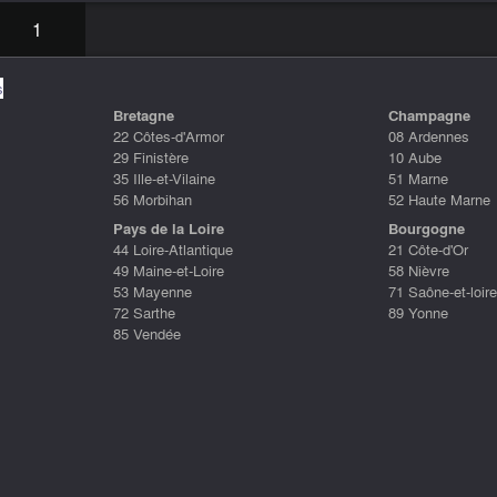
1
s
Bretagne
Champagne
22 Côtes-d'Armor
08 Ardennes
29 Finistère
10 Aube
35 Ille-et-Vilaine
51 Marne
56 Morbihan
52 Haute Marne
Pays de la Loire
Bourgogne
44 Loire-Atlantique
21 Côte-d'Or
49 Maine-et-Loire
58 Nièvre
53 Mayenne
71 Saône-et-loire
72 Sarthe
89 Yonne
85 Vendée