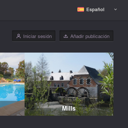
Español

Iniciar sesión
Añadir publicación
👤

Mills