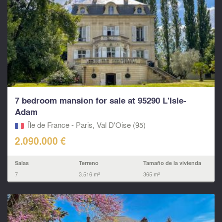
7 bedroom mansion for sale at 95290 L'Isle-
Adam
Île de France - Paris, Val D'Oise (95)
2.090.000 €
Salas
Terreno
Tamaño de la vivienda
7
3.516 m²
365 m²