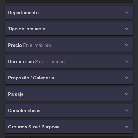
Departamento

Tipo de inmueble

Precio
En el máximo

Dormitorios
Sin preferencia

Propósito / Categoría

Paisaje

Características

Grounds Size / Purpose
