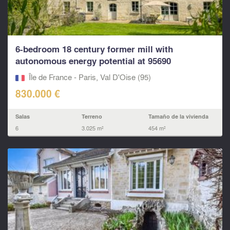
6-bedroom 18 century former mill with
autonomous energy potential at 95690
Labbeville, near L'Isle-A
Île de France - Paris, Val D'Oise (95)
830.000 €
Salas
Terreno
Tamaño de la vivienda
6
3.025 m²
454 m²