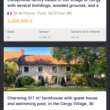
with several buildings, wooded grounds, and a
swim
Île de France - Paris, Val D'Oise (95)
3.400.000 €
Salas
Terreno
Tamaño de la vivienda
20
12.000 m²
741 m²
Charming 317 m² farmhouse with guest house
and swimming pool, in the Cergy Village, 30
minutes...