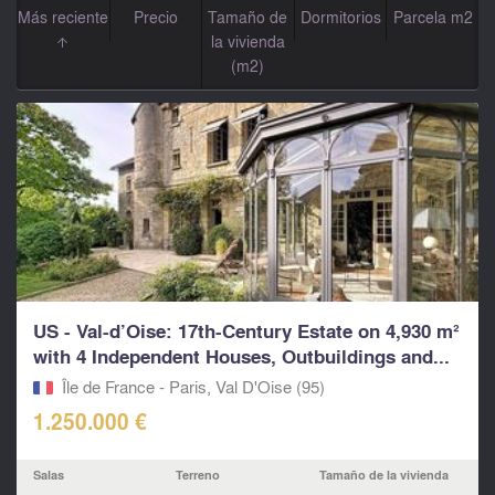
Más reciente
Precio
Tamaño de
Dormitorios
Parcela m2
la vivienda
(m2)
US - Val-d’Oise: 17th-Century Estate on 4,930 m²
with 4 Independent Houses, Outbuildings and...
Île de France - Paris, Val D'Oise (95)
1.250.000 €
Salas
Terreno
Tamaño de la vivienda