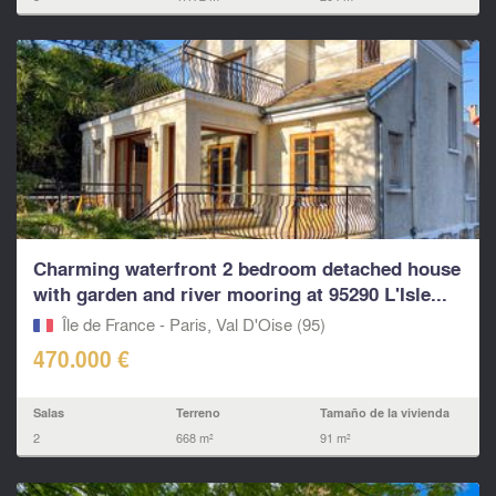
Charming waterfront 2 bedroom detached house
with garden and river mooring at 95290 L'Isle...
Île de France - Paris, Val D'Oise (95)
470.000 €
Salas
Terreno
Tamaño de la vivienda
2
668 m²
91 m²