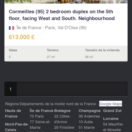
Cormeilles (95) 2 bedroom duplex on the 5th
floor, facing West and South. Neighbourhood
marina...
Île de France - Paris, Val D'Oise (95)
613.000 €
Salas
Terreno
Tamaño de la vivienda
2
27 m²
96 m²
1
Régions/Départements de la moitié nord de la France -
Google Maps
Hauts de
ÎIe de France
Bretagne
Champagne
Grand Est
France
75 Paris
22 Côtes-
08 Ardennes
Lorraine
77 Seine-et-
d'Armor
10 Aube
Nord-Pas-de-
54 Meurthe-
Marne
29 Finistère
51 Marne
Calais
et-Moselle