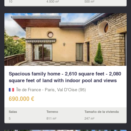
10
4.930 m²
500 m²
Spacious family home - 2,610 square feet - 2,080
square feet of land with indoor pool and views
of P
Île de France - Paris, Val D'Oise (95)
690.000 €
Salas
Terreno
Tamaño de la vivienda
5
811 m²
247 m²