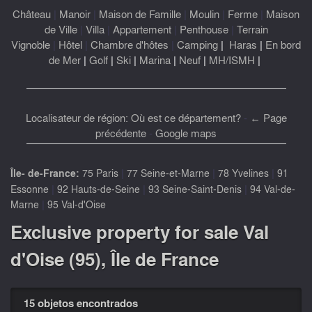
Château
|
Manoir
|
Maison de Famille
|
Moulin
|
Ferme
|
Maison
de Ville
|
Villa
|
Appartement
|
Penthouse
|
Terrain
Vignoble
|
Hôtel
|
Chambre d'hôtes
|
Camping
|
Haras
|
En bord
de Mer
|
Golf
|
Ski
|
Marina
|
Neuf
|
MH/ISMH
|
Localisateur de région: Où est ce département?
-
← Page
précédente
-
Google maps
|
|
|
Île- de-France:
75 Paris
77 Seine-et-Marne
78 Yvelines
91
|
|
|
Essonne
92 Hauts-de-Seine
93 Seine-Saint-Denis
94 Val-de-
|
Marne
95 Val-d'Oise
Exclusive property for sale Val
d'Oise (95), Île de France
15 objetos encontrados