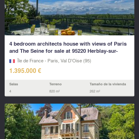
4 bedroom architects house with views of Paris
and The Seine for sale at 95220 Herblay-sur-
Seine
Île de France - Paris, Val D'Oise (95)
1.395.000 €
Salas
Terreno
Tamaño de la vivienda
4
820 m²
262 m²