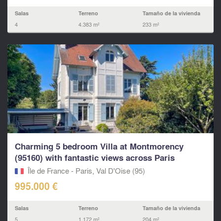
Salas
Terreno
Tamaño de la vivienda
4
4.383 m²
233 m²
Charming 5 bedroom Villa at Montmorency
(95160) with fantastic views across Paris
Île de France - Paris, Val D'Oise (95)
995.000 €
Salas
Terreno
Tamaño de la vivienda
5
1.172 m²
204 m²