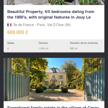
Beautiful Property, 4/5 bedrooms dating from
the 1900's, with original features in Jouy Le
Moutier.9
Île de France - Paris, Val D'Oise (95)
689.000 €
Salas
Terreno
Tamaño de la vivienda
4
1.554 m²
300 m²
Exceptional family estate in the village of Cergy