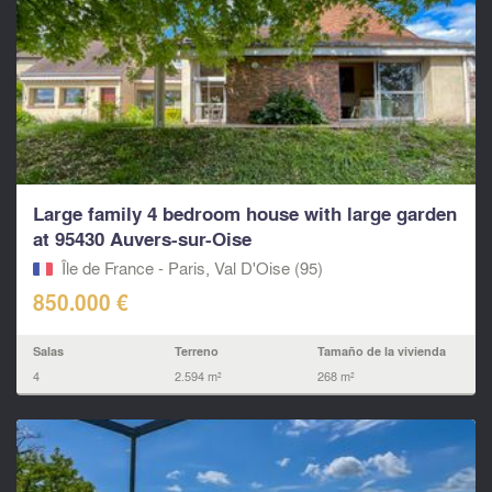
Large family 4 bedroom house with large garden
at 95430 Auvers-sur-Oise
Île de France - Paris, Val D'Oise (95)
850.000 €
Salas
Terreno
Tamaño de la vivienda
4
2.594 m²
268 m²