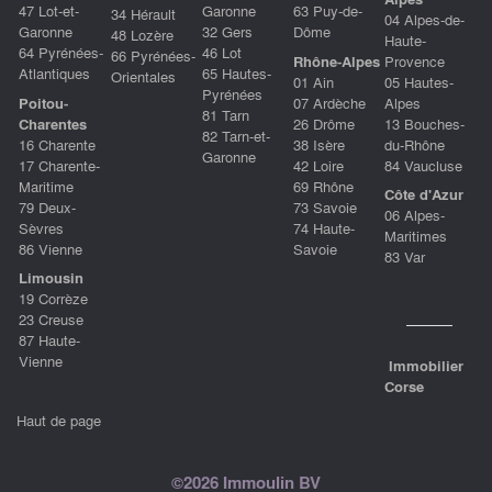
47 Lot-et-
Garonne
63 Puy-de-
34 Hérault
04 Alpes-de-
Garonne
32 Gers
Dôme
48 Lozère
Haute-
64 Pyrénées-
46 Lot
66 Pyrénées-
Rhône-Alpes
Provence
Atlantiques
65 Hautes-
Orientales
01 Ain
05 Hautes-
Pyrénées
Poitou-
07 Ardèche
Alpes
81 Tarn
Charentes
26 Drôme
13 Bouches-
82 Tarn-et-
16 Charente
38 Isère
du-Rhône
Garonne
17 Charente-
42 Loire
84 Vaucluse
Maritime
69 Rhône
Côte d'Azur
79 Deux-
73 Savoie
06 Alpes-
Sèvres
74 Haute-
Maritimes
86 Vienne
Savoie
83 Var
Limousin
19 Corrèze
23 Creuse
87 Haute-
Vienne
Immobilier
Corse
Haut de page
©2026 Immoulin BV