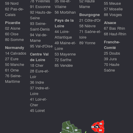
78 Yvelines
35 Ille-et-
52 Haute
59 Nord
55 Meuse
91 Essonne
Vilaine
Marne
62 Pas-de-
57 Moselle
92 Hauts-de-
56 Morbihan
Calais
Bourgogne
88 Vosges
Seine
Pays de la
21 Côte-d'Or
Picardie
Alsace
93 Seine-
Loire
58 Nièvre
02 Aisne
67 Bas Rhin
Saint-Denis
44 Loire-
71 Saône-et-
60 Oise
68 Haut-Rhin
94 Val-de-
Atlantique
loire
80 Somme
Marne
Franche-
49 Maine-et-
89 Yonne
95 Val-d'Oise
Normandy
Comté
Loire
14 Calvados
25 Doubs
Centre Val
53 Mayenne
27 Eure
39 Jura
de Loire
72 Sarthe
50 Manche
70 Haute
18 Cher
85 Vendée
61 Orne
Saône
28 Eure-et-
76 Seine-
Loir
Maritime
36 Indre
37 Indre-et-
Loire
41 Loir-et-
Cher
45 Loiret