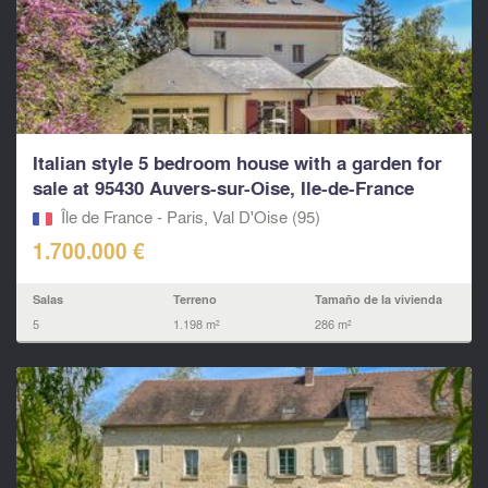
Italian style 5 bedroom house with a garden for
sale at 95430 Auvers-sur-Oise, Ile-de-France
Île de France - Paris, Val D'Oise (95)
1.700.000 €
Salas
Terreno
Tamaño de la vivienda
5
1.198 m²
286 m²