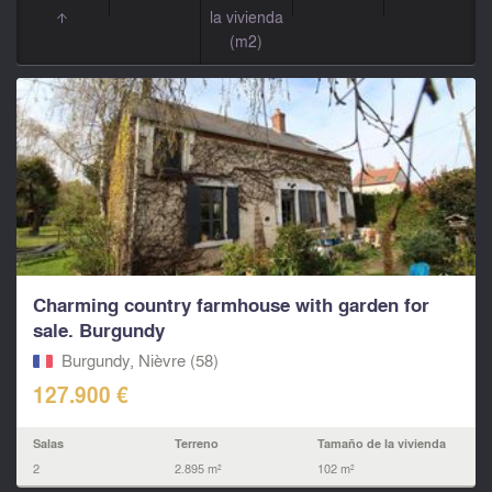
la vivienda
(m2)
Charming country farmhouse with garden for
sale. Burgundy
Burgundy, Nièvre (58)
127.900 €
Salas
Terreno
Tamaño de la vivienda
2
2.895 m²
102 m²