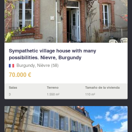
Sympathetic village house with many
possibilities. Nievre, Burgundy
Burgundy, Nièvre (58)
70.000 €
Salas
Terreno
Tamaño de la vivienda
3
1.550 m²
110 m²