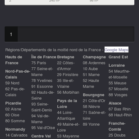
1
Régions/Départements de la moitié nord de la France -
Google Maps
Hauts de
ÎIe de France
Bretagne
Champagne
Grand Est
France
75 Paris
22 Côtes-
08 Ardennes
Lorraine
77 Seine-et-
d'Armor
10 Aube
Nord-Pas-de-
54 Meurthe-
Marne
29 Finistère
51 Marne
Calais
et-Moselle
78 Yvelines
35 Ille-et-
52 Haute
59 Nord
55 Meuse
91 Essonne
Vilaine
Marne
62 Pas-de-
57 Moselle
92 Hauts-de-
56 Morbihan
Calais
Bourgogne
88 Vosges
Seine
Pays de la
21 Côte-d'Or
Picardie
Alsace
93 Seine-
Loire
58 Nièvre
02 Aisne
67 Bas Rhin
Saint-Denis
44 Loire-
71 Saône-et-
60 Oise
68 Haut-Rhin
94 Val-de-
Atlantique
loire
80 Somme
Marne
Franche-
49 Maine-et-
89 Yonne
95 Val-d'Oise
Normandy
Comté
Loire
14 Calvados
25 Doubs
Centre Val
53 Mayenne