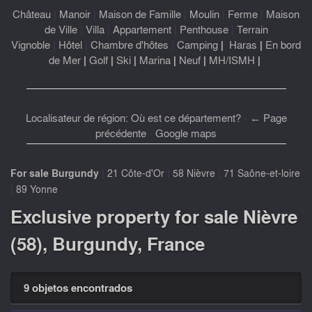
Château
|
Manoir
|
Maison de Famille
|
Moulin
|
Ferme
|
Maison
de Ville
|
Villa
|
Appartement
|
Penthouse
|
Terrain
Vignoble
|
Hôtel
|
Chambre d'hôtes
|
Camping
|
Haras
|
En bord
de Mer
|
Golf
|
Ski
|
Marina
|
Neuf
|
MH/ISMH
|
Localisateur de région: Où est ce département?
-
← Page
précédente
-
Google maps
|
|
|
For sale Burgundy
21 Côte-d'Or
58 Nièvre
71 Saône-et-loire
|
89 Yonne
Exclusive property for sale Nièvre
(58), Burgundy, France
9 objetos encontrados