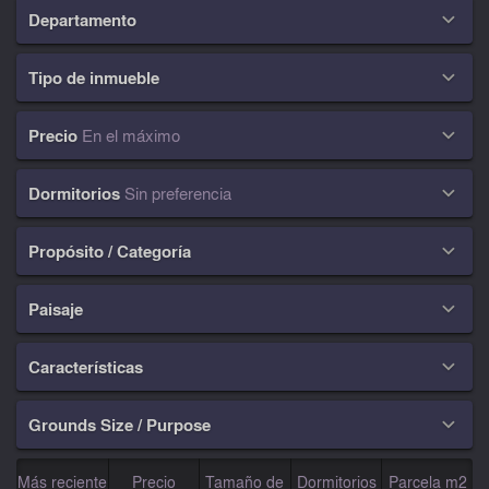
Departamento

Tipo de inmueble

Precio
En el máximo

Dormitorios
Sin preferencia

Propósito / Categoría

Paisaje

Características

Grounds Size / Purpose

Más reciente
Precio
Tamaño de
Dormitorios
Parcela m2