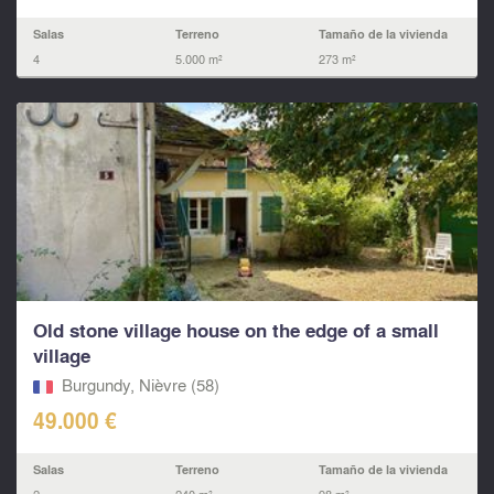
Salas
Terreno
Tamaño de la vivienda
4
5.000 m²
273 m²
Old stone village house on the edge of a small
village
Burgundy, Nièvre (58)
49.000 €
Salas
Terreno
Tamaño de la vivienda
2
240 m²
98 m²