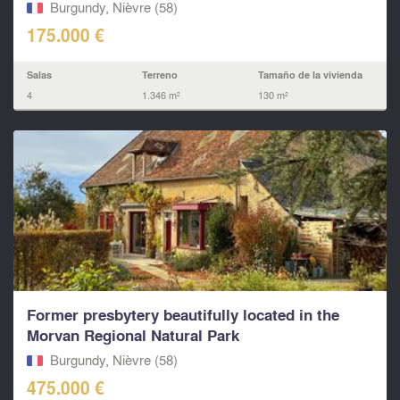
Burgundy, Nièvre (58)
175.000 €
Salas
Terreno
Tamaño de la vivienda
4
1.346 m²
130 m²
Former presbytery beautifully located in the
Morvan Regional Natural Park
Burgundy, Nièvre (58)
475.000 €