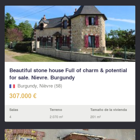
Beautiful stone house Full of charm & potential
for sale. Nievre. Burgundy
Burgundy, Nièvre (58)
307.000 €
Salas
Terreno
Tamaño de la vivienda
4
2.070 m²
201 m²