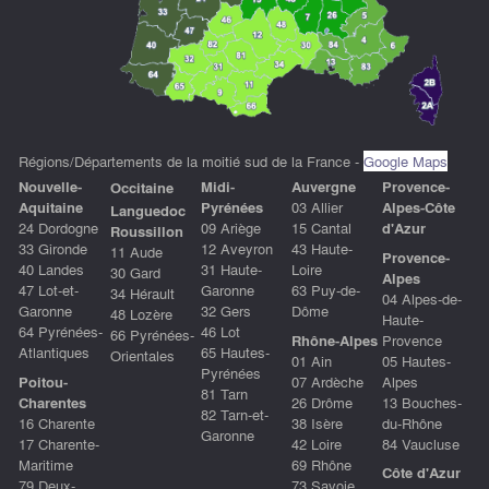
Régions/Départements de la moitié sud de la France -
Google Maps
Nouvelle-
Midi-
Auvergne
P
rovence-
Occitaine
Aquitaine
Pyrénées
03 Allier
Alpes-Côte
Languedoc
24 Dordogne
09 Ariège
15 Cantal
d'Azu
r
Roussillon
33 Gironde
12 Aveyron
43 Haute-
11 Aude
Provence-
40 Landes
31 Haute-
Loire
30 Gard
Alpes
47 Lot-et-
Garonne
63 Puy-de-
34 Hérault
04 Alpes-de-
Garonne
32 Gers
Dôme
48 Lozère
Haute-
64 Pyrénées-
46 Lot
66 Pyrénées-
Rhône-Alpes
Provence
Atlantiques
65 Hautes-
Orientales
01 Ain
05 Hautes-
Pyrénées
Poitou-
07 Ardèche
Alpes
81 Tarn
Charentes
26 Drôme
13 Bouches-
82 Tarn-et-
16 Charente
38 Isère
du-Rhône
Garonne
17 Charente-
42 Loire
84 Vaucluse
Maritime
69 Rhône
Côte d'Azur
79 Deux-
73 Savoie