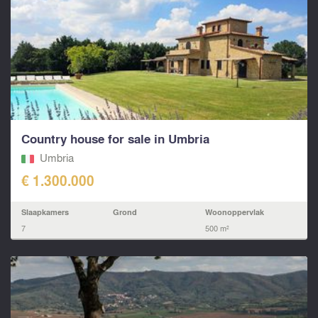
Country house for sale in Umbria
Umbria
€ 1.300.000
Slaapkamers
Grond
Woonoppervlak
7
500 m²