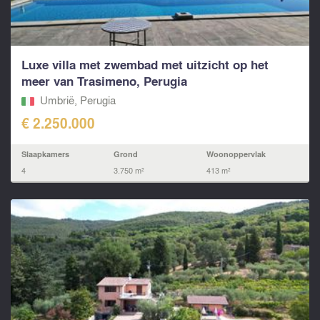
Luxe villa met zwembad met uitzicht op het
meer van Trasimeno, Perugia
Umbrië, Perugia
€ 2.250.000
Slaapkamers
Grond
Woonoppervlak
4
3.750 m²
413 m²