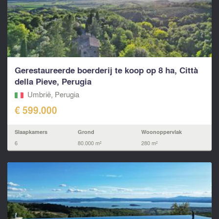
Gerestaureerde boerderij te koop op 8 ha, Città
della Pieve, Perugia
Umbrië, Perugia
€ 599.000
Slaapkamers
Grond
Woonoppervlak
6
80.000 m²
280 m²