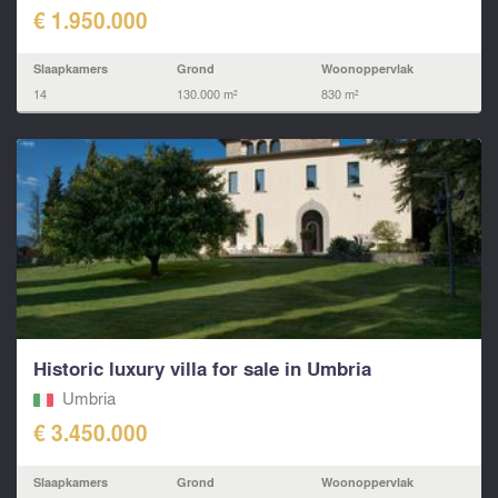
€ 1.950.000
Slaapkamers
Grond
Woonoppervlak
14
130.000 m²
830 m²
Historic luxury villa for sale in Umbria
Umbria
€ 3.450.000
Slaapkamers
Grond
Woonoppervlak