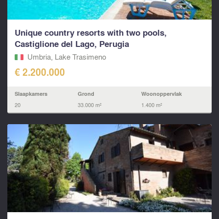
Unique country resorts with two pools,
Castiglione del Lago, Perugia
Umbria, Lake Trasimeno
€ 2.200.000
Slaapkamers
Grond
Woonoppervlak
20
33.000 m²
1.400 m²