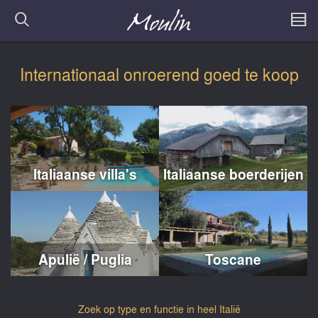
Internationaal onroerend goed te koop
Italiaanse villa's
Italiaanse boerderijen
Apulië / Puglia
Toscane
Zoek op type en functie in heel Italië