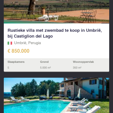
Rustieke villa met zwembad te koop in Umbrië,
bij Castiglion del Lago
Umbrië, Perugia
€ 850.000
Slaapkamers
Grond
Woonoppervlak
5
5.000 m²
350 m²