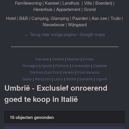
Familiewoning
|
Kasteel
|
Landhuis
|
Villa
|
Boerderij
|
Herenhuis
|
Appartement
|
Grond
Hotel
|
B&B
|
Camping, Glamping
|
Paarden
|
Aan zee
|
Trullo
|
Nieuwbouw
|
Wijngaard
← Terug naar vorige pagina
-
Google maps
Toscane
|
Umbrië
|
Marken
|
Emilia-
Romagna
|
Apulië
|
Piëmont
|
Lombardije
|
Calabrie
Trentino-Zuid-Tirol
|
Veneto
|
Friuli-Venezia
Giulia
|
Abruzzen
|
Lazio
|
Sicilië
|
Sardinië
|
Ligurië
Umbrië - Exclusief onroerend
goed te koop in Italië
16 objecten gevonden