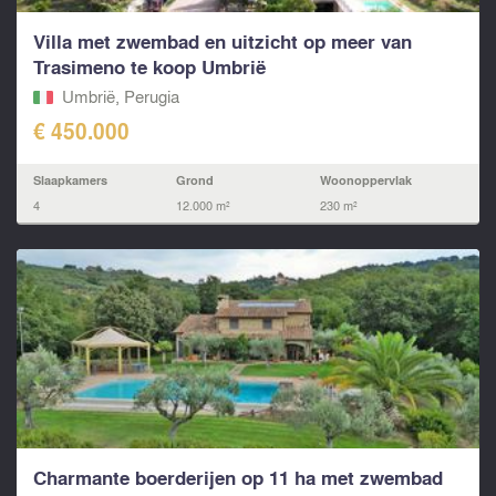
Villa met zwembad en uitzicht op meer van
Trasimeno te koop Umbrië
Umbrië, Perugia
€ 450.000
Slaapkamers
Grond
Woonoppervlak
4
12.000 m²
230 m²
Charmante boerderijen op 11 ha met zwembad