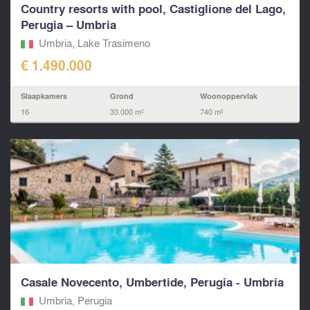
Country resorts with pool, Castiglione del Lago,
Perugia – Umbria
Umbria, Lake Trasimeno
€ 1.490.000
Slaapkamers
Grond
Woonoppervlak
16
33.000 m²
740 m²
Casale Novecento, Umbertide, Perugia - Umbria
Umbria, Perugia