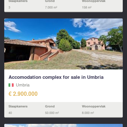
Slaapkamers
Grond
Woonoppervlak
3
7.000 m²
158 m²
Accomodation complex for sale in Umbria
Umbria
€ 2.900.000
Slaapkamers
Grond
Woonoppervlak
40
50.000 m²
8.000 m²