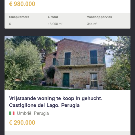
€ 980.000
Slaapkamers
Grond
Woonoppervlak
6
16.000 m²
344 m²
Vrijstaande woning te koop in gehucht.
Castiglione del Lago. Perugia
Umbrië, Perugia
€ 290.000