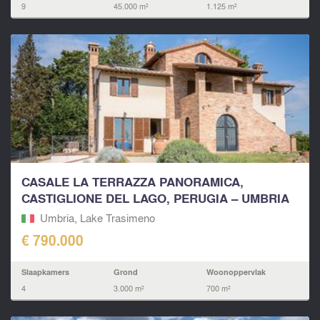
9
45.000 m²
1.125 m²
CASALE LA TERRAZZA PANORAMICA,
CASTIGLIONE DEL LAGO, PERUGIA – UMBRIA
Umbria, Lake Trasimeno
€ 790.000
Slaapkamers
Grond
Woonoppervlak
4
3.000 m²
700 m²