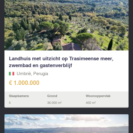
Landhuis met uitzicht op Trasimeense meer,
zwembad en gastenverblijf
Umbrië, Perugia
€ 1.000.000
Slaapkamers
Grond
Woonoppervlak
5
36.000 m²
400 m²