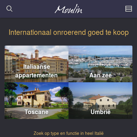
Internationaal onroerend goed te koop
Italiaanse
appartementen
Aan zee
Toscane
Umbrië
Zoek op type en functie in heel Italië