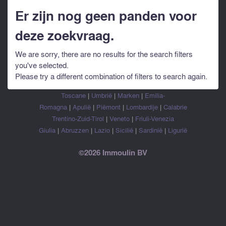
Er zijn nog geen panden voor
deze zoekvraag.
We are sorry, there are no results for the search filters
you've selected.
Please try a different combination of filters to search again.
Toscane
|
Umbrië
|
Marken
|
Emilia-
Romagna
|
Apulië
|
Piëmont
|
Lombardije
|
Calabrie
Trentino-Zuid-Tirol
|
Veneto
|
Friuli-Venezia
Giulia
|
Abruzzen
|
Lazio
|
Sicilië
|
Sardinië
|
Ligurië
©2026 Immoulin BV