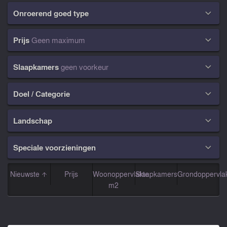
Onroerend goed type

Prijs
Geen maximum

Slaapkamers
geen voorkeur

Doel / Categorie

Landschap

Speciale voorzieningen

Nieuwste
Prijs
Woonoppervlakte
Slaapkamers
Grondoppervla
m2