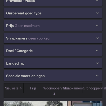
Provincie / Plaats

Onroerend goed type

Prijs
Geen maximum

Slaapkamers
geen voorkeur

Doel / Categorie

Landschap

Speciale voorzieningen

Nieuwste
Prijs
Woonoppervlakte
Slaapkamers
Grondoppervla
m2