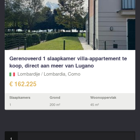
Gerenoveerd 1 slaapkamer villa-appartement te
koop, direct aan meer van Lugano
Lombardije / Lombardia, Como
€ 162.225
Slaapkamers
Grond
Woonoppervlak
1
200 m²
45 m²
1