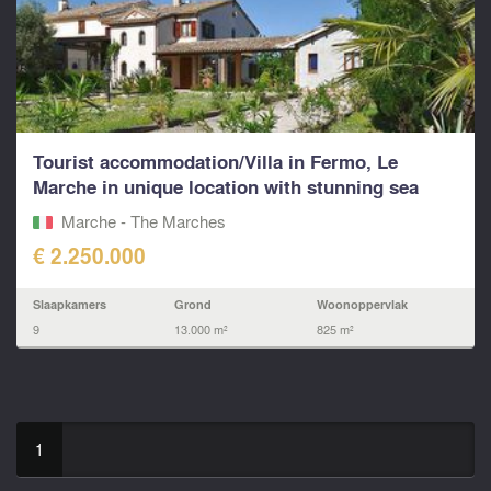
Tourist accommodation/Villa in Fermo, Le
Marche in unique location with stunning sea
views
Marche - The Marches
€ 2.250.000
Slaapkamers
Grond
Woonoppervlak
9
13.000 m²
825 m²
1