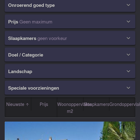
Onroerend goed type

Prijs
Geen maximum

Slaapkamers
geen voorkeur

Doel / Categorie

Landschap

Speciale voorzieningen

Nieuwste
Prijs
Woonoppervlakte
Slaapkamers
Grondoppervla
m2