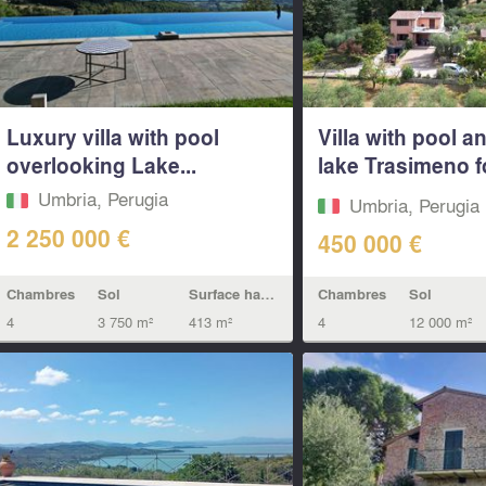
Luxury villa with pool
Villa with pool a
overlooking Lake...
lake Trasimeno f
in...
Umbria, Perugia
Umbria, Perugia
2 250 000 €
450 000 €
Chambres
Sol
Surface habitable
Chambres
Sol
4
3 750 m²
413 m²
4
12 000 m²