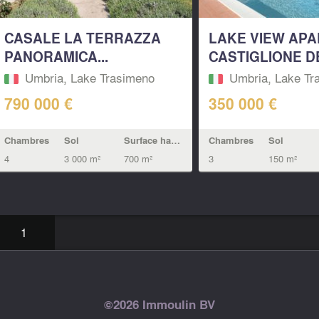
CASALE LA TERRAZZA
LAKE VIEW APA
PANORAMICA...
CASTIGLIONE DE
Umbria, Lake Trasimeno
Umbria, Lake Tr
790 000 €
350 000 €
Chambres
Sol
Surface habitable
Chambres
Sol
4
3 000 m²
700 m²
3
150 m²
1
©2026 Immoulin BV