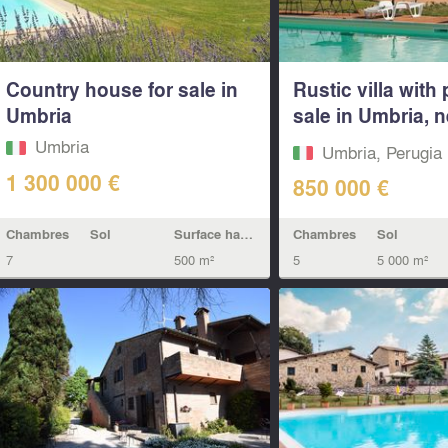
Country house for sale in
Rustic villa with 
Umbria
sale in Umbria, n
Castiglion...
Umbria
Umbria, Perugia
1 300 000 €
850 000 €
Chambres
Sol
Surface habitable
Chambres
Sol
7
500 m²
5
5 000 m²