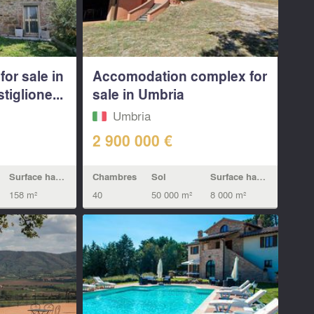
or sale in
Accomodation complex for
tiglione...
sale in Umbria
Umbria
2 900 000 €
Surface habitable
Chambres
Sol
Surface habitable
158 m²
40
50 000 m²
8 000 m²