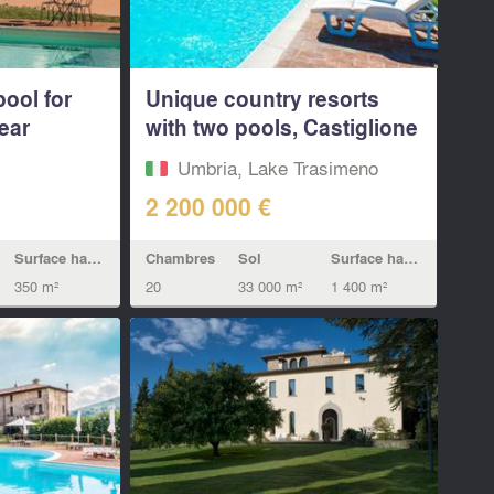
pool for
Unique country resorts
ear
with two pools, Castiglione
del...
Umbria, Lake Trasimeno
2 200 000 €
Surface habitable
Chambres
Sol
Surface habitable
350 m²
20
33 000 m²
1 400 m²