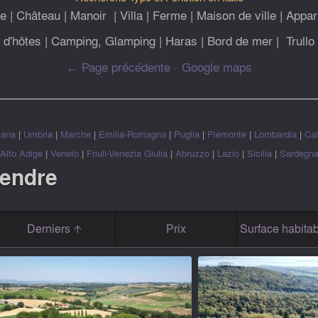
le
|
Château
|
Manoir
|
Villa
|
Ferme
|
Maison de ville
|
Appar
d'hôtes
|
Camping, Glamping
|
Haras
|
Bord de mer
|
Trullo
← Page précédente
-
Google maps
cana
|
Umbria
|
Marche
|
Emilia-Romagna
|
Puglia
|
Piemonte
|
Lombardia
|
Cal
 Alto Adige
|
Veneto
|
Friuli-Venezia Giulia
|
Abruzzo
|
Lazio
|
Sicilia
|
Sardegn
vendre
Derniers
Prix
Surface habitab