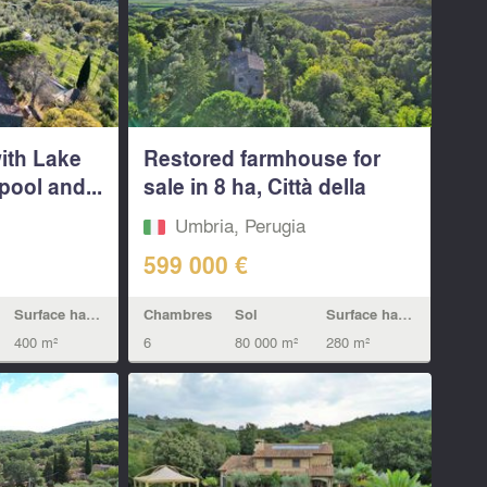
ith Lake
Restored farmhouse for
pool and...
sale in 8 ha, Città della
Pieve...
Umbria, Perugia
599 000 €
Surface habitable
Chambres
Sol
Surface habitable
400 m²
6
80 000 m²
280 m²