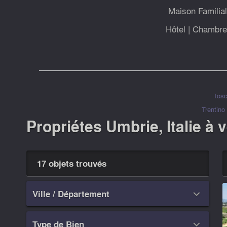
Maison Familia
Hôtel
|
Chambre 
Tos
Trentino
Propriétes Umbrie, Italie à 
17 objets trouvés
Ville / Département

Type de Bien
