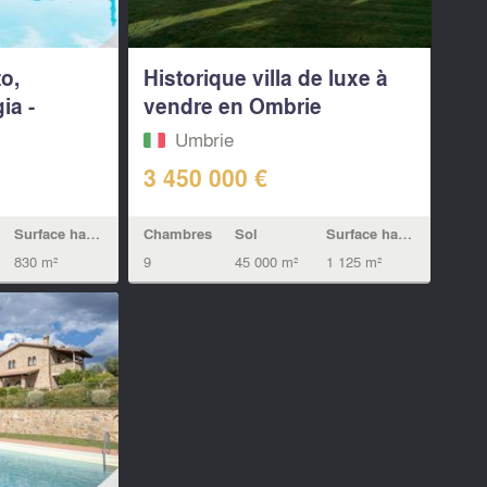
o,
Historique villa de luxe à
ia -
vendre en Ombrie
Umbrie
3 450 000 €
Chambres
Sol
Surface habitable
Surface habitable
9
45 000 m²
1 125 m²
830 m²