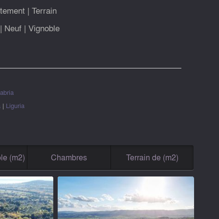
tement
|
Terrain
|
Neuf
|
Vignoble
abria
a
|
Liguria
le (m2)
Chambres
Terrain de (m2)