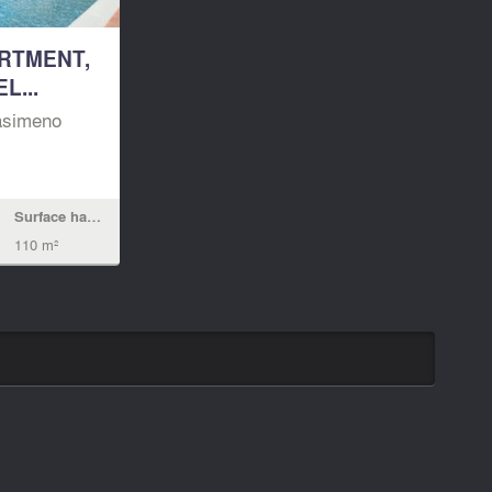
RTMENT,
L...
asimeno
Surface habitable
110 m²