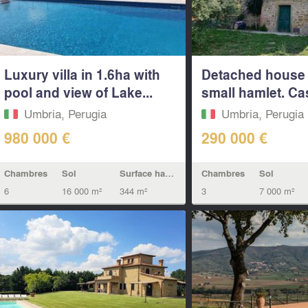
Luxury villa in 1.6ha with
Detached house f
pool and view of Lake...
small hamlet. Cas
Umbria, Perugia
Umbria, Perugia
980 000 €
290 000 €
Chambres
Sol
Surface habitable
Chambres
Sol
6
16 000 m²
344 m²
3
7 000 m²