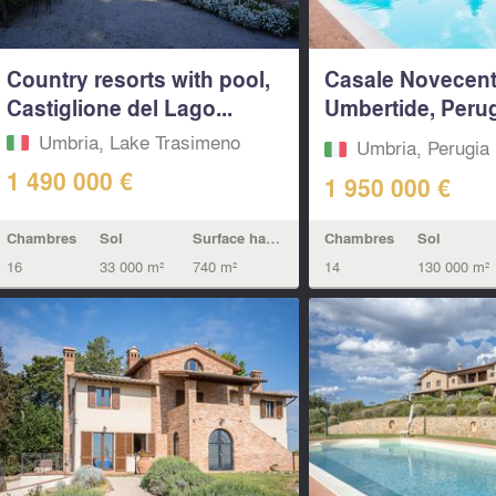
Country resorts with pool,
Casale Novecent
Castiglione del Lago...
Umbertide, Perug
Umbria
Umbria, Lake Trasimeno
Umbria, Perugia
1 490 000 €
1 950 000 €
Chambres
Sol
Surface habitable
Chambres
Sol
16
33 000 m²
740 m²
14
130 000 m²