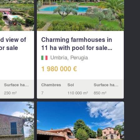
nd view of
Charming farmhouses in
or sale
11 ha with pool for sale...
Umbria, Perugia
1 980 000 €
Chambres
Sol
Surface habitable
Surface habitable
7
110 000 m²
850 m²
230 m²