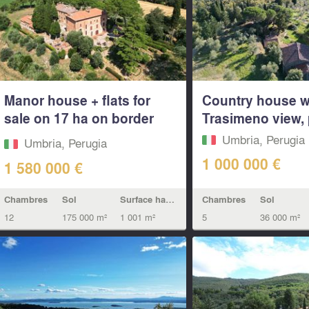
Manor house + flats for
Country house w
sale on 17 ha on border
Trasimeno view, 
of...
Umbria, Perugia
Umbria, Perugia
1 000 000 €
1 580 000 €
Chambres
Sol
Chambres
Sol
Surface habitable
5
36 000 m²
12
175 000 m²
1 001 m²