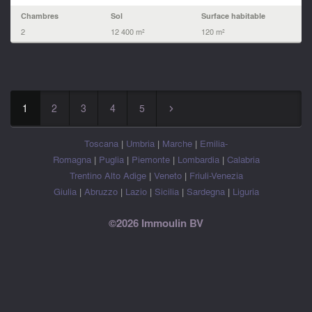
Chambres
Sol
Surface habitable
2
12 400 m²
120 m²
1
2
3
4
5
▻
Toscana
|
Umbria
|
Marche
|
Emilia-
Romagna
|
Puglia
|
Piemonte
|
Lombardia
|
Calabria
Trentino Alto Adige
|
Veneto
|
Friuli-Venezia
Giulia
|
Abruzzo
|
Lazio
|
Sicilia
|
Sardegna
|
Liguria
©2026 Immoulin BV