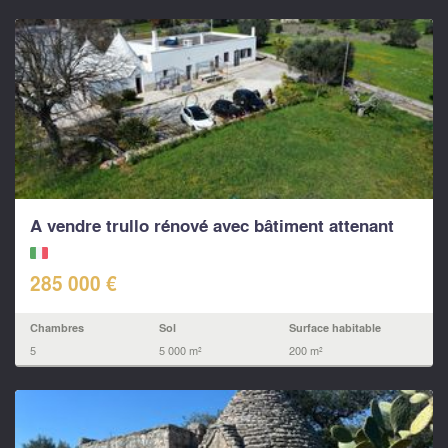
A vendre trullo rénové avec bâtiment attenant
285 000 €
Chambres
Sol
Surface habitable
5
5 000 m²
200 m²