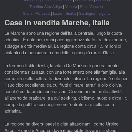
Trentino Alto Adige
|
Veneto
|
Friuli-Venezia
Giulia
|
Abruzzo
|
Lazio
|
Sicilia
|
Sardegna
|
Liguria
Case in vendita Marche, Italia
Le Marche sono una regione dell'Italia centrale, lungo la costa
adriatica. È noto per i suoi paesaggi mozzafiato, tra dolci colline,
spiagge e città medievali. La regione conta circa 1,5 milioni di
abitanti ed è considerata una delle regioni più rurali d'Italia.
In termini di stile di vita, la vita a De Marken è generalmente
considerata rilassata, con una forte attenzione alla famiglia, alla
comunità e alla cultura tradizionale italiana. La regione è nota per
il suo cibo eccellente, tra cui frutti di mare, tartufi e olio d'oliva,
nonché per la produzione di vino. Ci sono anche molte attività
all'aperto da praticare, tra cui trekking, ciclismo, nuoto e circa 15
campi da golf tra cui scegliere nell'entroterra e sulla costa
adriatica.
La regione ha diversi paesi e città affascinanti, come Urbino,
Ascoli Piceno e Ancona, dove è possibile trovare siti storici,