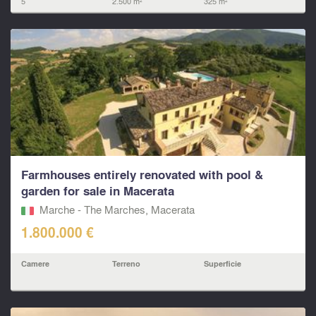
5
2.500 m²
325 m²
Farmhouses entirely renovated with pool &
garden for sale in Macerata
Marche - The Marches, Macerata‎
1.800.000 €
Camere
Terreno
Superficie