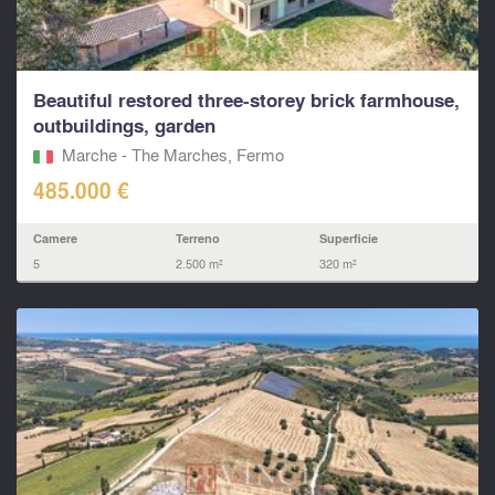
Beautiful restored three-storey brick farmhouse,
outbuildings, garden
Marche - The Marches, Fermo‎
485.000 €
Camere
Terreno
Superficie
5
2.500 m²
320 m²