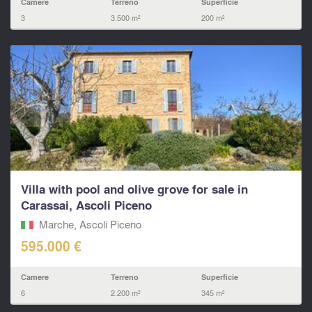
Camere
Terreno
Superficie
3
3.500 m²
200 m²
Villa with pool and olive grove for sale in
Carassai, Ascoli Piceno
Marche, Ascoli Piceno
595.000 €
Camere
Terreno
Superficie
6
2.200 m²
345 m²