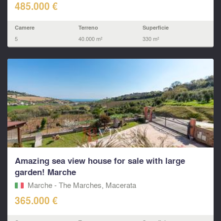
485.000 €
Camere
Terreno
Superficie
5
40.000 m²
330 m²
Amazing sea view house for sale with large
garden! Marche
Marche - The Marches, Macerata‎
365.000 €