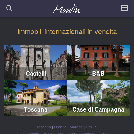
Immobili internazionali in vendita
Castelli
B&B
Toscana
Case di Campagna
Toscana
|
Umbria
|
Marche
|
Emilia-
Romagna
|
Puglia
|
Piemonte
|
Lombardia
|
Calabria