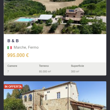
B & B
Marche, Fermo‎
995.000 €
Camere
Terreno
Superficie
7
85.000 m²
300 m²
IN OFFERTA