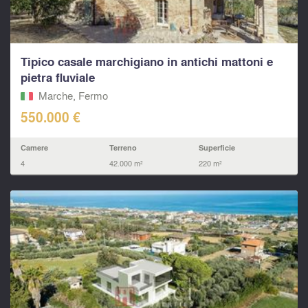
Tipico casale marchigiano in antichi mattoni e
pietra fluviale
Marche, Fermo‎
550.000 €
Camere
Terreno
Superficie
4
42.000 m²
220 m²