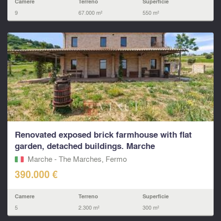
Camere
Terreno
Superficie
9
67.000 m²
550 m²
Renovated exposed brick farmhouse with flat
garden, detached buildings. Marche
Marche - The Marches, Fermo‎
390.000 €
Camere
Terreno
Superficie
5
2.300 m²
300 m²