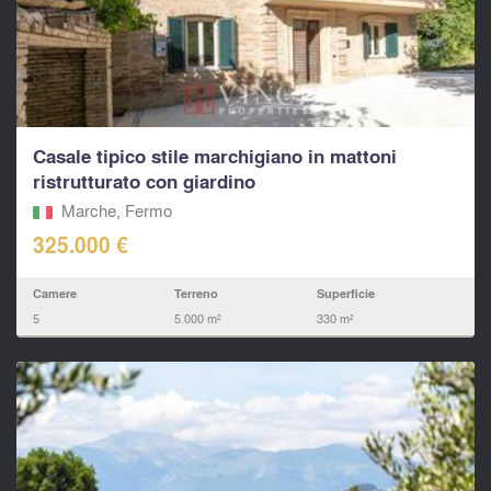
Casale tipico stile marchigiano in mattoni
ristrutturato con giardino
Marche, Fermo‎
325.000 €
Camere
Terreno
Superficie
5
5.000 m²
330 m²