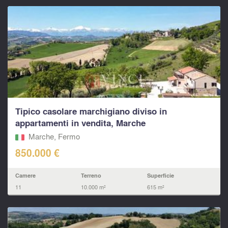
Tipico casolare marchigiano diviso in
appartamenti in vendita, Marche
Marche, Fermo‎
850.000 €
Camere
Terreno
Superficie
11
10.000 m²
615 m²