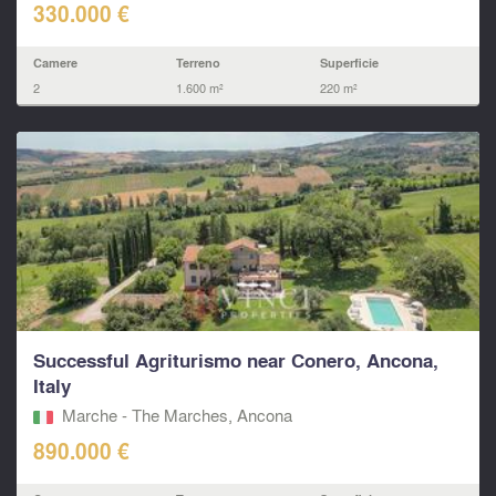
330.000 €
Camere
Terreno
Superficie
2
1.600 m²
220 m²
Successful Agriturismo near Conero, Ancona,
Italy
Marche - The Marches, Ancona
890.000 €