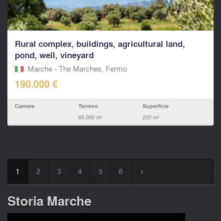
Rural complex, buildings, agricultural land,
pond, well, vineyard
Marche - The Marches, Fermo‎
190.000 €
Camere
Terreno
Superficie
65.000 m²
220 m²
1
2
3
4
5
6
▻
Storia Marche