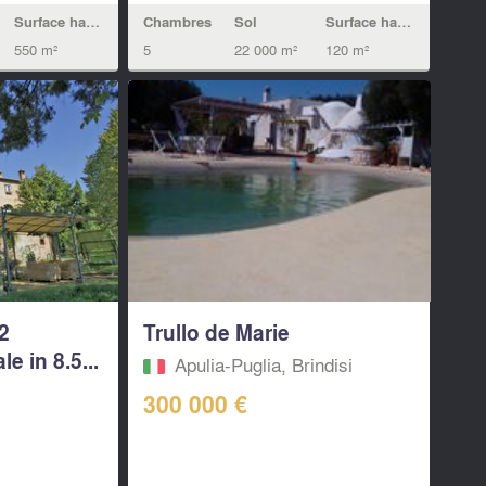
Chambres
Sol
Surface habitable
Surface habitable
5
22 000 m²
120 m²
550 m²
2
Trullo de Marie
e in 8.5...
Apulia-Puglia, Brindisi
300 000 €
r