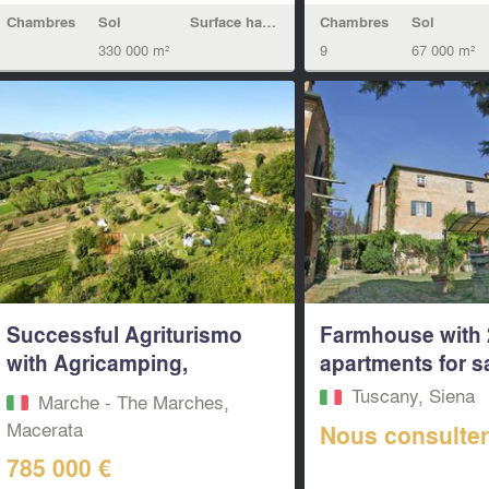
Chambres
Sol
Surface habitable
Chambres
Sol
330 000 m²
9
67 000 m²
Successful Agriturismo
Farmhouse with 
with Agricamping,
apartments for sal
Restaurant...
Tuscany, Siena
Marche - The Marches,
Macerata‎
Nous consulte
785 000 €