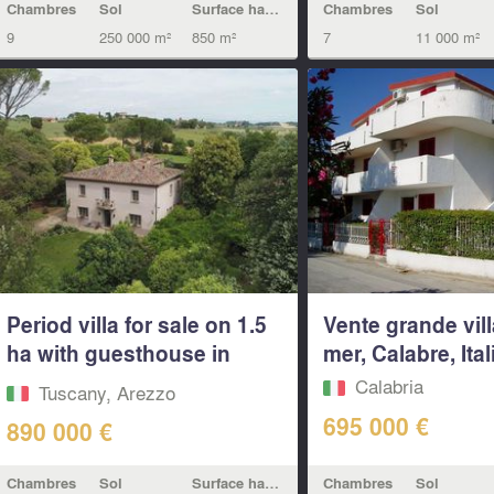
Chambres
Sol
Surface habitable
Chambres
Sol
9
250 000 m²
850 m²
7
11 000 m²
Period villa for sale on 1.5
Vente grande vill
ha with guesthouse in
mer, Calabre, Ital
the...
Calabria
Tuscany, Arezzo
695 000 €
890 000 €
Chambres
Sol
Chambres
Sol
Surface habitable