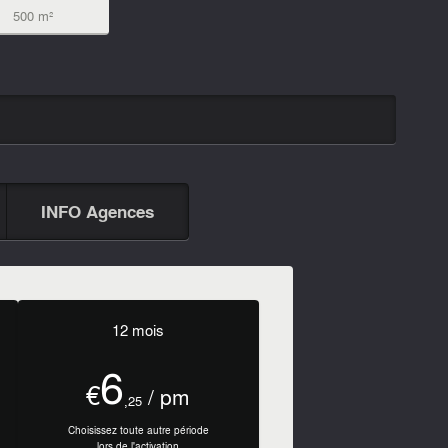
500 m²
INFO Agences
12 mois
6
€
/ pm
,25
Choisissez toute autre période
lors de l'activation