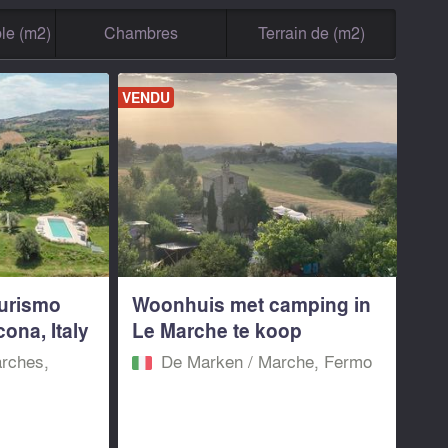
le (m2)
Chambres
Terrain de (m2)
VENDU
turismo
Woonhuis met camping in
ona, Italy
Le Marche te koop
rches,
De Marken / Marche, Fermo‎