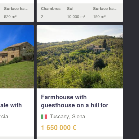
Surface habitable
Chambres
Sol
Surface habitable
820 m²
2
10 000 m²
150 m²
Farmhouse with
ale with
guesthouse on a hill for
sale on 11 ha in...
rcia
Tuscany, Siena
1 650 000 €