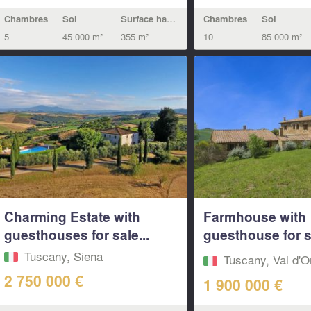
Chambres
Sol
Chambres
Sol
Surface habitable
10
85 000 m²
5
45 000 m²
355 m²
Charming Estate with
Farmhouse with
guesthouses for sale...
guesthouse for s
lovely views...
Tuscany, Siena
Tuscany, Val d'O
2 750 000 €
1 900 000 €