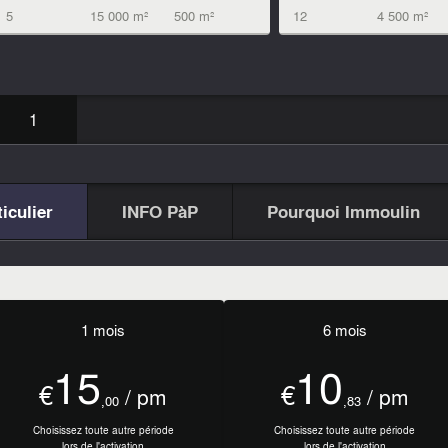
12
4 500 m²
5
15 000 m²
500 m²
1
iculier
INFO PàP
Pourquoi Immoulin
1 mois
6 mois
15
10
€
€
/ pm
/ pm
,00
,83
Choisissez toute autre période
Choisissez toute autre période
lors de l'activation
lors de l'activation