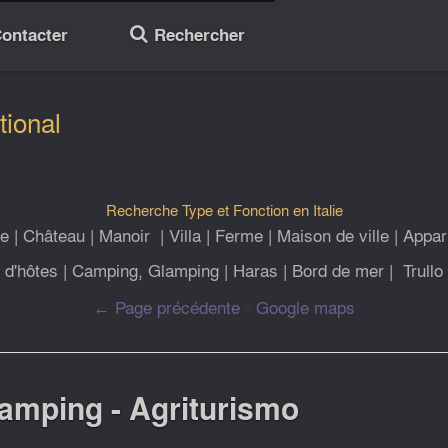
ontacter
Rechercher
🔎
tional
Recherche Type et Fonction en Italie
le
|
Château
|
Manoir
|
Villa
|
Ferme
|
Maison de ville
|
Appar
d'hôtes
|
Camping, Glamping
|
Haras
|
Bord de mer
|
Trullo
← Page précédente
-
Google maps
lamping - Agriturismo