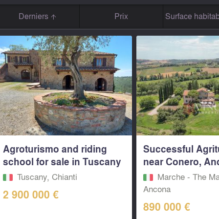
Derniers
Prix
Surface habitab
Agroturismo and riding
Successful Agri
school for sale in Tuscany
near Conero, Anc
Tuscany, Chianti
Marche - The Ma
Ancona
2 900 000 €
890 000 €