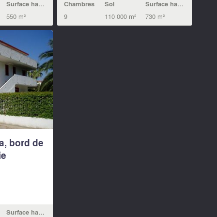
Surface habitable
Chambres
Sol
Surface habitable
550 m²
9
110 000 m²
730 m²
a, bord de
ie
Surface habitable