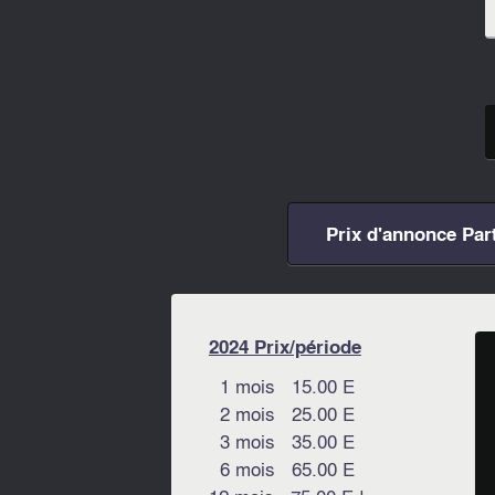
Prix d'annonce Part
2024 Prix/période
1 mois 15.00 E
2 mois 25.00 E
3 mois 35.00 E
6 mois 65.00 E