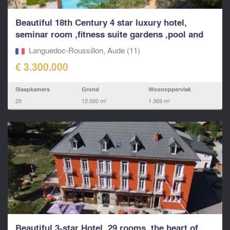
Beautiful 18th Century 4 star luxury hotel,
seminar room ,fitness suite gardens ,pool and
apartments
Languedoc-Roussillon, Aude (11)
€ 3.300.000
Slaapkamers
Grond
Woonoppervlak
20
12.000 m²
1.369 m²
Beautiful 3-star Hotel, 29 rooms, the heart of