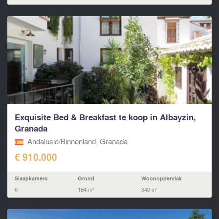
Exquisite Bed & Breakfast te koop in Albayzin,
Granada
Andalusië/Binnenland, Granada
€ 910.000
Slaapkamers
Grond
Woonoppervlak
6
184 m²
340 m²