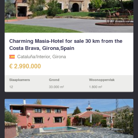
Charming Masia-Hotel for sale 30 km from the
Costa Brava, Girona,Spain
Cataluña/Interior, Girona
€ 2.990.000
Slaapkamers
Grond
Woonoppervlak
12
33.000 m²
1.800 m²