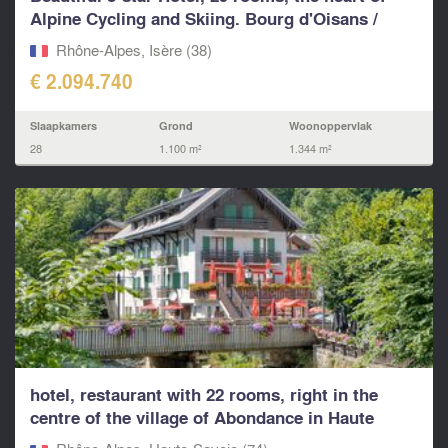
Alpine Cycling and Skiing. Bourg d'Oisans /
Alpe d'Hu
Rhône-Alpes, Isère (38)
€ 2.094.740
Slaapkamers
Grond
Woonoppervlak
28
1.100 m²
1.344 m²
hotel, restaurant with 22 rooms, right in the
centre of the village of Abondance in Haute
Savoie.