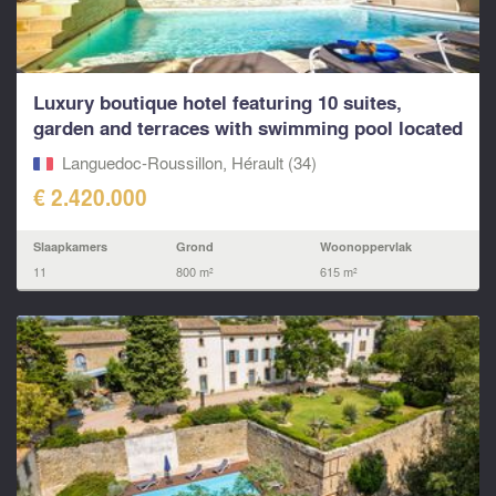
Luxury boutique hotel featuring 10 suites,
garden and terraces with swimming pool located
near to Pé
Languedoc-Roussillon, Hérault (34)
€ 2.420.000
Slaapkamers
Grond
Woonoppervlak
11
800 m²
615 m²