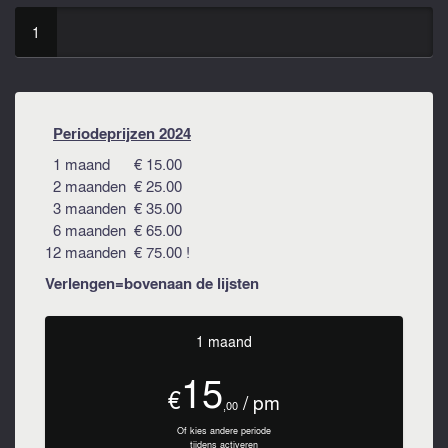
1
Periodeprijzen 2024
1 maand € 15.00
2 maanden € 25.00
3 maanden € 35.00
6 maanden € 65.00
12 maanden € 75.00 !
Verlengen=bovenaan de lijsten
1 maand
15
€
/ pm
,00
Of kies andere periode
tijdens activeren