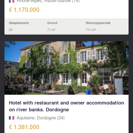
Rhône-Alpes, Haute-Savoie (74)
€ 1.170.000
Slaapkamers
Grond
Woonoppervlak
22
71 m²
711 m²
Hotel with restaurant and owner accommodation
on river banks. Dordogne
Aquitaine, Dordogne (24)
€ 1.381.000