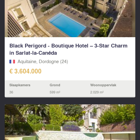
Black Perigord - Boutique Hotel – 3-Star Charm
in Sarlat-la-Canéda
Aquitaine, Dordogne (24)
€ 3.604.000
Slaapkamers
Grond
Woonoppervlak
36
599 m²
2.029 m²