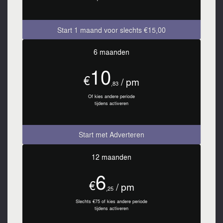
Start 1 maand voor slechts €15,00
6 maanden
10
€
/ pm
,83
Of kies andere periode
tijdens activeren
Start met Adverteren
12 maanden
6
€
/ pm
,25
Slechts €75 of kies andere periode
tijdens activeren