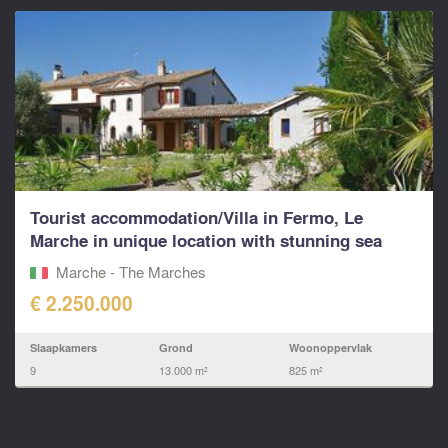
Tourist accommodation/Villa in Fermo, Le
Marche in unique location with stunning sea
views
Marche - The Marches
€ 2.250.000
Slaapkamers
Grond
Woonoppervlak
9
13.000 m²
825 m²