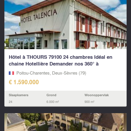
Hôtel à THOURS 79100 24 chambres Idéal en
chaine Hotellière Demander nos 360° à
LEGGETT...
Poitou-Charentes, Deux-Sèvres (79)
€ 1.590.000
Slaapkamers
Grond
Woonoppervlak
24
6.000 m²
900 m²