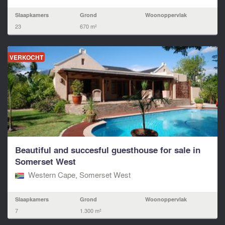
Slaapkamers
Grond
Woonoppervlak
23
670 m²
VERKOCHT
Beautiful and succesful guesthouse for sale in
Somerset West
Western Cape, Somerset West
Slaapkamers
Grond
Woonoppervlak
7
1.300 m²