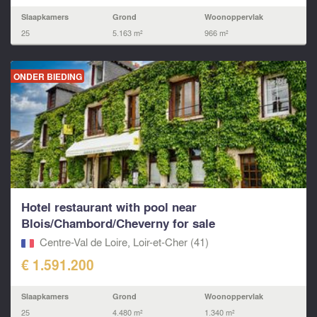
Slaapkamers
Grond
Woonoppervlak
25
5.163 m²
966 m²
ONDER BIEDING
Hotel restaurant with pool near
Blois/Chambord/Cheverny for sale
Centre-Val de Loire, Loir-et-Cher (41)
€ 1.591.200
Slaapkamers
Grond
Woonoppervlak
25
4.480 m²
1.340 m²