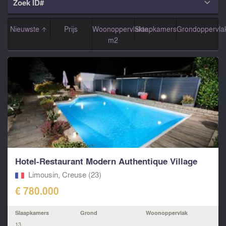
Zoek ID#

Nieuwste
Prijs
Woonoppervlakte
Slaapkamers
Grondoppervla
m2
Hotel-Restaurant Modern Authentique Village
Limousin, Creuse (23)
€ 780.000
Slaapkamers
Grond
Woonoppervlak
13