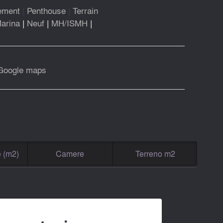
ement
|
Penthouse
|
Terrain
arina
|
Neuf
|
MH/ISMH
|
Google maps
e (m2)
Camere
Terreno m2