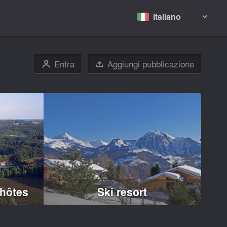
Italiano

Entra
Aggiungi pubblicazione
👤

hôtes
Ski resort