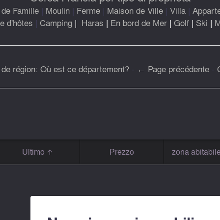
de Famille
|
Moulin
|
Ferme
|
Maison de Ville
|
Villa
|
Appart
 d'hôtes
|
Camping
|
Haras
|
En bord de Mer
|
Golf
|
Ski
|
M
 de région: Où est ce département?
-
← Page précédente
-
Ultimo
Prezzo
zona abitabil