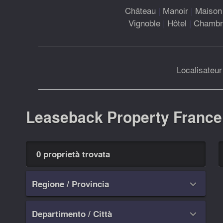
Château
|
Manoir
|
Maison 
Vignoble
|
Hôtel
|
Chambre
Localisateur
Leaseback Property France
0 proprietà trovata
Regione / Provincia

Departimento / Città
