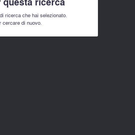
 questa ricerca
i di ricerca che hai selezionato.
r cercare di nuovo.