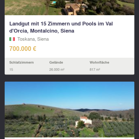
Landgut mit 15 Zimmern und Pools im Val
d'Orcia, Montalcino, Siena
Toskana, Siena
700.000 €
Schlafzimmern
Gelände
Wohnfläche
15
26.000 m²
817 m²