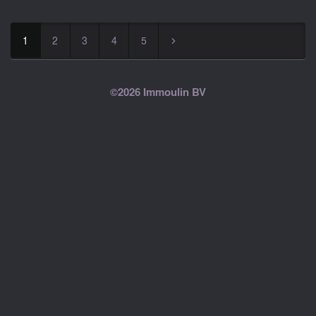
1
2
3
4
5
▻
©2026 Immoulin BV