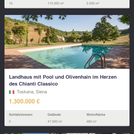
16
110.000 m²
2.500 m²
Landhaus mit Pool und Olivenhain im Herzen
des Chianti Classico
Toskana, Siena
1.300.000 €
Schlafzimmern
Gelände
Wohnfläche
5
47.000 m²
480 m²