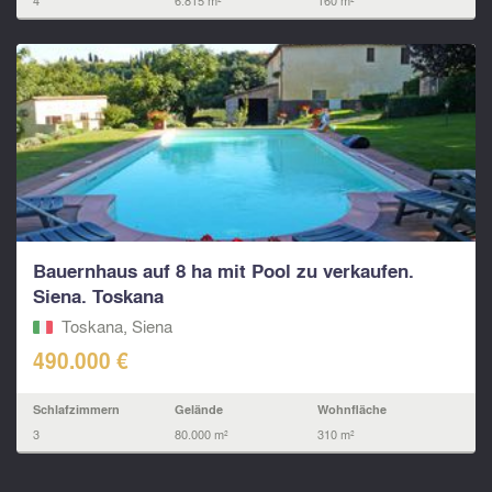
4
6.815 m²
160 m²
Bauernhaus auf 8 ha mit Pool zu verkaufen.
Siena. Toskana
Toskana, Siena
490.000 €
Schlafzimmern
Gelände
Wohnfläche
3
80.000 m²
310 m²