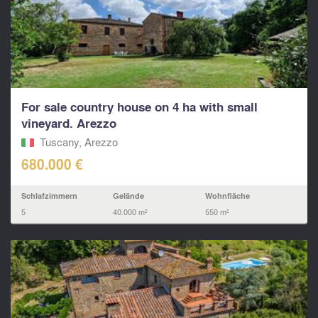
For sale country house on 4 ha with small
vineyard. Arezzo
Tuscany, Arezzo
680.000 €
Schlafzimmern
Gelände
Wohnfläche
5
40.000 m²
550 m²