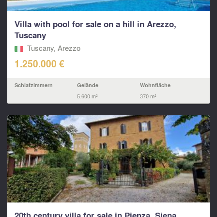
Villa with pool for sale on a hill in Arezzo,
Tuscany
Tuscany, Arezzo
1.250.000 €
Schlafzimmern
Gelände
Wohnfläche
5.600 m²
370 m²
20th century villa for sale in Pienza, Siena,