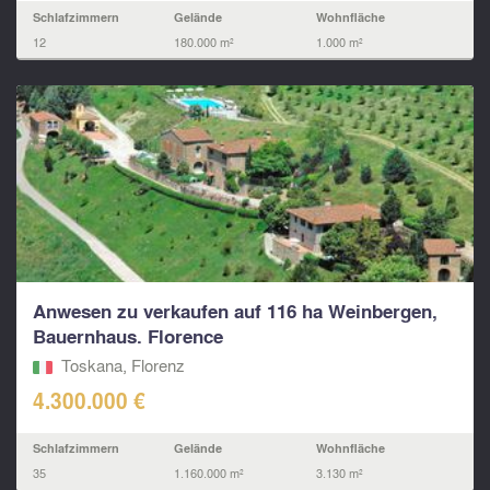
Schlafzimmern
Gelände
Wohnfläche
12
180.000 m²
1.000 m²
Anwesen zu verkaufen auf 116 ha Weinbergen,
Bauernhaus. Florence
Toskana, Florenz
4.300.000 €
Schlafzimmern
Gelände
Wohnfläche
35
1.160.000 m²
3.130 m²