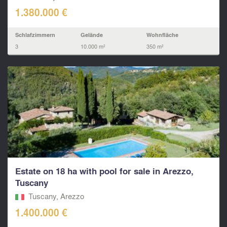
1.380.000 €
Schlafzimmern
Gelände
Wohnfläche
3
10.000 m²
350 m²
Estate on 18 ha with pool for sale in Arezzo,
Tuscany
Tuscany, Arezzo
1.400.000 €