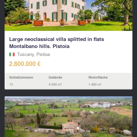
Large neoclassical villa splitted in flats
Montalbano hills. Pistoia
Tuscany, Pistioa
2.800.000 €
Schlafzimmern
Gelände
Wohnfläche
13
4.000 m²
1.460 m²