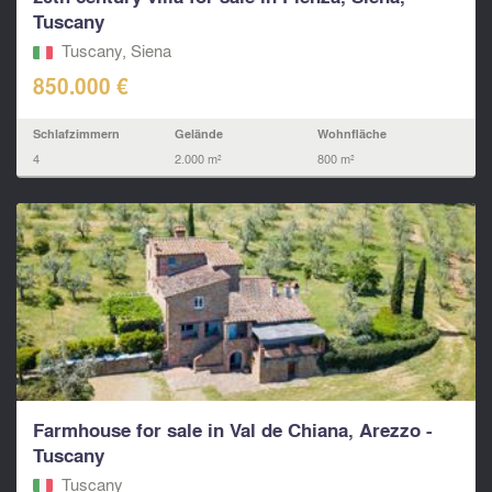
Tuscany
Tuscany, Siena
850.000 €
Schlafzimmern
Gelände
Wohnfläche
4
2.000 m²
800 m²
Farmhouse for sale in Val de Chiana, Arezzo -
Tuscany
Tuscany