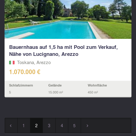
Bauernhaus auf 1,5 ha mit Pool zum Verkauf,
Nähe von Lucignano, Arezzo
Toskana, Arezzo
1.070.000 €
Schlafzimmern
Gelände
Wohnfläche
5
15.000 m²
450 m²
1
2
3
4
5
◅
▻