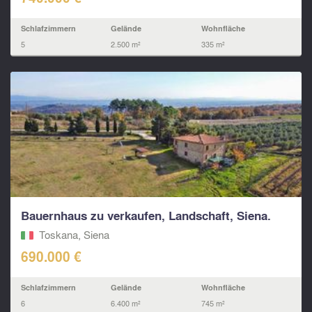
Schlafzimmern
Gelände
Wohnfläche
5
2.500 m²
335 m²
Bauernhaus zu verkaufen, Landschaft, Siena.
Toskana, Siena
690.000 €
Schlafzimmern
Gelände
Wohnfläche
6
6.400 m²
745 m²