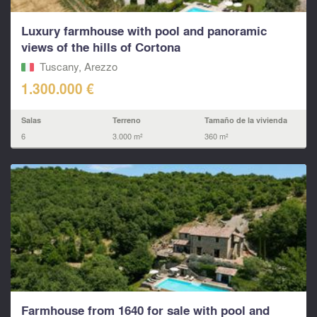
Luxury farmhouse with pool and panoramic
views of the hills of Cortona
Tuscany, Arezzo
1.300.000 €
Salas
Terreno
Tamaño de la vivienda
6
3.000 m²
360 m²
Farmhouse from 1640 for sale with pool and