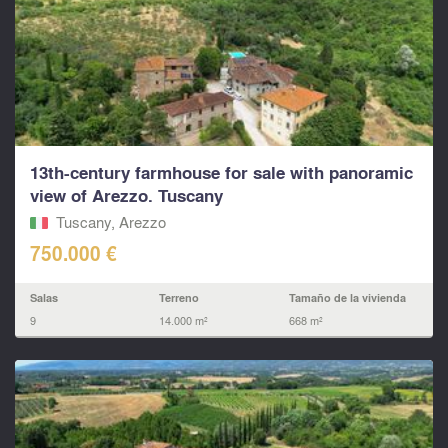
13th-century farmhouse for sale with panoramic
view of Arezzo. Tuscany
Tuscany, Arezzo
750.000 €
Salas
Terreno
Tamaño de la vivienda
9
14.000 m²
668 m²