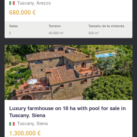
Tuscany, Arezzo
680.000 €
Salas
Terreno
Tamaño de la vivienda
5
40.000 m²
550 m²
Luxury farmhouse on 18 ha with pool for sale in
Tuscany. Siena
Tuscany, Siena
1.300.000 €