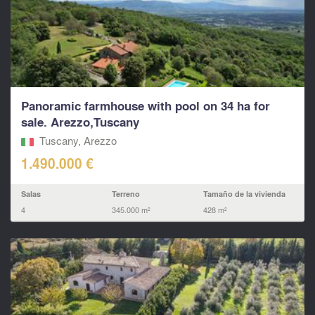
Panoramic farmhouse with pool on 34 ha for
sale. Arezzo,Tuscany
Tuscany, Arezzo
1.490.000 €
Salas
Terreno
Tamaño de la vivienda
4
345.000 m²
428 m²