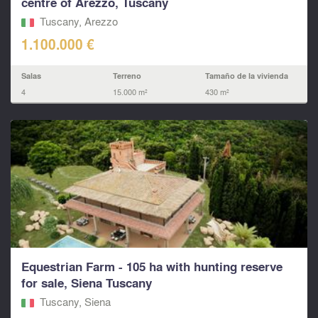
centre of Arezzo, Tuscany
Tuscany, Arezzo
1.100.000 €
Salas
Terreno
Tamaño de la vivienda
4
15.000 m²
430 m²
Equestrian Farm - 105 ha with hunting reserve
for sale, Siena Tuscany
Tuscany, Siena