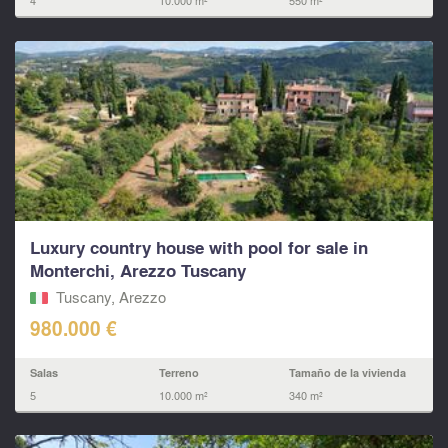
4
10.000 m²
550 m²
Luxury country house with pool for sale in
Monterchi, Arezzo Tuscany
Tuscany, Arezzo
980.000 €
Salas
Terreno
Tamaño de la vivienda
5
10.000 m²
340 m²