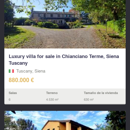
Luxury villa for sale in Chianciano Terme, Siena
Tuscany
Tuscany, Siena
880.000 €
Salas
Terreno
Tamaño de la vivienda
6
4.530 m²
630 m²