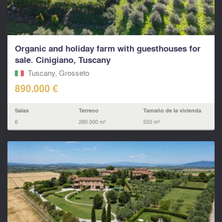
Organic and holiday farm with guesthouses for
sale. Cinigiano, Tuscany
Tuscany, Grosseto
890.000 €
Salas
Terreno
Tamaño de la vivienda
6
280.000 m²
550 m²