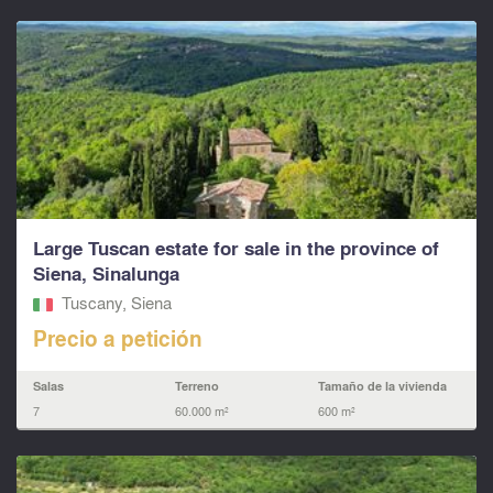
Large Tuscan estate for sale in the province of
Siena, Sinalunga
Tuscany, Siena
Precio a petición
Salas
Terreno
Tamaño de la vivienda
7
60.000 m²
600 m²