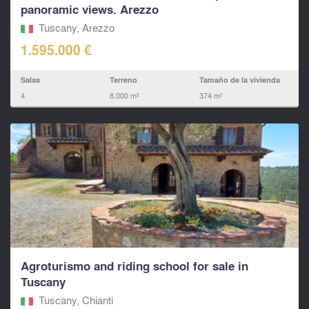
panoramic views. Arezzo
Tuscany, Arezzo
1.595.000 €
Salas
Terreno
Tamaño de la vivienda
4
8.000 m²
374 m²
Agroturismo and riding school for sale in
Tuscany
Tuscany, Chianti