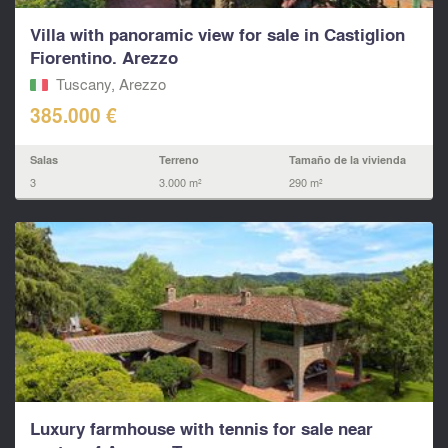
Villa with panoramic view for sale in Castiglion
Fiorentino. Arezzo
Tuscany, Arezzo
385.000 €
Salas
Terreno
Tamaño de la vivienda
3
3.000 m²
290 m²
Luxury farmhouse with tennis for sale near