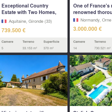
Exceptional Country
One of France's
Estate with Two Homes,
renowned thorou
Pool &...
Normandy, Orne 
Aquitaine, Gironde (33)
3.000.000 €
739.500 €
Camere
Terreno
Camere
Terreno
Superficie
14
730.521 m²
5
33.153 m²
370 m²