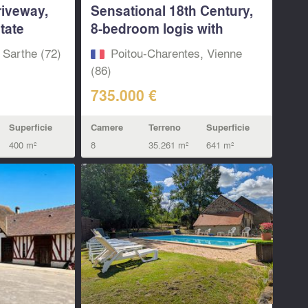
riveway,
Sensational 18th Century,
tate
8-bedroom logis with
pool...
, Sarthe (72)
Poitou-Charentes, Vienne
(86)
735.000 €
Superficie
Camere
Terreno
Superficie
400 m²
8
35.261 m²
641 m²