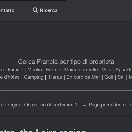
ntatto
Ricerca
🔎
Cerca Francia per tipo di proprietà
de Famille
|
Moulin
|
Ferme
|
Maison de Ville
|
Villa
|
Appart
 d'hôtes
|
Camping
|
Haras
|
En bord de Mer
|
Golf
|
Ski
|
M
 de région: Où est ce département?
-
← Page précédente
-