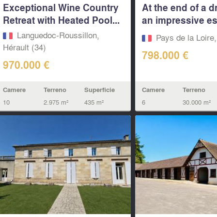
Exceptional Wine Country
At the end of a d
Retreat with Heated Pool...
an impressive es
featuring...
Languedoc-Roussillon,
Pays de la Loire
Hérault (34)
798.000 €
970.000 €
Camere
Terreno
Superficie
Camere
Terreno
10
2.975 m²
435 m²
6
30.000 m²