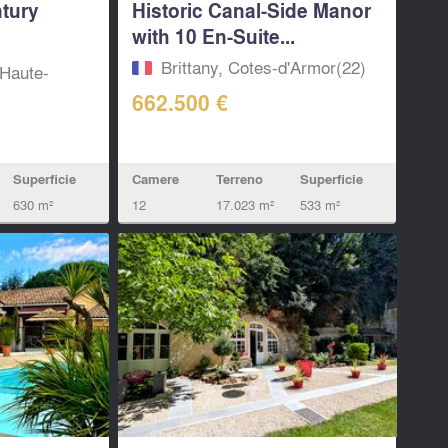
ntury
Historic Canal-Side Manor
with 10 En-Suite...
Brittany, Cotes-d'Armor(22)
Haute-
662.500 €
Camere
Terreno
Superficie
Superficie
12
17.023 m²
533 m²
630 m²