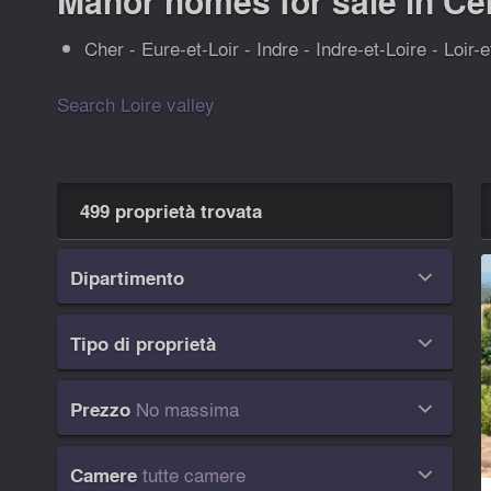
Manor homes for sale in Cen
Cher - Eure-et-Loir - Indre - Indre-et-Loire - Loir-
Search Loire valley
499 proprietà trovata
Dipartimento

Tipo di proprietà

No massima
Prezzo

tutte camere
Camere
