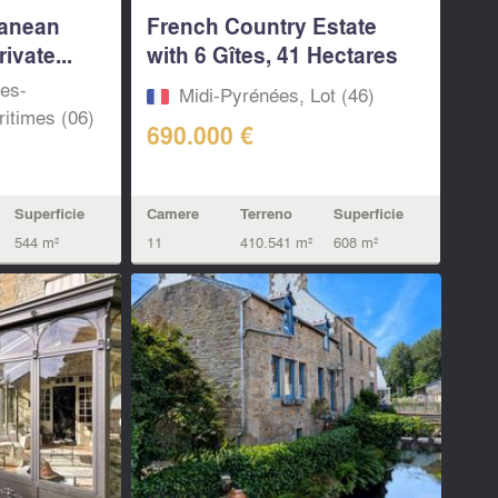
ranean
French Country Estate
ivate...
with 6 Gîtes, 41 Hectares
&...
pes-
Midi-Pyrénées, Lot (46)
itimes (06)
690.000 €
Superficie
Camere
Terreno
Superficie
544 m²
11
410.541 m²
608 m²