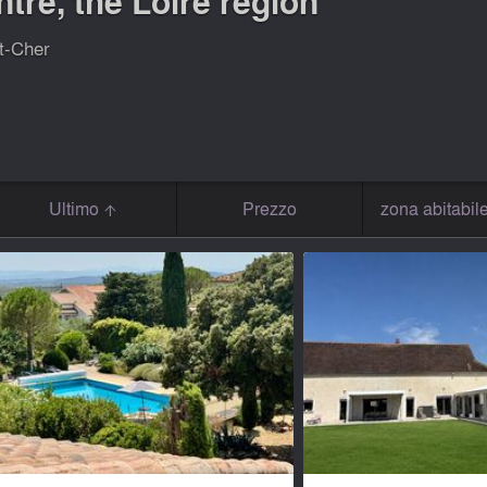
tre, the Loire region
et-Cher
Ultimo
Prezzo
zona abitabil