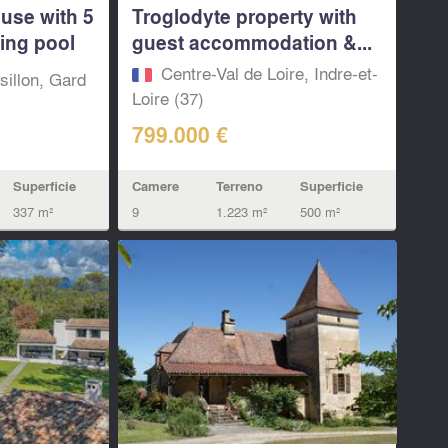
use with 5
Troglodyte property with
ing pool
guest accommodation &...
Centre-Val de Loire, Indre-et-
illon, Gard
Loire (37)
799.000 €
Camere
Terreno
Superficie
Superficie
9
1.223 m²
500 m²
337 m²