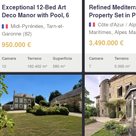
Exceptional 12-Bed Art
Refined Mediter
Deco Manor with Pool, 6
Property Set in Pr
Gîtes &...
Côte d'Azur / Al
Midi-Pyrénées, Tarn-et-
Maritimes, Alpes Mar
Garonne (82)
3.490.000 €
950.000 €
Camere
Terreno
Camere
Terreno
Superficie
7
5.000 m²
12
182.402 m²
580 m²