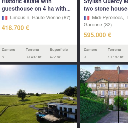
Historic estate with
Stylish Quercy e
guesthouse on 4 ha with...
two stone houses
Limousin, Haute-Vienne (87)
Midi-Pyrénées, T
Garonne (82)
418.700 €
595.000 €
Camere
Terreno
Superficie
Camere
Terreno
8
39.437 m²
472 m²
9
10.187 m²