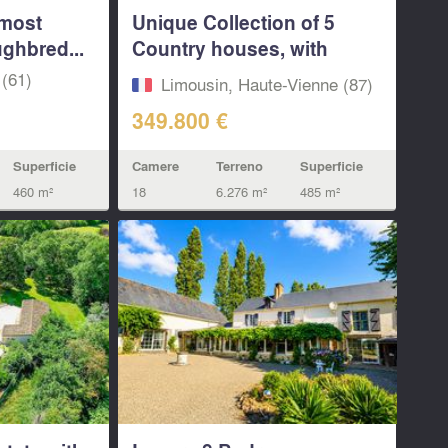
 most
Unique Collection of 5
ghbred...
Country houses, with
pool...
(61)
Limousin, Haute-Vienne (87)
349.800 €
Superficie
Camere
Terreno
Superficie
460 m²
18
6.276 m²
485 m²