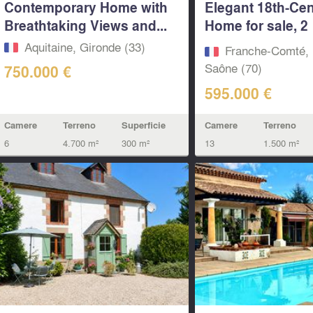
Contemporary Home with
Elegant 18th-Ce
Breathtaking Views and...
Home for sale, 2
Separate...
Aquitaine, Gironde (33)
Franche-Comté, 
Saône (70)
750.000 €
595.000 €
Camere
Terreno
Superficie
Camere
Terreno
6
4.700 m²
300 m²
13
1.500 m²