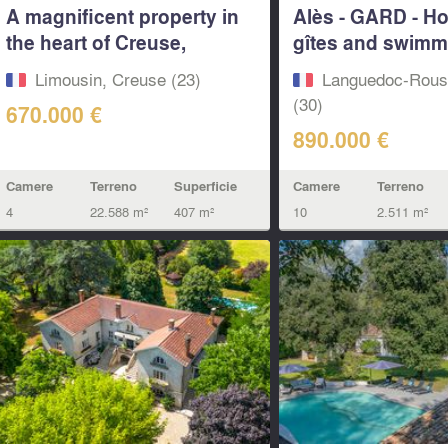
A magnificent property in
Alès - GARD - Ho
the heart of Creuse,
gîtes and swimm
featuring a...
in...
Limousin, Creuse (23)
Languedoc-Rouss
(30)
670.000 €
890.000 €
Camere
Terreno
Superficie
Camere
Terreno
4
22.588 m²
407 m²
10
2.511 m²