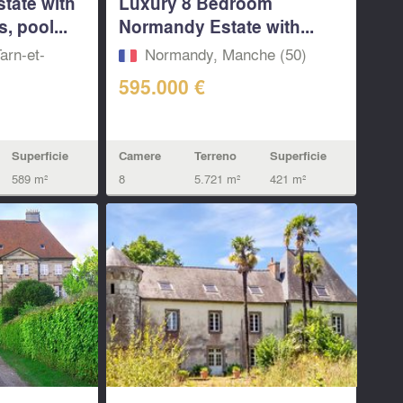
state with
Luxury 8 Bedroom
, pool...
Normandy Estate with...
arn-et-
Normandy, Manche (50)
595.000 €
Superficie
Camere
Terreno
Superficie
589 m²
8
5.721 m²
421 m²