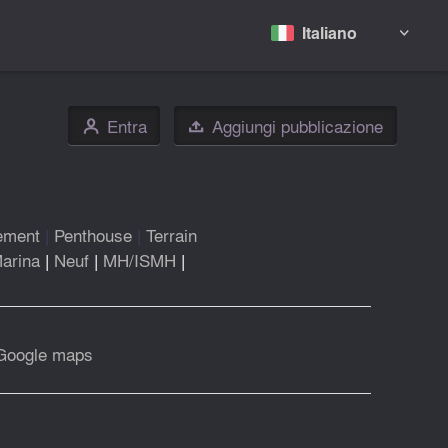
Italiano

Entra
Aggiungi pubblicazione
👤

ement
|
Penthouse
|
Terrain
arina
|
Neuf
|
MH/ISMH
|
Google maps