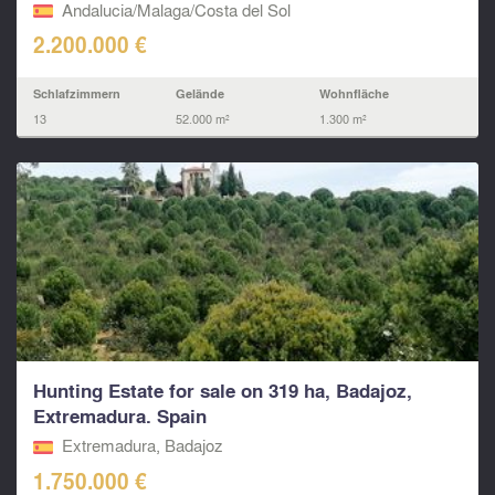
Andalucia/Malaga/Costa del Sol
2.200.000 €
Schlafzimmern
Gelände
Wohnfläche
13
52.000 m²
1.300 m²
Hunting Estate for sale on 319 ha, Badajoz,
Extremadura. Spain
Extremadura, Badajoz
1.750.000 €