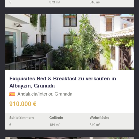
5
373 m²
316 m²
Exquisites Bed & Breakfast zu verkaufen in
Albayzin, Granada
Andalucia/Interior, Granada
910.000 €
Schlafzimmern
Gelände
Wohnfläche
6
184 m²
340 m²