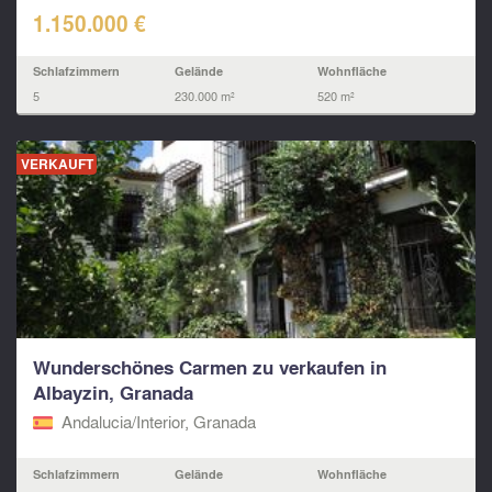
1.150.000 €
Schlafzimmern
Gelände
Wohnfläche
5
230.000 m²
520 m²
VERKAUFT
Wunderschönes Carmen zu verkaufen in
Albayzin, Granada
Andalucia/Interior, Granada
Schlafzimmern
Gelände
Wohnfläche