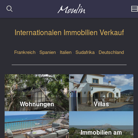
Internationalen Immobilien Verkauf
Frankreich
-
Spanien
-
Italien
-
Sudafrika
-
Deutschland
Wohnungen
Villas
Immobilien am