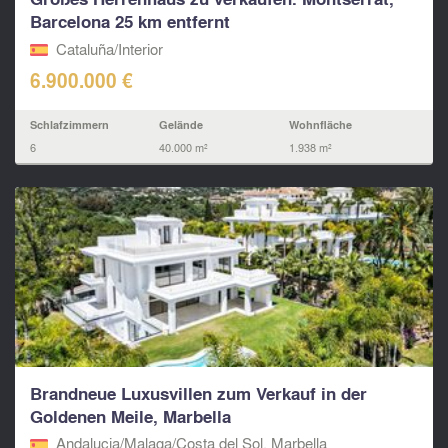
Barcelona 25 km entfernt
Cataluña/Interior
6.900.000 €
Schlafzimmern
Gelände
Wohnfläche
6
40.000 m²
1.938 m²
Brandneue Luxusvillen zum Verkauf in der
Goldenen Meile, Marbella
Andalucia/Malaga/Costa del Sol, Marbella