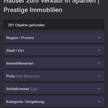
Häuser zum Verkauf in Spanien |
Prestige Immobilien
291 Objekte gefunden
Region / Provinz

Stadt / Ort

Immobilienarten

Preis
Kein Maximum

Schlafzimmer
Egal

Kategorie / Umgebung
