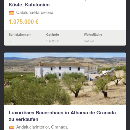
Küste. Katalonien
Cataluña/Barcelona
1.075.000 €
Schlafzimmern
Gelände
Wohnfläche
5
1.482 m²
370 m²
Luxuriöses Bauernhaus in Alhama de Granada
zu verkaufen
Andalucia/Interior, Granada