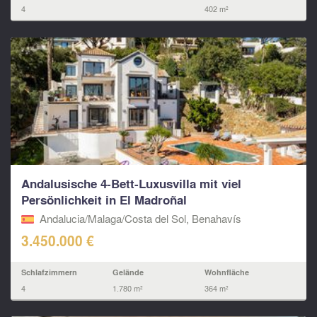
4
402 m²
Andalusische 4-Bett-Luxusvilla mit viel
Persönlichkeit in El Madroñal
Andalucia/Malaga/Costa del Sol, Benahavís
3.450.000 €
Schlafzimmern
Gelände
Wohnfläche
4
1.780 m²
364 m²