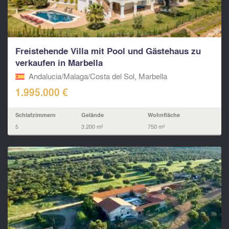
Freistehende Villa mit Pool und Gästehaus zu
verkaufen in Marbella
Andalucia/Malaga/Costa del Sol, Marbella
1.995.000 €
Schlafzimmern
Gelände
Wohnfläche
5
3.200 m²
750 m²