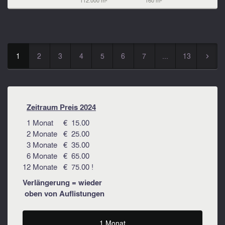
112.000 m²
160 m²
1
2
3
4
5
6
7
...
13
▻
Zeitraum Preis 2024
1 Monat € 15.00
2 Monate € 25.00
3 Monate € 35.00
6 Monate € 65.00
12 Monate € 75.00 !
Verlängerung = wieder
oben von Auflistungen
1 Monat