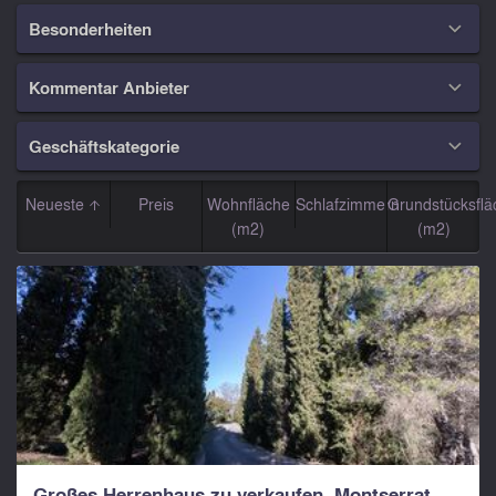
Besonderheiten

Kommentar Anbieter

Geschäftskategorie

Neueste
Preis
Wohnfläche
Schlafzimmern
Grundstücksflä
(m2)
(m2)
Großes Herrenhaus zu verkaufen. Montserrat,