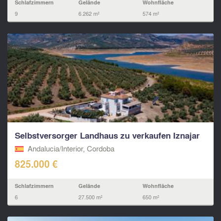
Schlafzimmern
Gelände
Wohnfläche
9
6.262 m²
574 m²
Selbstversorger Landhaus zu verkaufen Iznajar
Andalucia/Interior, Cordoba
825.000 €
Schlafzimmern
Gelände
Wohnfläche
6
27.500 m²
650 m²