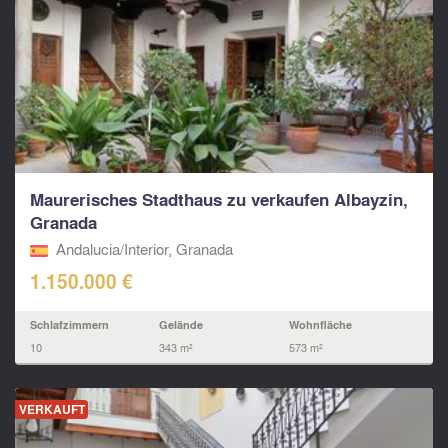
Maurerisches Stadthaus zu verkaufen Albayzin,
Granada
Andalucia/Interior, Granada
1.150.000 €
Schlafzimmern
Gelände
Wohnfläche
10
343 m²
573 m²
VERKAUFT