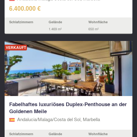
6.400.000 €
Schlafzimmern
Gelände
Wohnfläche
1.469 m²
650 m²
VERKAUFT
Fabelhaftes luxuriöses Duplex-Penthouse an der
Goldenen Meile
Andalucia/Malaga/Costa del Sol, Marbella
Schlafzimmern
Gelände
Wohnfläche