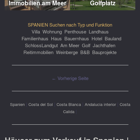
Immobilien am Meer
Golfplatz
SPANIEN Suchen nach Typ und Funktion
Villa
Wohnung
Penthouse
Landhaus
Familienhaus
Haus
Bauernhaus
Hotel
Bauland
Schloss
Landgut
Am Meer
Golf
Jachthafen
Reitimmobilien
Weinberge
B&B
Bauprojekte
← Vorherige Seite
|
|
|
|
Spanien
Costa del Sol
Costa Blanca
Andalucia interior
Costa
|
Calida