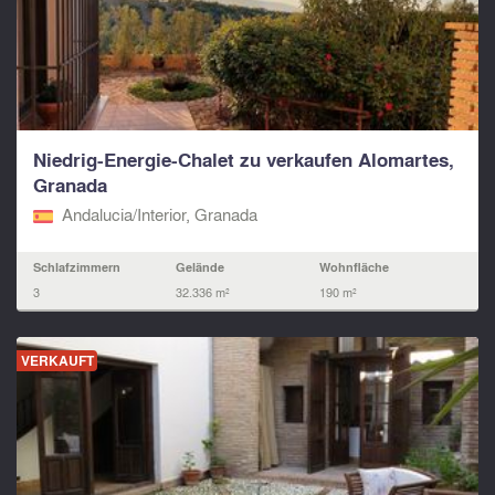
Niedrig-Energie-Chalet zu verkaufen Alomartes,
Granada
Andalucia/Interior, Granada
Schlafzimmern
Gelände
Wohnfläche
3
32.336 m²
190 m²
VERKAUFT