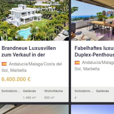
Brandneue Luxusvillen
Fabelhaftes luxu
zum Verkauf in der
Duplex-Penthouse
Goldenen...
Andalucia/Malag
Andalucia/Malaga/Costa del
Sol, Marbella
Sol, Marbella
6.400.000 €
Schlafzimmern
Gelände
Schlafzimmern
Gelände
Wohnfläche
4
1.469 m²
650 m²