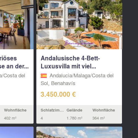
riöses
Andalusische 4-Bett-
 an der...
Luxusvilla mit viel...
a/Costa del
Andalucia/Malaga/Costa del
Sol, Benahavís
3.450.000 €
Wohnfläche
Schlafzimmern
Gelände
Wohnfläche
402 m²
4
1.780 m²
364 m²