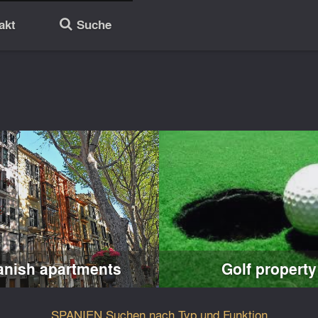
akt
Suche
🔎
anish apartments
Golf property
SPANIEN Suchen nach Typ und Funktion