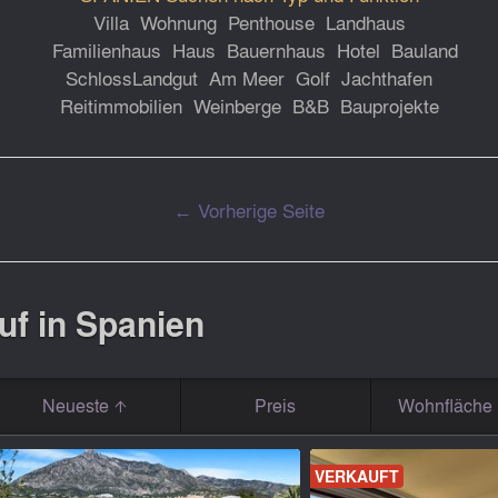
Villa
Wohnung
Penthouse
Landhaus
Familienhaus
Haus
Bauernhaus
Hotel
Bauland
Schloss
Landgut
Am Meer
Golf
Jachthafen
Reitimmobilien
Weinberge
B&B
Bauprojekte
← Vorherige Seite
uf in Spanien
Neueste
Preis
Wohnfläche 
VERKAUFT