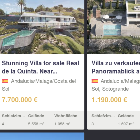
Stunning Villa for sale Real
Villa zu verkaufe
de la Quinta. Near...
Panoramablick au
Andalucia/Malaga/Costa del
Andalucia/Malag
Sol
Sol, Sotogrande
7.700.000 €
1.190.000 €
Schlafzimmern
Gelände
Wohnfläche
Schlafzimmern
Gelände
4
5.558 m²
1.058 m²
3
1.697 m²