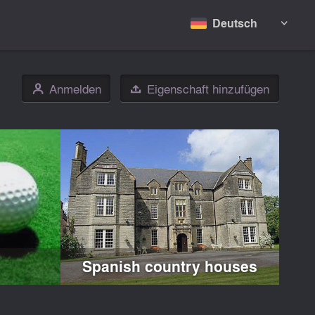
Deutsch

Anmelden
Eigenschaft hinzufügen
👤

Spanish country houses