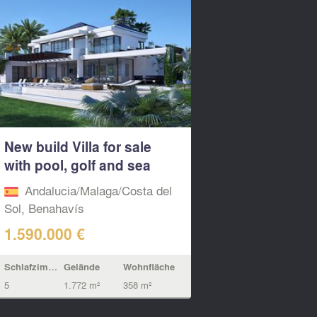
New build Villa for sale
with pool, golf and sea
view...
Andalucia/Malaga/Costa del
Sol, Benahavís
1.590.000 €
Schlafzimmern
Gelände
Wohnfläche
5
1.772 m²
358 m²