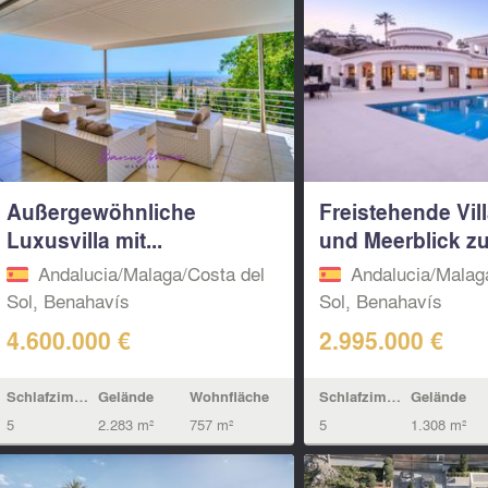
Außergewöhnliche
Freistehende Vill
Luxusvilla mit...
und Meerblick zu.
Andalucia/Malaga/Costa del
Andalucia/Malag
Sol, Benahavís
Sol, Benahavís
4.600.000 €
2.995.000 €
Schlafzimmern
Gelände
Wohnfläche
Schlafzimmern
Gelände
5
2.283 m²
757 m²
5
1.308 m²