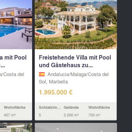
a mit Pool
Freistehende Villa mit Pool
..
und Gästehaus zu...
a/Costa del
Andalucia/Malaga/Costa del
Sol, Marbella
1.995.000 €
Wohnfläche
Schlafzimmern
Gelände
Wohnfläche
457 m²
5
3.200 m²
750 m²