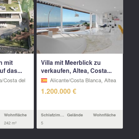
n mit
Villa mit Meerblick zu
f das...
verkaufen, Altea, Costa...
a/Costa del
Alicante/Costa Blanca, Altea
1.200.000 €
Wohnfläche
Schlafzimmern
Gelände
Wohnfläche
242 m²
5