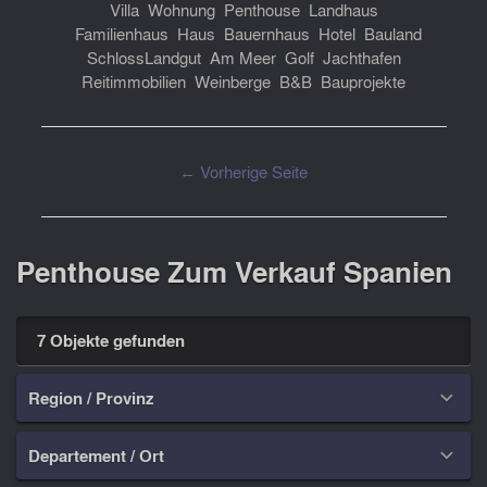
Villa
Wohnung
Penthouse
Landhaus
Familienhaus
Haus
Bauernhaus
Hotel
Bauland
Schloss
Landgut
Am Meer
Golf
Jachthafen
Reitimmobilien
Weinberge
B&B
Bauprojekte
← Vorherige Seite
Penthouse Zum Verkauf Spanien
7 Objekte gefunden
Region / Provinz

Departement / Ort
