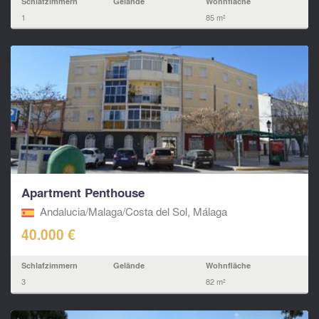
Schlafzimmern
Gelände
Wohnfläche
1
85 m²
Apartment Penthouse
Andalucia/Malaga/Costa del Sol, Málaga
40.000 €
Schlafzimmern
Gelände
Wohnfläche
3
82 m²